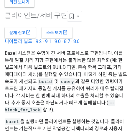
의견 보내기
클라이언트
/
서버 구현
open_in_new
open_in_new
문제 신고
소스 보기
나이틀리 빌드
·
9.2
·
9.1
·
9.0
·
8.7
·
8.6
Bazel 시스템은 수명이 긴 서버 프로세스로 구현됩니다. 이를
통해 일괄 처리 지향 구현에서는 불가능한 많은 최적화(예: 한
빌드에서 다음 빌드로의 BUILD 파일, 종속 항목 그래프, 기타
메타데이터 캐싱)를 실행할 수 있습니다. 이렇게 하면 증분 빌드
속도가 개선되고
build
및
query
과 같은 다양한 명령어가
로드된 패키지의 동일한 캐시를 공유하여 쿼리가 매우 빨라집
니다. 각 서버는 한 번에 최대 하나의 호출을 처리할 수 있습니
다. 추가 동시 호출은 차단되거나 빠르게 실패합니다 (
--
block_for_lock
참고).
bazel
을 실행하면 클라이언트를 실행하는 것입니다. 클라이
언트는 기본적으로 기본 작업공간 디렉터리의 경로와 사용자