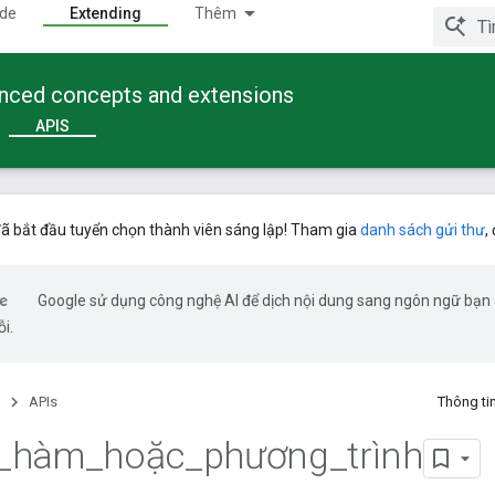
ide
Extending
Thêm
anced concepts and extensions
APIS
ã bắt đầu tuyển chọn thành viên sáng lập! Tham gia
danh sách gửi thư
,
Google sử dụng công nghệ AI để dịch nội dung sang ngôn ngữ bạn ư
ỗi.
APIs
Thông ti
_
hàm
_
hoặc
_
phương
_
trình