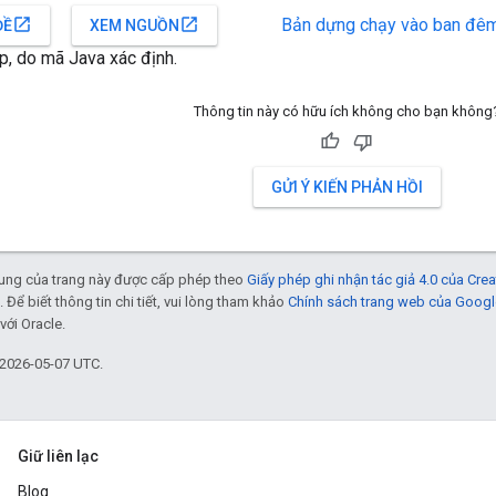
Bản dựng chạy vào ban đê
open_in_new
open_in_new
ĐỀ
XEM NGUỒN
p, do mã Java xác định.
Thông tin này có hữu ích không cho bạn không
GỬI Ý KIẾN PHẢN HỒI
 dung của trang này được cấp phép theo
Giấy phép ghi nhận tác giả 4.0 của Cr
. Để biết thông tin chi tiết, vui lòng tham khảo
Chính sách trang web của Googl
với Oracle.
 2026-05-07 UTC.
Giữ liên lạc
Blog