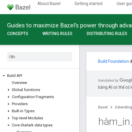
About Bazel
Getting started
User gu
Guides to maximize Bazel's power through adv
CONCEPTS
WRITING RULES
DISTRIBUTING RULES
Build Foundation
đ
Build API
Overview
bằng AI có thể có l
Global functions
Configuration Fragments
Providers
Bazel
Extending
Built-in Types
hàm
_
in
Top-level Modules
Core Starlark data types