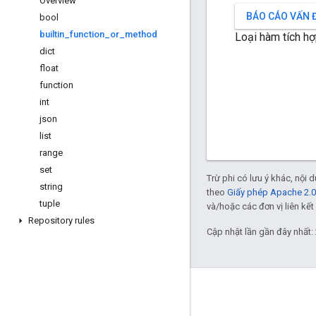
Overview
BÁO CÁO VẤN 
bool
builtin
_
function
_
or
_
method
Loại hàm tích hợ
dict
float
function
int
json
list
range
set
Trừ phi có lưu ý khác, nội
string
theo
Giấy phép Apache 2.0
tuple
và/hoặc các đơn vị liên kết 
Repository rules
Cập nhật lần gần đây nhất:
Giới thiệu về Anvato
Khách hàng đang sử dụng Bazel