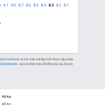
m
·
9.1
·
9.0
·
8.7
·
8.6
·
8.5
·
8.4
·
8.3
·
8.2
·
8.1
?
eative Commons
và các mẫu mã lập trình được cấp phép
e Developers
. Java là nhãn hiệu đã đăng ký của Oracle
Hỗ trợ
Hỗ trợ