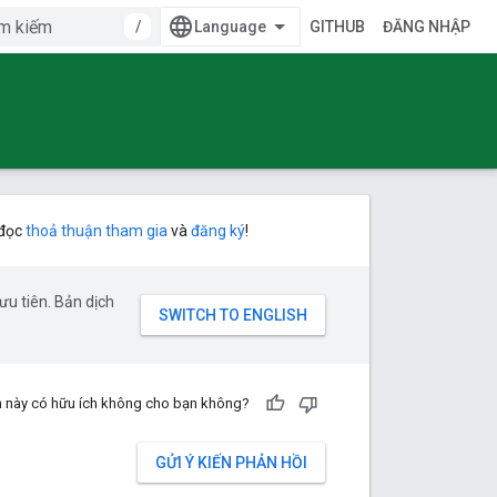
/
GITHUB
ĐĂNG NHẬP
 đọc
thoả thuận tham gia
và
đăng ký
!
u tiên. Bản dịch
n này có hữu ích không cho bạn không?
GỬI Ý KIẾN PHẢN HỒI