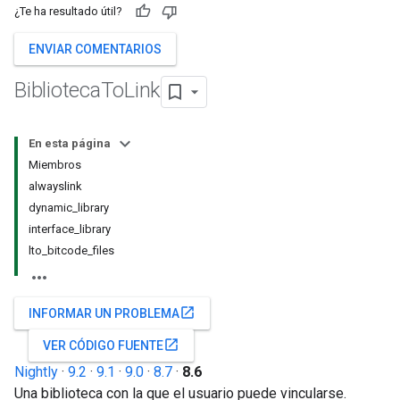
¿Te ha resultado útil?
ENVIAR COMENTARIOS
Biblioteca
To
Link
En esta página
Miembros
alwayslink
dynamic_library
interface_library
lto_bitcode_files
open_in_new
INFORMAR UN PROBLEMA
open_in_new
VER CÓDIGO FUENTE
Nightly
·
9.2
·
9.1
·
9.0
·
8.7
·
8.6
Una biblioteca con la que el usuario puede vincularse.