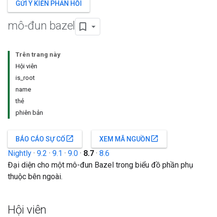
GỬI Ý KIẾN PHẢN HỒI
mô-đun bazel
Trên trang này
Hội viên
is_root
name
thẻ
phiên bản
open_in_new
open_in_new
BÁO CÁO SỰ CỐ
XEM MÃ NGUỒN
Nightly
·
9.2
·
9.1
·
9.0
·
8.7
·
8.6
Đại diện cho một mô-đun Bazel trong biểu đồ phần phụ
thuộc bên ngoài.
Hội viên