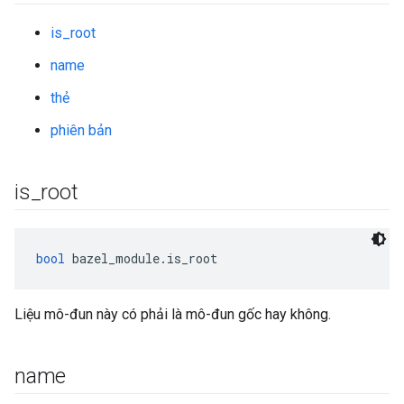
is_root
name
thẻ
phiên bản
is
_
root
bool
 bazel_module.is_root
Liệu mô-đun này có phải là mô-đun gốc hay không.
name