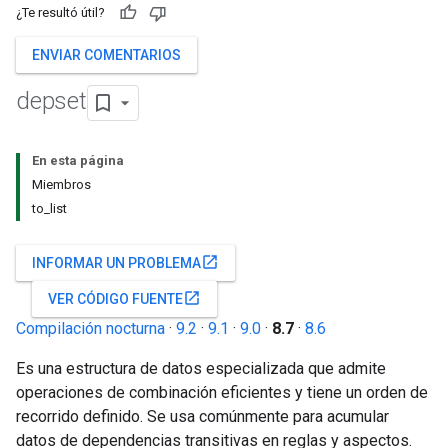
¿Te resultó útil?
ENVIAR COMENTARIOS
depset
En esta página
Miembros
to_list
open_in_new
INFORMAR UN PROBLEMA
open_in_new
VER CÓDIGO FUENTE
Compilación nocturna
·
9.2
·
9.1
·
9.0
·
8.7
·
8.6
Es una estructura de datos especializada que admite
operaciones de combinación eficientes y tiene un orden de
recorrido definido. Se usa comúnmente para acumular
datos de dependencias transitivas en reglas y aspectos.