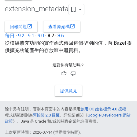
extension
_
metadata
open_in_new
open_in_new
回報問題
查看原始碼
每日
·
9.2
·
9.1
·
9.0
·
8.7
·
8.6
從模組擴充功能的實作函式傳回這個型別的值，向 Bazel 提
供擴充功能產生的存放區中繼資料。
這對你有幫助嗎？
提供意見
除非另有註明，否則本頁面中的內容是採用
創用 CC 姓名標示 4.0 授權
，
程式碼範例則為
阿帕契 2.0 授權
。詳情請參閱《
Google Developers 網站
政策
》。Java 是 Oracle 和/或其關聯企業的註冊商標。
上次更新時間：2026-07-14 (世界標準時間)。