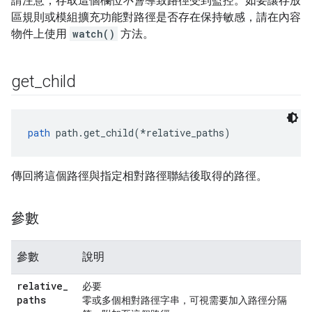
請注意，存取這個欄位
不會
導致路徑受到監控。如要讓存放
區規則或模組擴充功能對路徑是否存在保持敏感，請在內容
物件上使用
watch()
方法。
get
_
child
path
 path.get_child(*relative_paths)
傳回將這個路徑與指定相對路徑聯結後取得的路徑。
參數
參數
說明
relative
_
必要
paths
零或多個相對路徑字串，可視需要加入路徑分隔