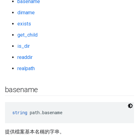
basename
dirname
exists
get_child
is_dir
readdir
realpath
basename
string
 path.basename
提供檔案基本名稱的字串。