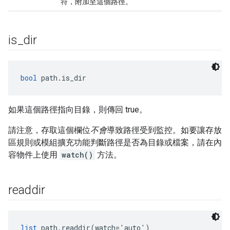
符，附加至這個路徑。
is
_
dir
bool
 path.is_dir
如果這個路徑指向目錄，則傳回 true。
請注意，存取這個欄位
不會
導致路徑受到監控。如要讓存放
區規則或模組擴充功能判斷路徑是否為目錄或檔案，請在內
容物件上使用
watch()
方法。
readdir
list
 path.readdir(watch='auto')