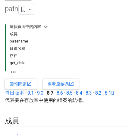
path
這個頁面中的內容
成員
basename
目錄名稱
存在
get_child
open_in_new
open_in_new
回報問題
查看原始碼
每日版本
·
9.1
·
9.0
·
8.7
·
8.6
·
8.5
·
8.4
·
8.3
·
8.2
·
8.1
代表要在存放區中使用的檔案的結構。
成員