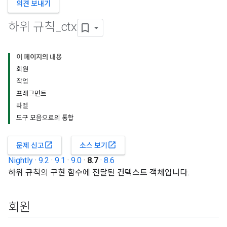
의견 보내기
하위 규칙
_
ctx
이 페이지의 내용
회원
작업
프래그먼트
라벨
도구 모음으로의 통합
open_in_new
open_in_new
문제 신고
소스 보기
Nightly
·
9.2
·
9.1
·
9.0
·
8.7
·
8.6
하위 규칙의 구현 함수에 전달된 컨텍스트 객체입니다.
회원