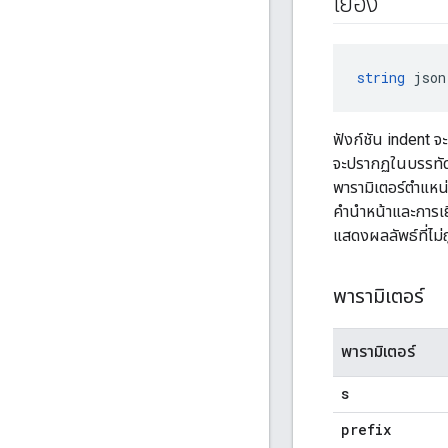
เยื้อง
string
 json
ฟังก์ชัน indent จ
จะปรากฏในบรรทัดให
พารามิเตอร์ตำแหน่ง
คำนำหน้าและการเยื
แสดงผลลัพธ์ที่ไม่
พารามิเตอร์
พารามิเตอร์
s
prefix