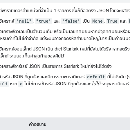
ีพารามิเตอร์ตำแหน่งที่จำเป็น 1 รายการ ซึ่งก็คือสตริง JSON โดยจะแสดงผ
ิเคราะห์
"null"
,
"true"
และ
"false"
เป็น
None
,
True
และ
เคราะห์ตัวเลขเป็นจำนวนเต็ม หรือเป็นเลขทศนิยมหากมีจุดทศนิยมหรือเลขช
รับค่าที่ไม่ใช่ค่าจำกัด แต่ระบบอาจถอดรหัสค่าขนาดใหญ่มากเป็นค่าอนันต
เคราะห์ออบเจ็กต์ JSON เป็น dict Starlark ใหม่ที่ยังไม่ได้ตรึง หากสตริ
จ็กต์ ระบบจะเก็บค่าสุดท้ายของคีย์ไว้
เคราะห์อาร์เรย์ JSON เป็นรายการ Starlark ใหม่ที่ยังไม่ได้ตรึง
ข้ารหัส JSON ที่ถูกต้องและมีการระบุพารามิเตอร์
default
ที่ไม่บังคับ 
ult
หาก
x
ไม่ใช่การเข้ารหัส JSON ที่ถูกต้องและ
ไม่ได้
ระบุพารามิเตอร
คำอธิบาย