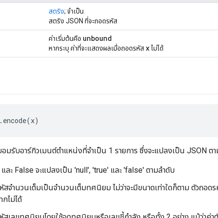
สตริง
; จำเป็น
สตริง JSON ที่จะถอดรหัส
unbound
ค่าเริ่มต้นคือ
x
หากระบุ ค่าที่จะแสดงผลเมื่อถอดรหัส
ไม่ได้
.encode(x)
อมรับอาร์กิวเมนต์ตำแหน่งที่จำเป็น 1 รายการ ซึ่งจะแปลงเป็น JSON ตาม
และ False จะแปลงเป็น 'null', 'true' และ 'false' ตามลำดับ
รหัสจำนวนเต็มเป็นจำนวนเต็มทศนิยม ไม่ว่าจะมีขนาดเท่าใดก็ตาม ตัวถอด
กไม่ได้
หัสเลขทศนิยมโดยใช้จุดทศนิยมหรือเลขชี้กำลัง หรือทั้ง 2 อย่าง แม้ว่าค่า