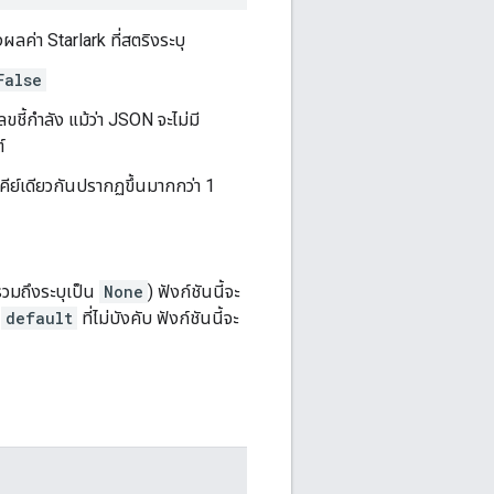
ลค่า Starlark ที่สตริงระบุ
False
ี้กำลัง แม้ว่า JSON จะไม่มี
์
งคีย์เดียวกันปรากฏขึ้นมากกว่า 1
(รวมถึงระบุเป็น
None
) ฟังก์ชันนี้จะ
์
default
ที่ไม่บังคับ ฟังก์ชันนี้จะ