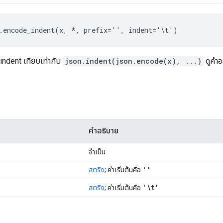
.encode_indent(x, *, prefix='', indent='\t')
indent เทียบเท่ากับ
json.indent(json.encode(x), ...)
ดูคำอ
คำอธิบาย
จำเป็น
''
สตริง
; ค่าเริ่มต้นคือ
'\t'
สตริง
; ค่าเริ่มต้นคือ