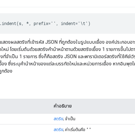
.indent(s, *, prefix='', indent='\t')
ะแสดงผลสตริงที่เข้ารหัส JSON ที่ถูกต้องในรูปแบบเยื้อง องค์ประกอบอาร
ม่ โดยเริ่มต้นด้วยสตริงคำนำหน้าตามด้วยสตริงเยื้อง 1 รายการขึ้นไปตา
ที่จำเป็น 1 รายการ ซึ่งก็คือสตริง JSON และพารามิเตอร์สตริงที่ใช้คีย์เวิร์
้อง ซึ่งระบุคำนำหน้าของแต่ละบรรทัดใหม่และหน่วยการเยื้อง หากอินพุตไม
ถูกต้อง
คำอธิบาย
สตริง
; จำเป็น
''
สตริง
; ค่าเริ่มต้นคือ