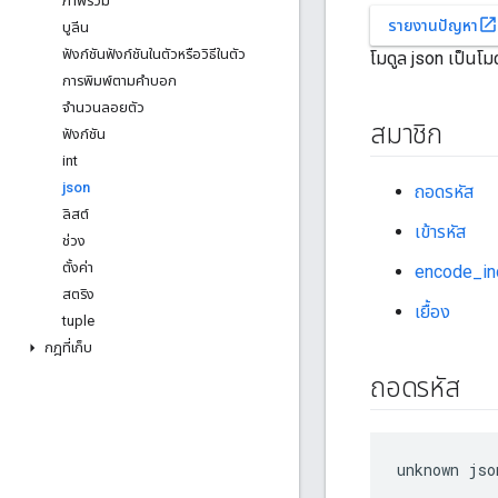
ภาพรวม
open_in_new
รายงานปัญหา
บูลีน
ฟังก์ชันฟังก์ชันในตัวหรือวิธีในตัว
โมดูล json เป็นโม
การพิมพ์ตามคําบอก
จำนวนลอยตัว
สมาชิก
ฟังก์ชัน
int
json
ถอดรหัส
ลิสต์
เข้ารหัส
ช่วง
ตั้งค่า
encode_in
สตริง
เยื้อง
tuple
กฎที่เก็บ
ถอดรหัส
unknown jso