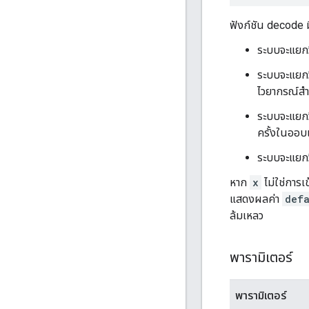
ฟังก์ชัน decode ม
ระบบจะแยกว
ระบบจะแยกวิ
ไวยากรณ์สำห
ระบบจะแยกวิ
ครั้งในออบเ
ระบบจะแยกวิ
หาก
x
ไม่ใช่การเ
แสดงผลค่า
defa
ล้มเหลว
พารามิเตอร์
พารามิเตอร์