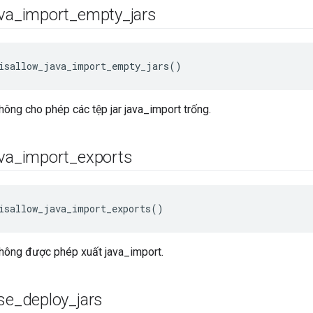
va
_
import
_
empty
_
jars
isallow_java_import_empty_jars()
không cho phép các tệp jar java_import trống.
va
_
import
_
exports
isallow_java_import_exports()
không được phép xuất java_import.
se
_
deploy
_
jars