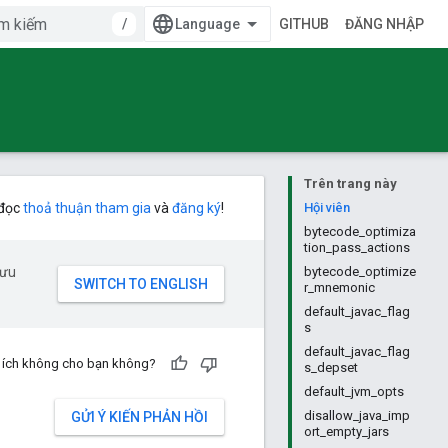
/
GITHUB
ĐĂNG NHẬP
Trên trang này
 đọc
thoả thuận tham gia
và
đăng ký
!
Hội viên
bytecode_optimiza
tion_pass_actions
 ưu
bytecode_optimize
r_mnemonic
default_javac_flag
s
default_javac_flag
u ích không cho bạn không?
s_depset
default_jvm_opts
disallow_java_imp
GỬI Ý KIẾN PHẢN HỒI
ort_empty_jars