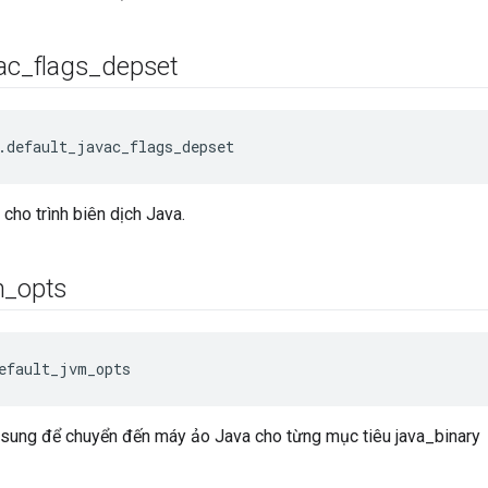
ac
_
flags
_
depset
.default_javac_flags_depset
cho trình biên dịch Java.
m
_
opts
efault_jvm_opts
 sung để chuyển đến máy ảo Java cho từng mục tiêu java_binary