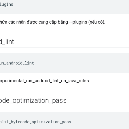
lugins
hứa các nhãn được cung cấp bằng --plugins (nếu có).
d
_
lint
un_android_lint
-experimental_run_android_lint_on_java_rules.
ode
_
optimization
_
pass
plit_bytecode_optimization_pass