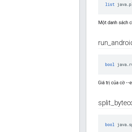
list
 java.p
Một danh sách c
run
_
androi
bool
 java.r
Giá trị của cờ -
split
_
bytec
bool
 java.s