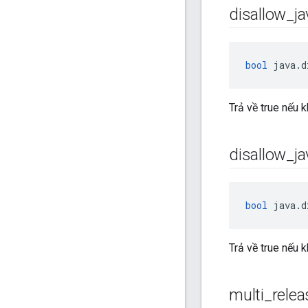
disallow
_
ja
bool
 java.d
Trả về true nếu 
disallow
_
ja
bool
 java.d
Trả về true nếu 
multi
_
relea