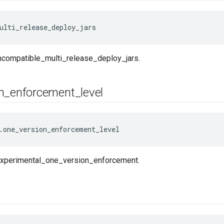
ulti_release_deploy_jars
-incompatible_multi_release_deploy_jars.
n
_
enforcement
_
level
.one_version_enforcement_level
--experimental_one_version_enforcement.