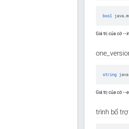
bool
 java.m
Giá trị của cờ -
one
_
versio
string
 java
Giá trị của cờ 
trình bổ trợ