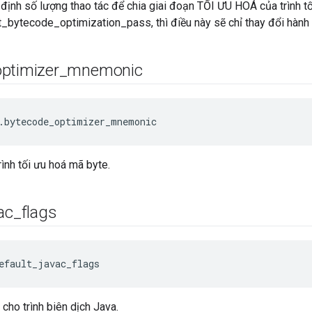
định số lượng thao tác để chia giai đoạn TỐI ƯU HOÁ của trình tố
t_bytecode_optimization_pass, thì điều này sẽ chỉ thay đổi hành vi
optimizer
_
mnemonic
.bytecode_optimizer_mnemonic
rình tối ưu hoá mã byte.
ac
_
flags
efault_javac_flags
cho trình biên dịch Java.