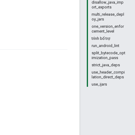
disallow_java_imp
ort_exports
multi_release_depl
oy_jars
one_version_enfor
cement_level
trình bổ trợ
run_android_lint
split_bytecode_opt
imization_pass
strict_java_deps
use_header_compi
lation_direct_deps
use_ijars