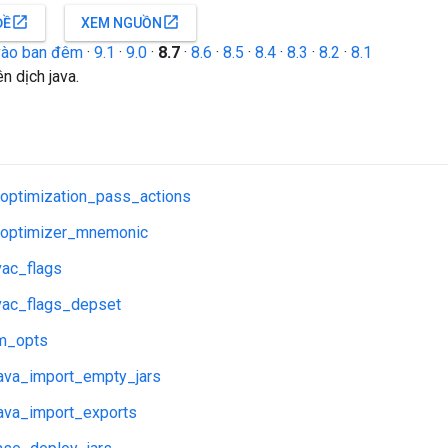
open_in_new
open_in_new
ĐỀ
XEM NGUỒN
vào ban đêm
·
9.1
·
9.0
·
8.7
·
8.6
·
8.5
·
8.4
·
8.3
·
8.2
·
8.1
ên dịch java.
optimization_pass_actions
optimizer_mnemonic
vac_flags
avac_flags_depset
vm_opts
java_import_empty_jars
java_import_exports