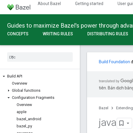
About Bazel
Getting started
User gu
Guides to maximize Bazel's power through adv
CONCEPTS
WRITING RULES
DISTRIBUTING RULES
Build Foundation
đ
Build API
Overview
tiên. Bản dịch bằng
Global functions
Configuration Fragments
Overview
Bazel
Extending
apple
java
bazel
_
android
bazel
_
py