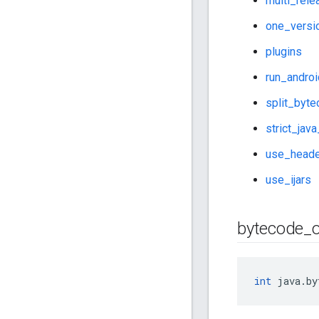
multi_rele
one_versi
plugins
run_androi
split_byt
strict_jav
use_heade
use_ijars
bytecode
_
int
 java.by