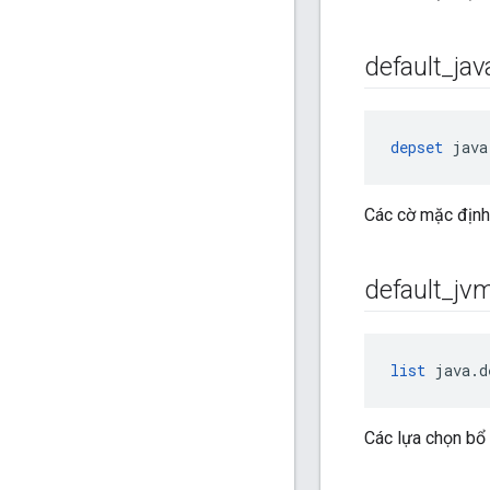
default
_
jav
depset
 java
Các cờ mặc định 
default
_
jv
list
 java.d
Các lựa chọn bổ