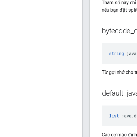
Tham số này chỉ 
nếu bạn đặt spli
bytecode
_
string
 java
Từ gợi nhớ cho t
default
_
jav
list
 java.d
Các cờ mặc định 