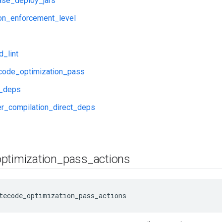
ase_deploy_jars
on_enforcement_level
d_lint
ecode_optimization_pass
a_deps
r_compilation_direct_deps
optimization
_
pass
_
actions
tecode_optimization_pass_actions