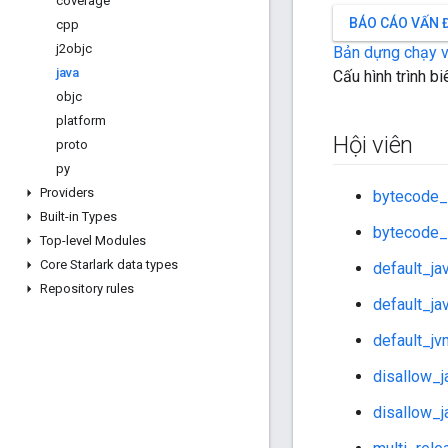
coverage
BÁO CÁO VẤN 
cpp
j2objc
Bản dựng chạy 
java
Cấu hình trình bi
objc
platform
Hội viên
proto
py
Providers
bytecode_
Built-in Types
bytecode_
Top-level Modules
Core Starlark data types
default_ja
Repository rules
default_j
default_j
disallow_
disallow_