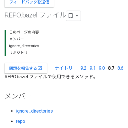
フィードバックを送信
REPO
.
bazel ファイル
このページの内容
メンバー
ignore_directories
リポジトリ
ナイトリー
·
9.2
·
9.1
·
9.0
·
8.7
·
8.6
open_in_new
問題を報告する
REPO.bazel ファイルで使用できるメソッド。
メンバー
ignore_directories
repo