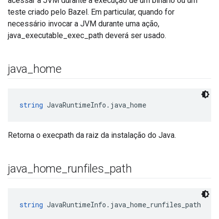
acessar a JVM durante a execução de um binário ou um
teste criado pelo Bazel. Em particular, quando for
necessário invocar a JVM durante uma ação,
java_executable_exec_path deverá ser usado.
java
_
home
string
 JavaRuntimeInfo.java_home
Retorna o execpath da raiz da instalação do Java.
java
_
home
_
runfiles
_
path
string
 JavaRuntimeInfo.java_home_runfiles_path