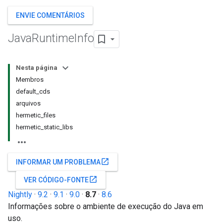
ENVIE COMENTÁRIOS
Java
Runtime
Info
Nesta página
Membros
default_cds
arquivos
hermetic_files
hermetic_static_libs
open_in_new
INFORMAR UM PROBLEMA
open_in_new
VER CÓDIGO-FONTE
Nightly
·
9.2
·
9.1
·
9.0
·
8.7
·
8.6
Informações sobre o ambiente de execução do Java em
uso.