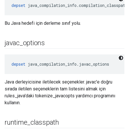
depset
 java_compilation_info.compilation_classpath
Bu Java hedefi için derleme sınıf yolu.
javac
_
options
depset
 java_compilation_info.javac_options
Java derleyicisine iletilecek seçenekler. javac'e doğru
sırada iletilen seçeneklerin tam listesini almak için
rules_java'daki tokenize_javacopts yardımcı programını
kullanın.
runtime
_
classpath