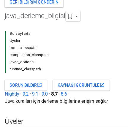
GERI BILDIRIM GÖNDERIN
java
_
derleme
_
bilgisi
Bu sayfada
Üyeler
boot_classpath
compilation_classpath
javac_options
runtime_classpath
open_in_new
open_in_new
SORUN BILDIR
KAYNAĞI GÖRÜNTÜLE
Nightly
·
9.2
·
9.1
·
9.0
·
8.7
·
8.6
Java kuralları için derleme bilgilerine erişim sağlar.
Üyeler