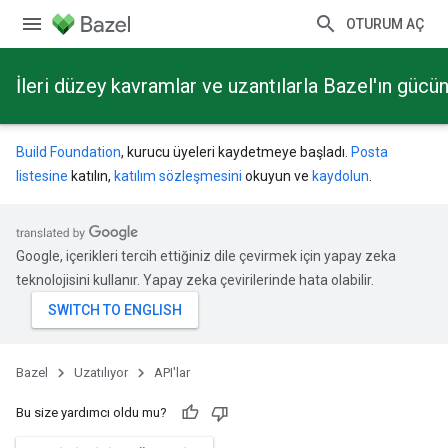
OTURUM AÇ
İleri düzey kavramlar ve uzantılarla Bazel'ın güc
Build Foundation
, kurucu üyeleri kaydetmeye başladı.
Posta
listesine
katılın,
katılım sözleşmesini
okuyun ve
kaydolun
.
Google, içerikleri tercih ettiğiniz dile çevirmek için yapay zeka
teknolojisini kullanır. Yapay zeka çevirilerinde hata olabilir.
Bazel
Uzatılıyor
API'lar
Bu size yardımcı oldu mu?