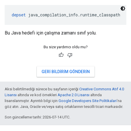
depset
 java_compilation_info.runtime_classpath
Bu Java hedefi için çalışma zamanı sınıf yolu.
Bu size yardımcı oldu mu?
GERI BILDIRIM GÖNDERIN
Aksi belirtilmediği sürece bu sayfanın içeriği
Creative Commons Atıf 4.0
Lisansı
altında ve kod örnekleri
Apache 2.0 Lisansı
altında
lisanslanmıştır. Ayrıntılı bilgi için
Google Developers Site Politikaları
'na
göz atın. Java, Oracle ve/veya satış ortaklarının tescilli ticari markasıdır.
Son güncelleme tarihi: 2026-07-14 UTC.