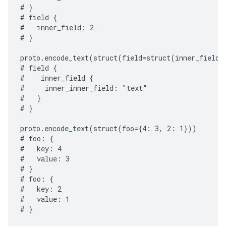
# }

# field {

#   inner_field: 2

# }

proto.encode_text(struct(field=struct(inner_field=
# field {

#    inner_field {

#     inner_inner_field: "text"

#   }

# }

proto.encode_text(struct(foo={4: 3, 2: 1}))

# foo: {

#   key: 4

#   value: 3

# }

# foo: {

#   key: 2

#   value: 1
