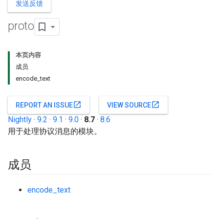
发送反馈
proto
本页内容
成员
encode_text
open_in_new
open_in_new
REPORT AN ISSUE
VIEW SOURCE
Nightly
·
9.2
·
9.1
·
9.0
·
8.7
·
8.6
用于处理协议消息的模块。
成员
encode_text