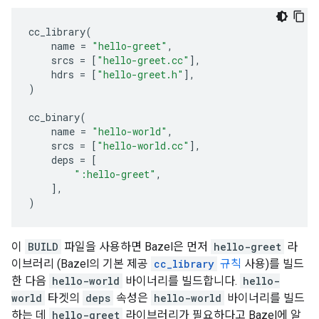
cc_library
(
name
=
"hello-greet"
,
srcs
=
[
"hello-greet.cc"
],
hdrs
=
[
"hello-greet.h"
],
)
cc_binary
(
name
=
"hello-world"
,
srcs
=
[
"hello-world.cc"
],
deps
=
[
":hello-greet"
,
],
)
이
BUILD
파일을 사용하면 Bazel은 먼저
hello-greet
라
이브러리 (Bazel의 기본 제공
cc_library
규칙
사용)를 빌드
한 다음
hello-world
바이너리를 빌드합니다.
hello-
world
타겟의
deps
속성은
hello-world
바이너리를 빌드
하는 데
hello-greet
라이브러리가 필요하다고 Bazel에 알