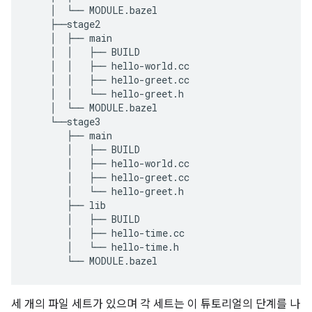
    │  └── MODULE.bazel

    ├──stage2

    │  ├── main

    │  │   ├── BUILD

    │  │   ├── hello-world.cc

    │  │   ├── hello-greet.cc

    │  │   └── hello-greet.h

    │  └── MODULE.bazel

    └──stage3

       ├── main

       │   ├── BUILD

       │   ├── hello-world.cc

       │   ├── hello-greet.cc

       │   └── hello-greet.h

       ├── lib

       │   ├── BUILD

       │   ├── hello-time.cc

       │   └── hello-time.h

세 개의 파일 세트가 있으며 각 세트는 이 튜토리얼의 단계를 나