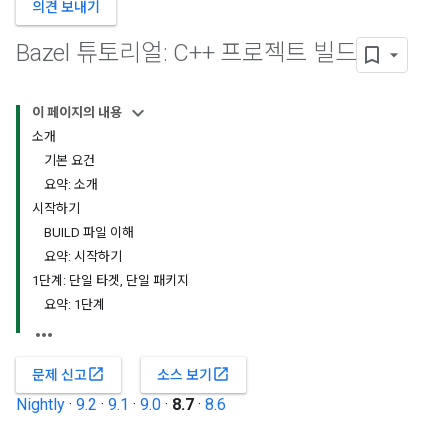
의견 보내기
Bazel 튜토리얼: C++ 프로젝트 빌드
이 페이지의 내용
소개
기본 요건
요약: 소개
시작하기
BUILD 파일 이해
요약: 시작하기
1단계: 단일 타겟, 단일 패키지
요약: 1단계
open_in_new
open_in_new
문제 신고
소스 보기
Nightly
·
9.2
·
9.1
·
9.0
·
8.7
·
8.6