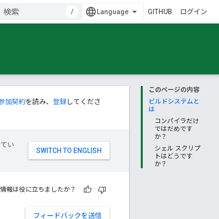
/
GITHUB
ログイン
このページの内容
参加契約
を読み、
登録
してくださ
ビルドシステムと
は
コンパイラだけ
ではだめです
か？
してい
シェル スクリプ
トはどうです
か？
情報は役に立ちましたか？
フィードバックを送信