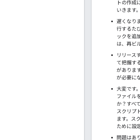
トの作成
いきます
遅くなり
行するた
ックを追
は、再ビ
リリースす
て把握する
があります
が必要に
大変です
ファイル
か？すべ
スクリプ
ます。ス
ために設
問題はあ