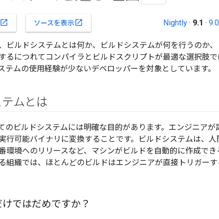
Nightly
·
9.1
·
9.0
open_in_new
open_in_new
ソースを表示
、ビルドシステムとは何か、ビルドシステムが何を行うのか、
するにつれてコンパイラとビルドスクリプトが最適な選択肢で
ステムの使用経験が少ないデベロッパーを対象としています。
ステムとは
てのビルドシステムには明確な目的があります。エンジニアが
実行可能バイナリに変換することです。ビルドシステムは、人
番環境へのリリースなど、マシンがビルドを自動的に作成でき
る組織では、ほとんどのビルドはエンジニアが直接トリガーす
だけではだめですか？