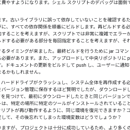
に費やすようになります。シェル スクリプトのデバッグは面倒
。
ます。古いライブラリに誤って依存していないことを確認する
びに、すべての依存関係を順番にビルドします。再ビルドする
加することを考えますが、スクリプトでは非常に複雑でエラー
ルドする必要がある部分を毎回指定することを考えますが、そ
るタイミングが来ました。最終ビルドを行うために jar コマ
必要があります。また、アップロードして中央リポジトリに pu
。ドキュメントの更新をビルドして push し、ユーザーに通
なるかもしれません。
。ハードドライブがクラッシュし、システム全体を再作成する
をバージョン管理に保存するほど賢明でしたが、ダウンロード
てを見つけて、最初にダウンロードしたときと同じバージョン
トは、特定の場所に特定のツールがインストールされているこ
クリプトが再び動作するように、同じ環境を復元できますか？
定して、その後忘れてしまった環境変数はどうでしょうか？
りますが、プロジェクトは十分に成功しているため、より多く