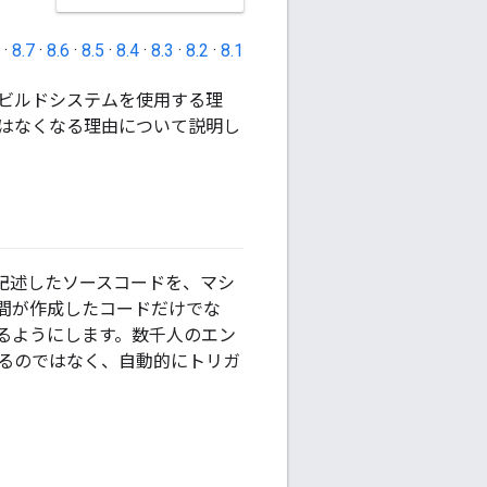
·
8.7
·
8.6
·
8.5
·
8.4
·
8.3
·
8.2
·
8.1
ビルドシステムを使用する理
はなくなる理由について説明し
記述したソースコードを、マシ
間が作成したコードだけでな
るようにします。数千人のエン
るのではなく、自動的にトリガ