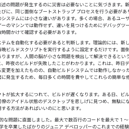
前述の問題が発生するのに災害は必要ないことに気づきます。
たびに、同じ面倒なブートストラップ プロセスを行う必要があ
のシステムには小さな違いがあります。多くの場合、あるユー
ザーのマシンでは動作せず、違いを見つけるためにデバッグツ
数時間かけて確認する必要があります。
ステムを自動化する必要があると判断します。理論的には、新しい
毎晩ビルドスクリプトを実行するように設定するだけです。面倒
ありますが、人間の脳が小さな問題を検出して解決できるとい
と、昨夜のビルドが失敗したことがわかります。これは、昨日
る変更を加えたものの、自動ビルドシステムでは動作しなかっ
繁に発生するため、毎日多くの時間を費やしてこれらの簡単な
。
クトが拡大するにつれて、ビルドが遅くなります。ある日、ビ
同僚のアイドル状態のデスクトップを悲しげに見つめ、無駄に
用する方法があればいいのにと思います。
な問題に直面しました。最大で数百行のコードを最大で 1 ～ 2
学を卒業したばかりのジュニア デベロッパーのこれまでの経