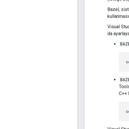
Bazel, sist
kullanması
Visual Stu
da ayarlaya
BAZ
BAZ
Tool
C++ 