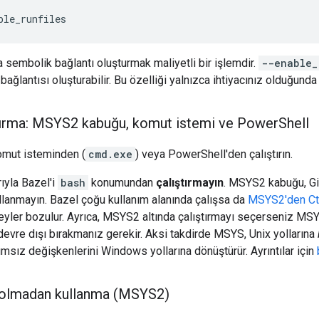
 sembolik bağlantı oluşturmak maliyetli bir işlemdir.
--enable_
ğlantısı oluşturabilir. Bu özelliği yalnızca ihtiyacınız olduğunda e
ştırma: MSYS2 kabuğu
,
komut istemi ve Power
Shell
omut isteminden (
cmd.exe
) veya PowerShell'den çalıştırın.
ıyla Bazel'i
bash
konumundan
çalıştırmayın
. MSYS2 kabuğu, Gi
llanmayın. Bazel çoğu kullanım alanında çalışsa da
MSYS2'den Ctr
eyler bozulur. Ayrıca, MSYS2 altında çalıştırmayı seçerseniz MSY
evre dışı bırakmanız gerekir. Aksi takdirde MSYS, Unix yollarına
ımsız değişkenlerini Windows yollarına dönüştürür. Ayrıntılar için
 olmadan kullanma (MSYS2)