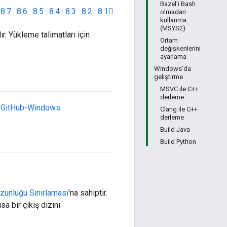
Bazel'i Bash
·
8.7
·
8.6
·
8.5
·
8.4
·
8.3
·
8.2
·
8.1
olmadan
kullanma
(MSYS2)
r. Yükleme talimatları için
Ortam
değişkenlerini
ayarlama
Windows'da
geliştirme
MSVC ile C++
derleme
.
GitHub-Windows
.
Clang ile C++
derleme
Build Java
Build Python
unluğu Sınırlaması
'na sahiptir.
sa bir çıkış dizini