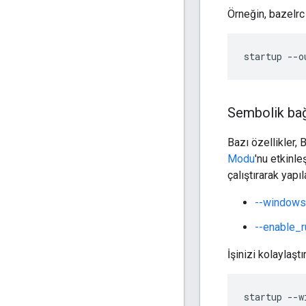
Örneğin, bazelrc
Sembolik bağ
Bazı özellikler,
Modu
'nu etkinl
çalıştırarak yapıl
--windows
--enable_r
İşinizi kolaylaşt
startup --w