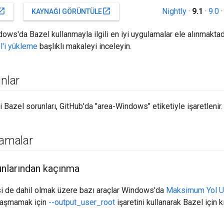
Nightly
·
9.1
·
9.0
_in_new
open_in_new
KAYNAĞI GÖRÜNTÜLE
ows'da Bazel kullanmayla ilgili en iyi uygulamalar ele alınmaktadı
'i yükleme
başlıklı makaleyi inceleyin.
unlar
i Bazel sorunları, GitHub'da "area-Windows" etiketiyle işaretlenir
lamalar
unlarından kaçınma
i de dahil olmak üzere bazı araçlar Windows'da
Maksimum Yol Uz
ılaşmamak için
--output_user_root
işaretini kullanarak Bazel için kı