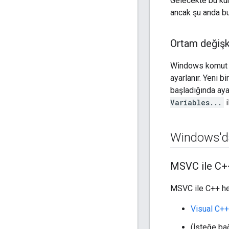
Gelecekte bu kur
ancak şu anda bu
Ortam değişk
Windows komut 
ayarlanır. Yeni bi
başladığında aya
Variables...
i
Windows'da
MSVC ile C+
MSVC ile C++ hede
Visual C++
(İsteğe ba