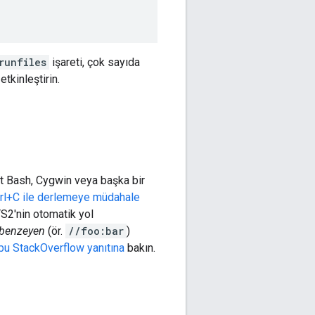
runfiles
işareti, çok sayıda
tkinleştirin.
t Bash, Cygwin veya başka bir
l+C ile derlemeye müdahale
S2'nin otomatik yol
benzeyen
(ör.
//foo:bar
)
bu StackOverflow yanıtına
bakın.