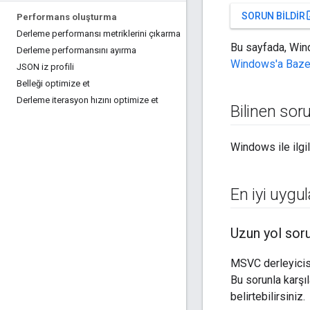
open
SORUN BILDIR
Performans oluşturma
Derleme performansı metriklerini çıkarma
Bu sayfada, Wind
Derleme performansını ayırma
Windows'a Bazel
JSON iz profili
Belleği optimize et
Derleme iterasyon hızını optimize et
Bilinen sor
Windows ile ilgil
En iyi uygu
Uzun yol sor
MSVC derleyicis
Bu sorunla karş
belirtebilirsiniz.