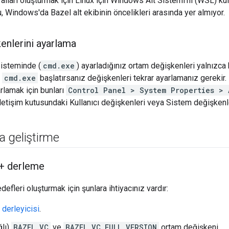
alları oluşturmak için Linux için Windows Alt Sistemi'ni (WSL) ku
, Windows'da Bazel alt ekibinin öncelikleri arasında yer almıyor.
enlerini ayarlama
isteminde (
cmd.exe
) ayarladığınız ortam değişkenleri yalnızc
r
cmd.exe
başlatırsanız değişkenleri tekrar ayarlamanız gerekir
rlamak için bunları
Control Panel > System Properties > 
letişim kutusundaki Kullanıcı değişkenleri veya Sistem değişkenle
 geliştirme
+ derleme
fleri oluşturmak için şunlara ihtiyacınız vardır:
 derleyicisi
.
ğlı)
BAZEL_VC
ve
BAZEL_VC_FULL_VERSION
ortam değişkeni.