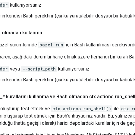
der
kullanıyorsanız
nın kendisi Bash gerektirir (çünkü yürütülebilir dosyası bir kabuk
sh olmadan kullanma
Bazel sürümlerinde
bazel run
için Bash kullanılması gerekiyord
baren, aşağıdaki durumlar hariç olmak üzere herhangi bir kuralı Bas
der
veya
--script_path
kullanıyorsanız
nın kendisi Bash gerektirir (çünkü yürütülebilir dosyası bir kabuk
_
* kurallarını kullanma ve Bash olmadan ctx
.
actions
.
run_shell
ı oluşturup test etmek ve
ctx.actions.run_shell()
ile
ctx.r
ını oluşturup test etmek için Bash'e ihtiyacınız vardır. Bu, yalnızca 
olduğu (hatta geçişli olarak) harici depolardaki kurallar için de geçe