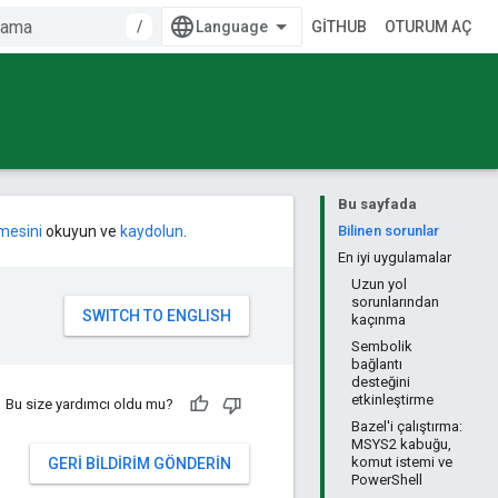
/
GITHUB
OTURUM AÇ
Bu sayfada
mesini
okuyun ve
kaydolun
.
Bilinen sorunlar
En iyi uygulamalar
Uzun yol
sorunlarından
kaçınma
Sembolik
bağlantı
desteğini
etkinleştirme
Bu size yardımcı oldu mu?
Bazel'i çalıştırma:
MSYS2 kabuğu,
komut istemi ve
GERI BILDIRIM GÖNDERIN
PowerShell