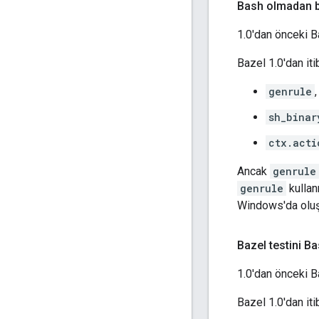
Bash olmadan b
1.0'dan önceki B
Bazel 1.0'dan it
genrule
sh_binar
ctx.acti
Ancak
genrule
genrule
kullan
Windows'da olu
Bazel testini 
1.0'dan önceki 
Bazel 1.0'dan iti