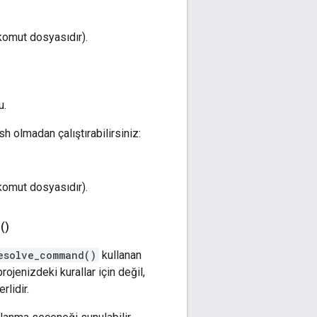
 komut dosyasıdır).
u.
h olmadan çalıştırabilirsiniz:
 komut dosyasıdır).
(
)
esolve_command()
kullanan
projenizdeki kurallar için değil,
rlidir.