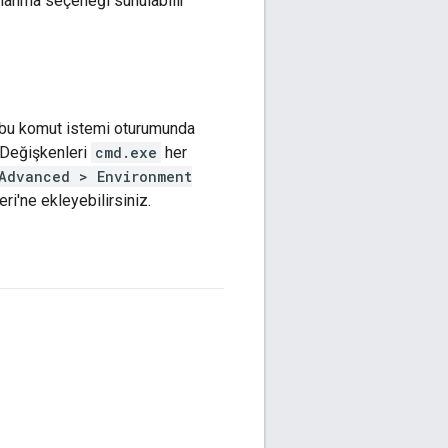
llanma seçeneği sunulabilir
a bu komut istemi oturumunda
. Değişkenleri
cmd.exe
her
Advanced > Environment
ri'ne ekleyebilirsiniz.