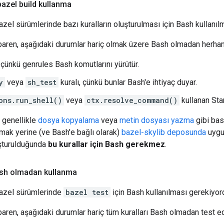
azel build kullanma
azel sürümlerinde bazı kuralların oluşturulması için Bash kullanıl
ibaren, aşağıdaki durumlar hariç olmak üzere Bash olmadan herhangi 
, çünkü genrules Bash komutlarını yürütür.
y
veya
sh_test
kuralı, çünkü bunlar Bash'e ihtiyaç duyar.
ons.run_shell()
veya
ctx.resolve_command()
kullanan Star
genellikle
dosya kopyalama
veya
metin dosyası yazma
gibi basi
mak yerine (ve Bash'e bağlı olarak)
bazel-skylib deposunda
uygun
şturulduğunda
bu kurallar için Bash gerekmez
.
Bash olmadan kullanma
Bazel sürümlerinde
bazel test
için Bash kullanılması gerekiyor
baren, aşağıdaki durumlar hariç tüm kuralları Bash olmadan test ed