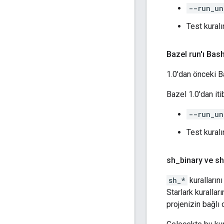
--run_un
Test kuralı
Bazel run'ı Ba
1.0'dan önceki 
Bazel 1.0'dan iti
--run_un
Test kuralı
sh
_
binary ve sh
sh_*
kuralların
Starlark kurallar
projenizin bağlı 