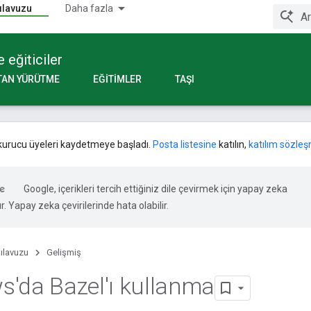
kılavuzu
Daha fazla
 eğiticiler
TAN YÜRÜTME
EĞITIMLER
TAŞI
 kurucu üyeleri kaydetmeye başladı.
Posta listesine
katılın,
katılım sözleş
Google, içerikleri tercih ettiğiniz dile çevirmek için yapay zeka
ır. Yapay zeka çevirilerinde hata olabilir.
kılavuzu
Gelişmiş
'da Bazel'ı kullanma