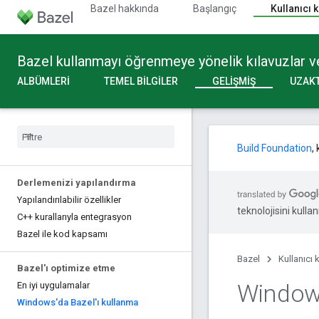
Bazel hakkında
Başlangıç
Kullanıcı 
Bazel kullanmayı öğrenmeye yönelik kılavuzlar ve
ALBÜMLERI
TEMEL BILGILER
GELIŞMIŞ
UZAK
Build Foundation
,
Derlemenizi yapılandırma
Yapılandırılabilir özellikler
teknolojisini kullan
C++ kurallarıyla entegrasyon
Bazel ile kod kapsamı
Bazel
Kullanıcı 
Bazel'ı optimize etme
Windows
En iyi uygulamalar
Windows'da Bazel'ı kullanma