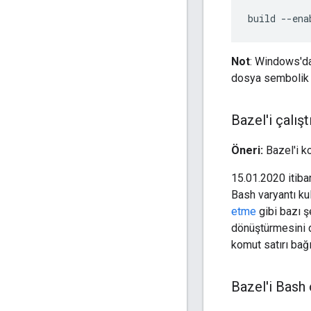
Not
: Windows'da
dosya sembolik ba
Bazel'i çalı
Öneri:
Bazel'i k
15.01.2020 itibar
Bash varyantı ku
etme
gibi bazı ş
dönüştürmesini d
komut satırı bağ
Bazel'i Bash