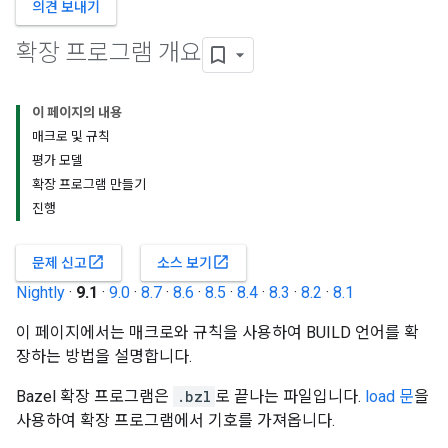
의견 보내기
확장 프로그램 개요
이 페이지의 내용
매크로 및 규칙
평가 모델
확장 프로그램 만들기
진행
open_in_new
open_in_new
문제 신고
소스 보기
Nightly
·
9.1
·
9.0
·
8.7
·
8.6
·
8.5
·
8.4
·
8.3
·
8.2
·
8.1
이 페이지에서는 매크로와 규칙을 사용하여 BUILD 언어를 확
장하는 방법을 설명합니다.
Bazel 확장 프로그램은
.bzl
로 끝나는 파일입니다.
load 문
을
사용하여 확장 프로그램에서 기호를 가져옵니다.