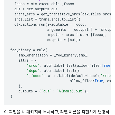
foocc
=
ctx
.
executable
.
_foocc
out
=
ctx
.
outputs
.
out
trans_srcs
=
get_transitive_srcs
(
ctx
.
files
.
srcs
,
srcs_list
=
trans_srcs
.
to_list
()
ctx
.
actions
.
run
(
executable
=
foocc
,
arguments
=
[
out
.
path
]
+
[
src
.
pa
inputs
=
srcs_list
+
[
foocc
],
outputs
=
[
out
])
foo_binary
=
rule
(
implementation
=
_foo_binary_impl
,
attrs
=
{
"srcs"
:
attr
.
label_list
(
allow_files
=
True
),
"deps"
:
attr
.
label_list
(),
"_foocc"
:
attr
.
label
(
default
=
Label
(
"//deps
allow_files
=
True
,
exe
},
outputs
=
{
"out"
:
"%
{name}
.out"
},
)
이 파일을 새 패키지에 복사하고, 라벨 이름을 적절하게 변경하