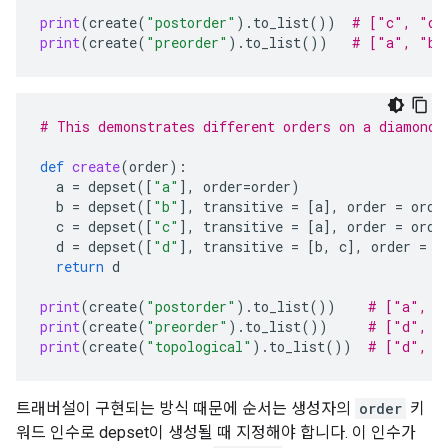
print
(
create
(
"postorder"
)
.
to_list
())
# ["c", "d"
print
(
create
(
"preorder"
)
.
to_list
())
# ["a", "b"
# This demonstrates different orders on a diamond 
def
create
(
order
):
a
=
depset
([
"a"
],
order
=
order
)
b
=
depset
([
"b"
],
transitive
=
[
a
],
order
=
orde
c
=
depset
([
"c"
],
transitive
=
[
a
],
order
=
orde
d
=
depset
([
"d"
],
transitive
=
[
b
,
c
],
order
=
o
return
d
print
(
create
(
"postorder"
)
.
to_list
())
# ["a", "
print
(
create
(
"preorder"
)
.
to_list
())
# ["d", "
print
(
create
(
"topological"
)
.
to_list
())
# ["d", "
트래버설이 구현되는 방식 때문에 순서는 생성자의
order
키
워드 인수로 depset이 생성될 때 지정해야 합니다. 이 인수가