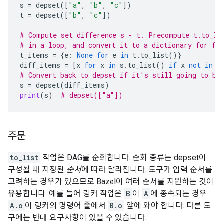
s
=
depset
([
"a"
,
"b"
,
"c"
])
t
=
depset
([
"b"
,
"c"
])
# Compute set difference s - t. Precompute t.to_li
# in a loop, and convert it to a dictionary for fa
t_items
=
{
e
:
None
for
e
in
t
.
to_list
()}
diff_items
=
[
x
for
x
in
s
.
to_list
()
if
x
not
in
t
# Convert back to depset if it's still going to be
s
=
depset
(
diff_items
)
print
(
s
)
# depset(["a"])
주문
to_list
작업은 DAG를 순회합니다. 순회 종류는 depset이
구성될 때 지정된
순서
에 따라 달라집니다. 도구가 입력 순서를
고려하는 경우가 있으므로 Bazel이 여러 순서를 지원하는 것이
유용합니다. 예를 들어 링커 작업은
B
이
A
에 종속되는 경우
A.o
이 링커의 명령어 줄에서
B.o
앞에 와야 합니다. 다른 도
구에는 반대 요구사항이 있을 수 있습니다.