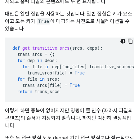
시되고 출력 파일의 콘텐츠에도 두 번 표시됩니다.
대안은 일반 집합을 사용하는 것입니다. 일반 집합은 키가 요소
이고 모든 키가
True
에 매핑되는 사전으로 시뮬레이션할 수
있습니다.
def
get_transitive_srcs
(
srcs
,
deps
):
trans_srcs
=
{}
for
dep
in
deps
:
for
file
in
dep
[
foo_files
]
.
transitive_sources
:
trans_srcs
[
file
]
=
True
for
file
in
srcs
:
trans_srcs
[
file
]
=
True
return
trans_srcs
이렇게 하면 중복이 없어지지만 명령어 줄 인수 (따라서 파일의
콘텐츠)의 순서가 지정되지 않습니다. 하지만 여전히 결정적입
니다.
또한 두 접근 방식 모두 depset 기반 접근 방식보다 점근적으로