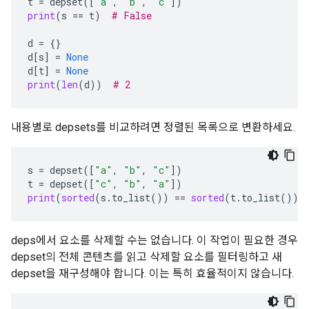
t
=
depset
([
"a"
,
"b"
,
"c"
])
print
(
s
==
t
)
# False
d
=
{}
d
[
s
]
=
None
d
[
t
]
=
None
print
(
len
(
d
))
# 2
내용별로 depsets를 비교하려면 정렬된 목록으로 변환하세요.
s
=
depset
([
"a"
,
"b"
,
"c"
])
t
=
depset
([
"c"
,
"b"
,
"a"
])
print
(
sorted
(
s
.
to_list
())
==
sorted
(
t
.
to_list
()))
deps에서 요소를 삭제할 수는 없습니다. 이 작업이 필요한 경우
depset의 전체 콘텐츠를 읽고 삭제할 요소를 필터링하고 새
depset을 재구성해야 합니다. 이는 특히 효율적이지 않습니다.