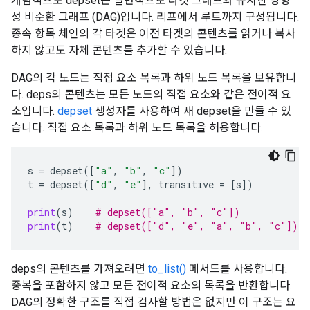
개념적으로 depset은 일반적으로 타겟 그래프와 유사한 방향
성 비순환 그래프 (DAG)입니다. 리프에서 루트까지 구성됩니다.
종속 항목 체인의 각 타겟은 이전 타겟의 콘텐츠를 읽거나 복사
하지 않고도 자체 콘텐츠를 추가할 수 있습니다.
DAG의 각 노드는 직접 요소 목록과 하위 노드 목록을 보유합니
다. deps의 콘텐츠는 모든 노드의 직접 요소와 같은 전이적 요
소입니다.
depset
생성자를 사용하여 새 depset을 만들 수 있
습니다. 직접 요소 목록과 하위 노드 목록을 허용합니다.
s
=
depset
([
"a"
,
"b"
,
"c"
])
t
=
depset
([
"d"
,
"e"
],
transitive
=
[
s
])
print
(
s
)
# depset(["a", "b", "c"])
print
(
t
)
# depset(["d", "e", "a", "b", "c"])
deps의 콘텐츠를 가져오려면
to_list()
메서드를 사용합니다.
중복을 포함하지 않고 모든 전이적 요소의 목록을 반환합니다.
DAG의 정확한 구조를 직접 검사할 방법은 없지만 이 구조는 요