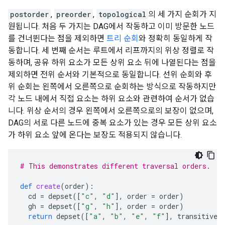
postorder
,
preorder
,
topological
의 세 가지 순회가 지
원됩니다. 처음 두 가지는 DAG에서 작동하고 이미 방문한 노드
를 건너뛴다는 점을 제외하면
트리 순회
와 정확히 동일하게 작
동합니다. 세 번째 순서는 루트에서 리프까지의 위상 정렬로 작
동하며, 공유 하위 요소가 모든 상위 요소 뒤에 나열된다는 점을
제외하면 전위 순서와 기본적으로 동일합니다. 선위 순회와 후
위 순회는 왼쪽에서 오른쪽으로 순회하는 방식으로 작동하지만
각 노드 내에서 직접 요소는 하위 요소와 관련하여 순서가 없습
니다. 위상 순서의 경우 왼쪽에서 오른쪽으로의 보장이 없으며,
DAG의 서로 다른 노드에 중복 요소가 있는 경우 모든 상위 요소
가 하위 요소 앞에 온다는 보장도 적용되지 않습니다.
# This demonstrates different traversal orders.
def
create
(
order
):
cd
=
depset
([
"c"
,
"d"
],
order
=
order
)
gh
=
depset
([
"g"
,
"h"
],
order
=
order
)
return
depset
([
"a"
,
"b"
,
"e"
,
"f"
],
transitive