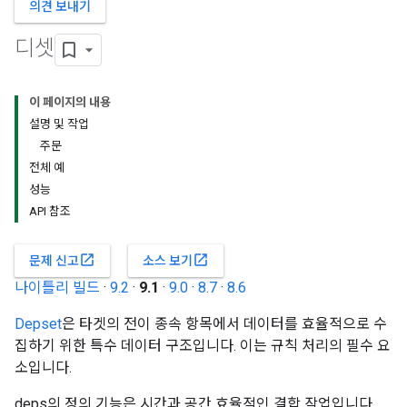
의견 보내기
디셋
이 페이지의 내용
설명 및 작업
주문
전체 예
성능
API 참조
open_in_new
open_in_new
문제 신고
소스 보기
나이틀리 빌드
·
9.2
·
9.1
·
9.0
·
8.7
·
8.6
Depset
은 타겟의 전이 종속 항목에서 데이터를 효율적으로 수
집하기 위한 특수 데이터 구조입니다. 이는 규칙 처리의 필수 요
소입니다.
deps의 정의 기능은 시간과 공간 효율적인 결합 작업입니다.