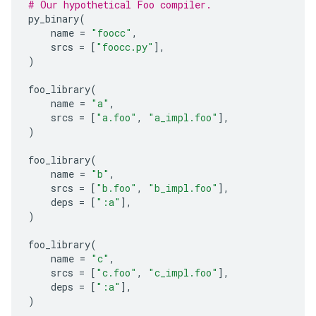
# Our hypothetical Foo compiler.
py_binary
(
name
=
"foocc"
,
srcs
=
[
"foocc.py"
],
)
foo_library
(
name
=
"a"
,
srcs
=
[
"a.foo"
,
"a_impl.foo"
],
)
foo_library
(
name
=
"b"
,
srcs
=
[
"b.foo"
,
"b_impl.foo"
],
deps
=
[
":a"
],
)
foo_library
(
name
=
"c"
,
srcs
=
[
"c.foo"
,
"c_impl.foo"
],
deps
=
[
":a"
],
)