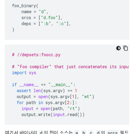
foo_binary
(
name
=
"d"
,
srcs
=
[
"d.foo"
],
deps
=
[
":b"
,
":c"
],
)
# //depsets:foocc.py
# "Foo compiler" that just concatenates its inputs
import
sys
if
__name__
==
"__main__"
:
assert
len
(
sys
.
argv
)
 >
=
1
output
=
open
(
sys
.
argv
[
1
],
"wt"
)
for
path
in
sys
.
argv
[
2
:]:
input
=
open
(
path
,
"rt"
)
output
.
write
(
input
.
read
())
여기서 바이너리
d
의 전이 소스는
a
,
b
,
c
,
d
의
srcs
필드