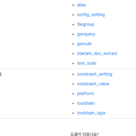
alias
config_setting
filegroup
genquery
genrule
starlark_doc_extract
test_suite
음
constraint_setting
constraint_value
platform
toolchain
toolchain_type
도움이 되었나요?