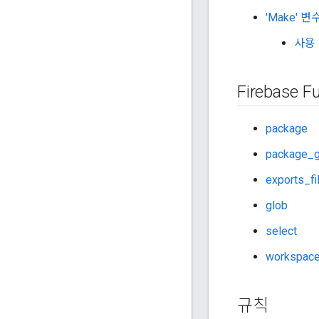
'Make' 변
사용
Firebase F
package
package_g
exports_fi
glob
select
workspac
규칙