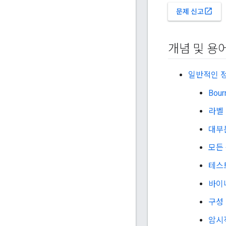
open_in_new
문제 신고
개념 및 용
일반적인 
Bou
라벨
대부
모든
테스
바이
구성
암시