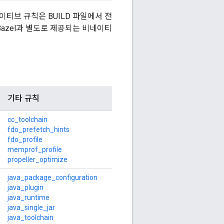
이티브 규칙은 BUILD 파일에서 전
Bazel과 별도로 제공되는 비네이티
기타 규칙
cc_toolchain
fdo_prefetch_hints
fdo_profile
memprof_profile
propeller_optimize
java_package_configuration
java_plugin
java_runtime
java_single_jar
java_toolchain