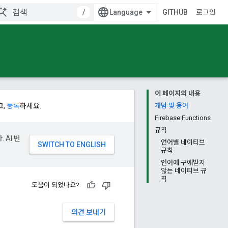
/
GITHUB
로그인
이 페이지의 내용
고,
등록
하세요.
개념 및 용어
Firebase Functions
규칙
 AI 번
언어별 네이티브
규칙
언어에 구애받지
않는 네이티브 규
칙
도움이 되었나요?
의견 보내기