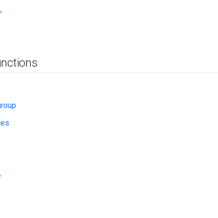
수
unctions
roup
les
e