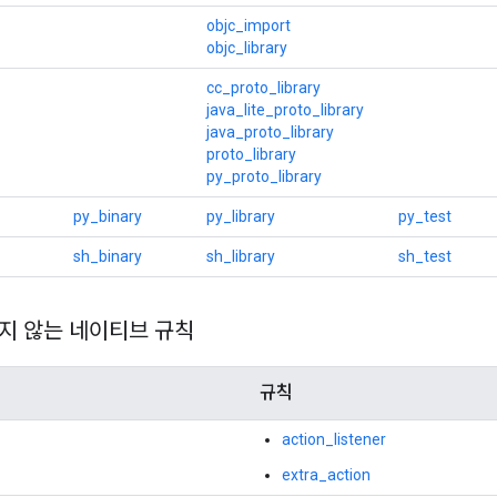
objc_import
objc_library
cc_proto_library
java_lite_proto_library
java_proto_library
proto_library
py_proto_library
py_binary
py_library
py_test
sh_binary
sh_library
sh_test
지 않는 네이티브 규칙
규칙
action_listener
extra_action