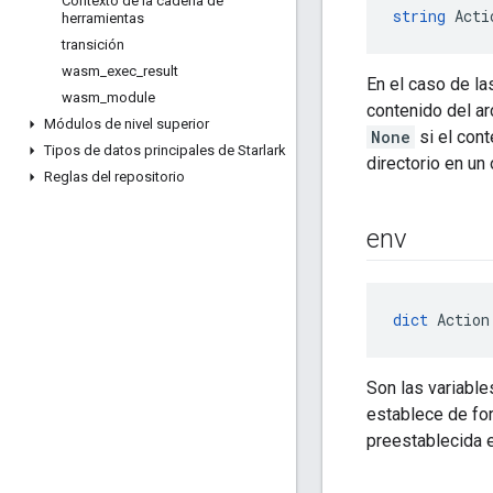
Contexto de la cadena de
string
 Acti
herramientas
transición
wasm
_
exec
_
result
En el caso de l
wasm
_
module
contenido del ar
Módulos de nivel superior
None
si el con
Tipos de datos principales de Starlark
directorio en un
Reglas del repositorio
env
dict
 Action
Son las variable
establece de form
preestablecida e