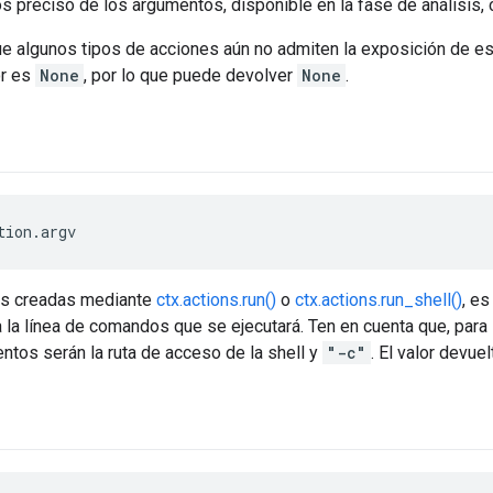
 preciso de los argumentos, disponible en la fase de análisis,
ue algunos tipos de acciones aún no admiten la exposición de e
or es
None
, por lo que puede devolver
None
.
tion.argv
es creadas mediante
ctx.actions.run()
o
ctx.actions.run_shell()
, es
la línea de comandos que se ejecutará. Ten en cuenta que, para 
tos serán la ruta de acceso de la shell y
"-c"
. El valor devu