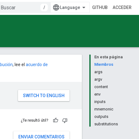
/
GITHUB
ACCEDER
En esta página
ribución
, lee el
acuerdo de
Miembros
args
argv
content
env
inputs
mnemonic
outputs
¿Te resultó útil?
substitutions
ENVIAR COMENTARIOS