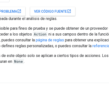
open_in_new
open_in_new
 PROBLEMA
VER CÓDIGO FUENTE
eada durante el análisis de reglas.
visible para fines de prueba y se puede obtener de un proveedor
ceder a los objetos
Action
ni a sus campos dentro de la funci
, puedes consultar la
página de reglas
para obtener una explicac
 defines reglas personalizadas, o puedes consultar la
referenci
de este objeto solo se aplican a ciertos tipos de acciones. L
guran en
None
.