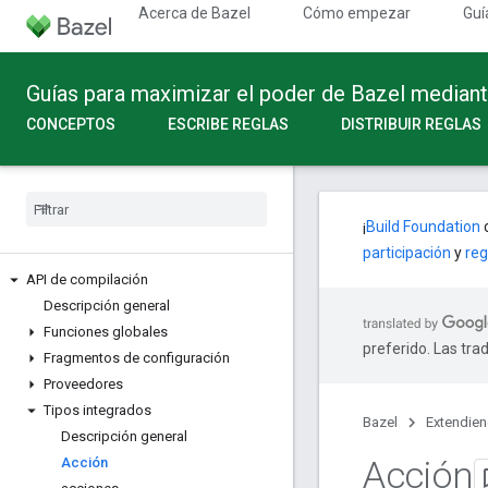
Acerca de Bazel
Cómo empezar
Guí
Guías para maximizar el poder de Bazel median
CONCEPTOS
ESCRIBE REGLAS
DISTRIBUIR REGLAS
¡
Build Foundation
c
participación
y
reg
API de compilación
Descripción general
Funciones globales
preferido. Las tra
Fragmentos de configuración
Proveedores
Tipos integrados
Bazel
Extendie
Descripción general
Acción
Acción