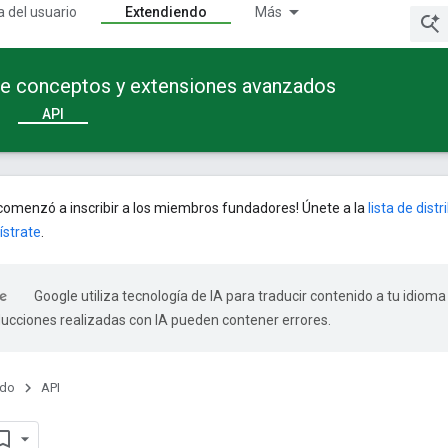
a del usuario
Extendiendo
Más
te conceptos y extensiones avanzados
API
omenzó a inscribir a los miembros fundadores! Únete a la
lista de dist
ístrate
.
Google utiliza tecnología de IA para traducir contenido a tu idioma
ducciones realizadas con IA pueden contener errores.
ndo
API