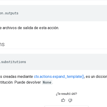
on.outputs
e archivos de salida de esta acción.
ns
.substitutions
es creadas mediante
ctx.actions.expand_template()
, es un diccio
itución. Puede devolver
None
.
¿Te resultó útil?