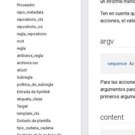
un informe menos
Proveedor
repo
_
metadata
Ten en cuenta q
repositorio
_
ctx
acciones, el val
repositorio
_
os
regla
_
repositorio
argv
root
regla
atributos
_
regla
archivos run
sequence
 Ac
struct
Subregla
Para las accion
política
_
de
_
subregla
argumentos para 
Entrada de Symlink
primeros argumen
etiqueta
_
clase
Target
template
_
ctx
content
Dictado de plantilla
tipo
_
cadena
_
cadena