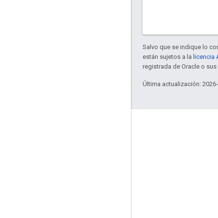
Salvo que se indique lo con
están sujetos a la
licencia
registrada de Oracle o sus 
Última actualización: 2026
Información
¿Quiénes usan Bazel?
Contribuir
Modelo de administración
Modelo de lanzamiento
Lineamientos de marca