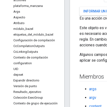
acciones
plataforma
_
manzana
INFORMAR UN
Args
Aspecto
Es una acción cr
Atributo
Este objeto es 
módulo
_
bazel
es necesario ac
etiquetas
_
del
_
módulo
_
bazel
regla. En cambio
Configuración de compilación
acciones cuando
Cc
Compilation
Outputs
Cc
Linking
Outputs
Algunos campos 
Contexto de compilación
aplicar se confi
configuration
UID
depset
Miembros
Expandir directorio
Versión de punto
args
Resultado
_
ejecutivo
argv
Colección Exec
Group
Contexto de grupo de ejecución
content