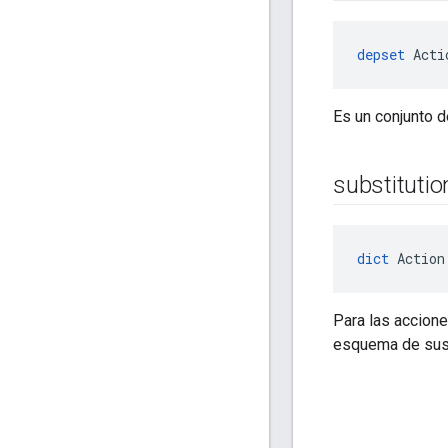
depset
 Acti
Es un conjunto d
substitutio
dict
 Action
Para las accion
esquema de sust