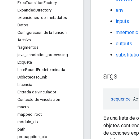
Exec
Transition
Factory
env
Expanded
Directory
extensiones
_
de
_
metadatos
inputs
Datos
mnemonic
Configuración de la función
Archivo
outputs
fragmentos
substituti
java
_
annotation
_
processing
Etiqueta
Late
Bound
Predeterminada
args
Biblioteca
To
Link
Licencia
Entrada de vinculador
sequence
 Ac
Contexto de vinculación
macro
mapped
_
root
Es una lista de 
módulo
_
ctx
objetos contiene
path
de acciones exp
propagation
_
ctx