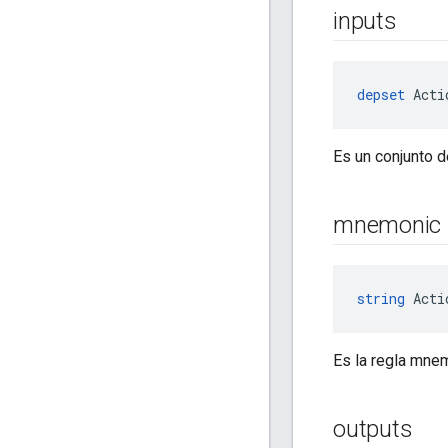
inputs
depset
 Acti
Es un conjunto d
mnemonic
string
 Acti
Es la regla mnem
outputs