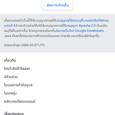
ส่งความคิดเห็น
เนื้อหาของหน้าเว็บนี้ได้รับอนุญาตภายใต้
ใบอนุญาตที่ต้องระบุที่มาของครีเอทีฟคอม
มอนส์ 4.0
และตัวอย่างโค้ดได้รับอนุญาตภายใต้
ใบอนุญาต Apache 2.0
เว้นแต่จะ
ระบุไว้เป็นอย่างอื่น โปรดดูรายละเอียดที่
นโยบายเว็บไซต์ Google Developers
Java เป็นเครื่องหมายการค้าจดทะเบียนของ Oracle และ/หรือบริษัทในเครือ
อัปเดตล่าสุด 2026-05-07 UTC
เกี่ยวกับ
ใครกำลังใช้ Bazel
มีส่วนร่วม
โมเดลการกำกับดูแล
โมเดลรุ่น
หลักเกณฑ์ของแบรนด์
เชื่อมต่อเสมอ