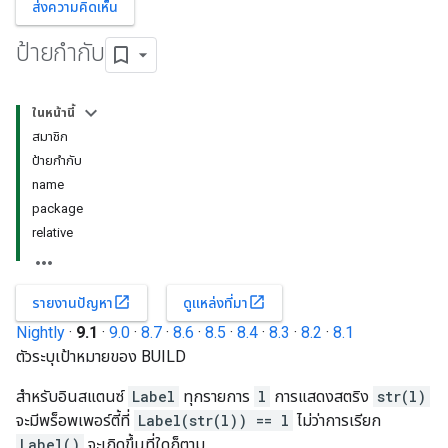
ส่งความคิดเห็น
ป้ายกำกับ
ในหน้านี้
สมาชิก
ป้ายกำกับ
name
package
relative
open_in_new
open_in_new
รายงานปัญหา
ดูแหล่งที่มา
Nightly
·
9.1
·
9.0
·
8.7
·
8.6
·
8.5
·
8.4
·
8.3
·
8.2
·
8.1
ตัวระบุเป้าหมายของ BUILD
สำหรับอินสแตนซ์
Label
ทุกรายการ
l
การแสดงสตริง
str(l)
จะมีพร็อพเพอร์ตี้ที่
Label(str(l)) == l
ไม่ว่าการเรียก
Label()
จะเกิดขึ้นที่ใดก็ตาม