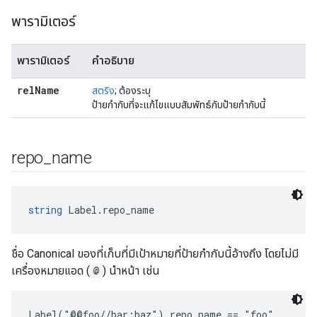
พารามิเตอร์
พารามิเตอร์
คำอธิบาย
rel
Name
สตริง
; ต้องระบุ
ป้ายกำกับที่จะแก้ไขแบบสัมพัทธ์กับป้ายกำกับนี้
repo
_
name
string
 Label.repo_name
ชื่อ Canonical ของที่เก็บที่มีเป้าหมายที่ป้ายกำกับนี้อ้างถึง โดยไม่มี
เครื่องหมายแอด (
@
) นำหน้า เช่น
Label("@@foo//bar:baz").repo_name == "foo"