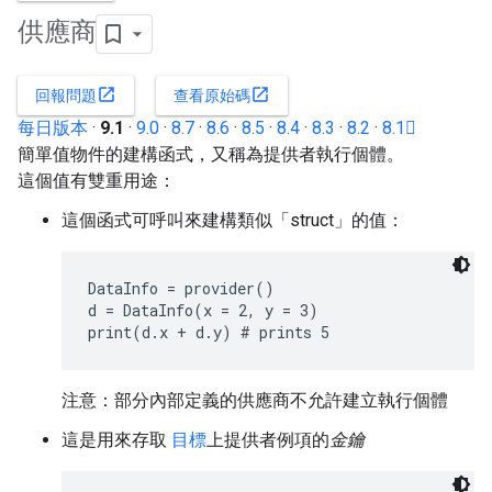
供應商
open_in_new
open_in_new
回報問題
查看原始碼
每日版本
·
9.1
·
9.0
·
8.7
·
8.6
·
8.5
·
8.4
·
8.3
·
8.2
·
8.1
簡單值物件的建構函式，又稱為提供者執行個體。
這個值有雙重用途：
這個函式可呼叫來建構類似「struct」的值：
DataInfo = provider()

d = DataInfo(x = 2, y = 3)

print(d.x + d.y) # prints 5
注意：部分內部定義的供應商不允許建立執行個體
這是用來存取
目標
上提供者例項的
金鑰