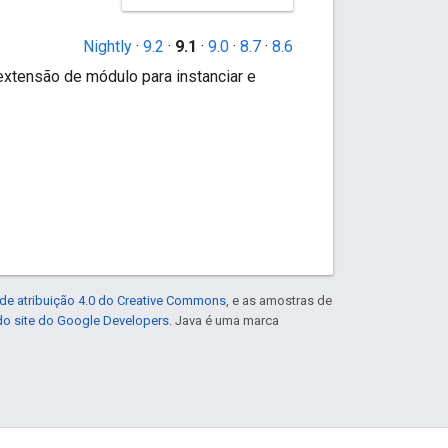
Nightly
·
9.2
·
9.1
·
9.0
·
8.7
·
8.6
xtensão de módulo para instanciar e
de atribuição 4.0 do Creative Commons
, e as amostras de
 do site do Google Developers
. Java é uma marca