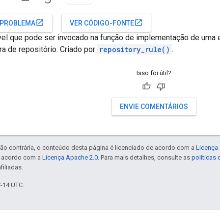
open_in_new
open_in_new
 PROBLEMA
VER CÓDIGO-FONTE
el que pode ser invocado na função de implementação de uma e
ra de repositório. Criado por
repository_rule()
.
Isso foi útil?
ENVIE COMENTÁRIOS
ão contrária, o conteúdo desta página é licenciado de acordo com a
Licença 
e acordo com a
Licença Apache 2.0
. Para mais detalhes, consulte as
políticas
filiadas.
7-14 UTC.