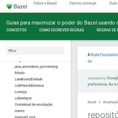
Sobre o Bazel
Vamos começar
Guia 
resultado_executivo
ExecGroupCollection
ExecGroupContext
Guias para maximizar o poder do Bazel usando
Execução_de_execução
ExpandedDirectory
CONCEITOS
COMO ESCREVER REGRAS
REGRAS DE 
metadados_de_extensão
Fatos
Configuração de recursos
Arquivo
A
Build Foundatio
fragmentos
se
.
java
_
annotation
_
processing
Rótulo
Late
Bound
Default
preferência. As t
Link
Para Biblioteca
Licença
Linker
Input
Bazel
Ampliaçã
Contextual de vinculação
macro
reposit
mapped
_
root