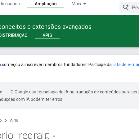
do usuário
Ampliação
Mais
 conceitos e extensões avançados
DISTRIBUIÇÃO
APIS
n
começou a inscrever membros fundadores! Participe da
lista de e-mai
O Google usa tecnologia de IA na tradução de conteúdos para seu
raduções com IA podem ter erros.
o
APIs
ório
_
regra