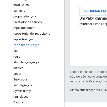
module
_
ctx
caminho
INFORMAR UM
propagation
_
ctx
Um valor chamáv
Prestador de serviço
retornar uma reg
repo
_
metadata
repositório
_
de
_
repositório
repositório
_
os
repositório
_
regra
raiz
regra
atributos
_
da
_
regra
runfiles
Exceto em caso de indicaç
struct
código são licenciadas d
Sub-regra
registrada da Oracle e/ou a
sub-regra
_
ctx
Última atualização 2026-0
Symlink
Entry
tag
_
classe
Destino