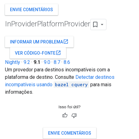
ENVIE COMENTÁRIOS
In
Provider
Platform
Provider
open_in_new
INFORMAR UM PROBLEMA
open_in_new
VER CÓDIGO-FONTE
Nightly
·
9.2
·
9.1
·
9.0
·
8.7
·
8.6
Um provedor para destinos incompatíveis com a
plataforma de destino. Consulte
Detectar destinos
incompatíveis usando
bazel cquery
para mais
informações.
Isso foi útil?
ENVIE COMENTÁRIOS