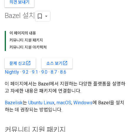
의견 보내기
Bazel 설치
이 페이지의 내용
커뮤니티 지원 패키지
커뮤니티 지원 아키텍처
open_in_new
open_in_new
문제 신고
소스 보기
Nightly
·
9.2
·
9.1
·
9.0
·
8.7
·
8.6
이 페이지에서는 Bazel에서 지원하는 다양한 플랫폼을 설명하
고 자세한 내용은 패키지에 연결합니다.
Bazelisk
는
Ubuntu Linux
,
macOS
,
Windows
에 Bazel을 설치
하는 데 권장되는 방법입니다.
커뮤니티 지원 패키지