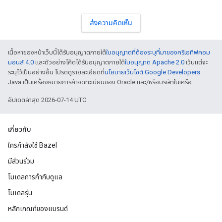
ส่งความคิดเห็น
เนื้อหาของหน้าเว็บนี้ได้รับอนุญาตภายใต้
ใบอนุญาตที่ต้องระบุที่มาของครีเอทีฟคอม
มอนส์ 4.0
และตัวอย่างโค้ดได้รับอนุญาตภายใต้
ใบอนุญาต Apache 2.0
เว้นแต่จะ
ระบุไว้เป็นอย่างอื่น โปรดดูรายละเอียดที่
นโยบายเว็บไซต์ Google Developers
Java เป็นเครื่องหมายการค้าจดทะเบียนของ Oracle และ/หรือบริษัทในเครือ
อัปเดตล่าสุด 2026-07-14 UTC
เกี่ยวกับ
ใครกำลังใช้ Bazel
มีส่วนร่วม
โมเดลการกำกับดูแล
โมเดลรุ่น
หลักเกณฑ์ของแบรนด์