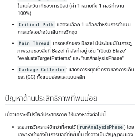
ในแต่ละวินาทีของการบิลด์ (ค่า 1 หมายถึง 1 คอร์ทำงาน
100%)
Critical Path
: แสดงบล็อก 1 บล็อกสําหรับการดําเนิน
การแต่ละอย่างในเส้นทางวิกฤต
Main Thread
: เทรดหลักของ Bazel มีประโยชน์ในการดู
ภาพรวมของสิ่งที่ Bazel กำลังทำอยู่ เช่น "เปิดตัว Blaze"
"evaluateTargetPatterns" และ "runAnalysisPhase"
Garbage Collector
: แสดงการหยุดชั่วคราวของการเก็บ
ขยะ (GC) ทั้งแบบย่อยและแบบหลัก
ปัญหาด้านประสิทธิภาพที่พบบ่อย
เมื่อวิเคราะห์โปรไฟล์ประสิทธิภาพ ให้มองหาสิ่งต่อไปนี้
ระยะการวิเคราะห์ช้ากว่าที่คาดไว้ (
runAnalysisPhase
) โดย
เฉพาะอย่างยิ่งในการบิลด์ที่เพิ่มขึ้น ซึ่งอาจเป็นสัญญาณของ