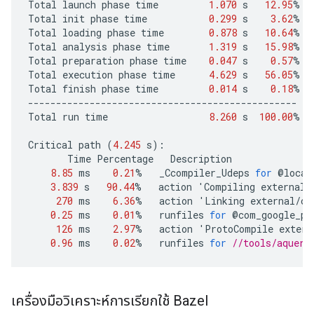
Total
launch
phase
time
1.070
s
12.95
%
Total
init
phase
time
0.299
s
3.62
%
Total
loading
phase
time
0.878
s
10.64
%
Total
analysis
phase
time
1.319
s
15.98
%
Total
preparation
phase
time
0.047
s
0.57
%
Total
execution
phase
time
4.629
s
56.05
%
Total
finish
phase
time
0.014
s
0.18
%
------------------------------------------------
Total
run
time
8.260
s
100.00
%
Critical
path
(
4.245
s
)
:
Time
Percentage
Description
8.85
ms
0.21
%
_Ccompiler_Udeps
for
@
local
3.839
s
90.44
%
action
'
Compiling
external
/
270
ms
6.36
%
action
'
Linking
external
/
co
0.25
ms
0.01
%
runfiles
for
@
com_google_pr
126
ms
2.97
%
action
'
ProtoCompile
extern
0.96
ms
0.02
%
runfiles
for
//tools/aquery
เครื่องมือวิเคราะห์การเรียกใช้ Bazel