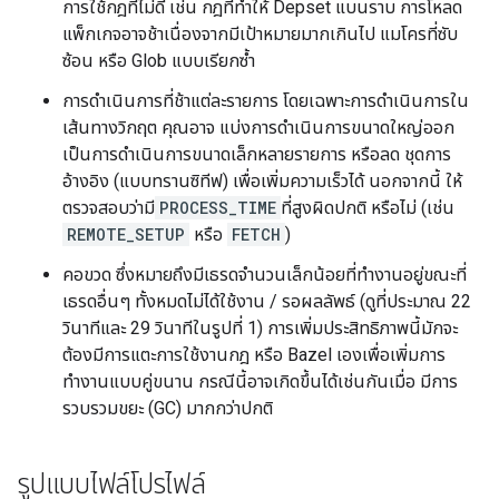
การใช้กฎที่ไม่ดี เช่น กฎที่ทำให้ Depset แบนราบ การโหลด
แพ็กเกจอาจช้าเนื่องจากมีเป้าหมายมากเกินไป แมโครที่ซับ
ซ้อน หรือ Glob แบบเรียกซ้ำ
การดำเนินการที่ช้าแต่ละรายการ โดยเฉพาะการดำเนินการใน
เส้นทางวิกฤต คุณอาจ แบ่งการดำเนินการขนาดใหญ่ออก
เป็นการดำเนินการขนาดเล็กหลายรายการ หรือลด ชุดการ
อ้างอิง (แบบทรานซิทีฟ) เพื่อเพิ่มความเร็วได้ นอกจากนี้ ให้
ตรวจสอบว่ามี
PROCESS_TIME
ที่สูงผิดปกติ หรือไม่ (เช่น
REMOTE_SETUP
หรือ
FETCH
)
คอขวด ซึ่งหมายถึงมีเธรดจำนวนเล็กน้อยที่ทำงานอยู่ขณะที่
เธรดอื่นๆ ทั้งหมดไม่ได้ใช้งาน / รอผลลัพธ์ (ดูที่ประมาณ 22
วินาทีและ 29 วินาทีในรูปที่ 1) การเพิ่มประสิทธิภาพนี้มักจะ
ต้องมีการแตะการใช้งานกฎ หรือ Bazel เองเพื่อเพิ่มการ
ทำงานแบบคู่ขนาน กรณีนี้อาจเกิดขึ้นได้เช่นกันเมื่อ มีการ
รวบรวมขยะ (GC) มากกว่าปกติ
รูปแบบไฟล์โปรไฟล์