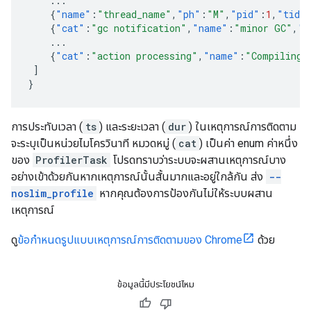
...
{
"name"
:
"thread_name"
,
"ph"
:
"M"
,
"pid"
:
1
,
"tid"
{
"cat"
:
"gc notification"
,
"name"
:
"minor GC"
,
"p
...
{
"cat"
:
"action processing"
,
"name"
:
"Compiling 
]
}
การประทับเวลา (
ts
) และระยะเวลา (
dur
) ในเหตุการณ์การติดตาม
จะระบุเป็นหน่วยไมโครวินาที หมวดหมู่ (
cat
) เป็นค่า enum ค่าหนึ่ง
ของ
ProfilerTask
โปรดทราบว่าระบบจะผสานเหตุการณ์บาง
อย่างเข้าด้วยกันหากเหตุการณ์นั้นสั้นมากและอยู่ใกล้กัน ส่ง
--
noslim_profile
หากคุณต้องการป้องกันไม่ให้ระบบผสาน
เหตุการณ์
ดู
ข้อกำหนดรูปแบบเหตุการณ์การติดตามของ Chrome
ด้วย
ข้อมูลนี้มีประโยชน์ไหม