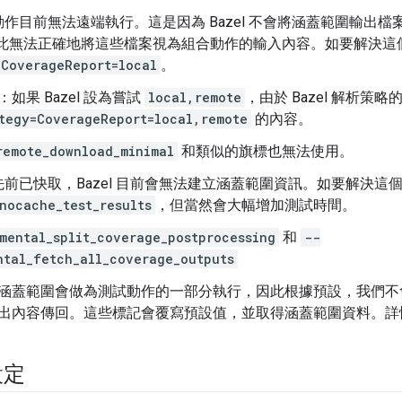
作目前無法遠端執行。這是因為 Bazel 不會將涵蓋範圍輸出檔
因此無法正確地將這些檔案視為組合動作的輸入內容。如要解決這
=CoverageReport=local
。
：如果 Bazel 設為嘗試
local,remote
，由於 Bazel 解析
tegy=CoverageReport=local,remote
的內容。
remote_download_minimal
和類似的旗標也無法使用。
前已快取，Bazel 目前會無法建立涵蓋範圍資訊。如要解決這
nocache_test_results
，但當然會大幅增加測試時間。
mental_split_coverage_postprocessing
和
--
ntal_fetch_all_coverage_outputs
涵蓋範圍會做為測試動作的一部分執行，因此根據預設，我們不
出內容傳回。這些標記會覆寫預設值，並取得涵蓋範圍資料。詳
設定