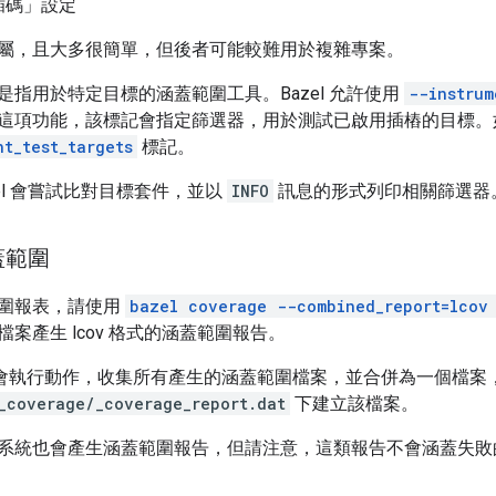
插碼」設定
屬，且大多很簡單，但後者可能較難用於複雜專案。
是指用於特定目標的涵蓋範圍工具。Bazel 允許使用
--instrum
這項功能，該標記會指定篩選器，用於測試已啟用插樁的目標。
nt_test_targets
標記。
el 會嘗試比對目標套件，並以
INFO
訊息的形式列印相關篩選器
蓋範圍
圍報表，請使用
bazel coverage --combined_report=lcov
案產生 lcov 格式的涵蓋範圍報告。
el 會執行動作，收集所有產生的涵蓋範圍檔案，並合併為一個檔
_coverage/_coverage_report.dat
下建立該檔案。
系統也會產生涵蓋範圍報告，但請注意，這類報告不會涵蓋失敗