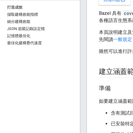
打造成效
Bazel 具有
cov
擷取建構效能指標
各種語言生態系
細分建構效能
JSON 追蹤記錄設定檔
本頁說明建立及
記憶體最佳化
先閱讀
一般規定
最佳化建構疊代速度
雖然可以進行許
建立涵蓋
準備
如要建立涵蓋範
含有測試
已安裝特