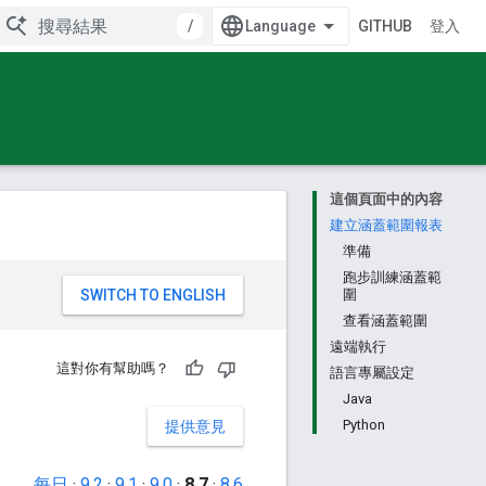
/
GITHUB
登入
這個頁面中的內容
建立涵蓋範圍報表
準備
跑步訓練涵蓋範
。
圍
查看涵蓋範圍
遠端執行
這對你有幫助嗎？
語言專屬設定
Java
Python
提供意見
每日
·
9.2
·
9.1
·
9.0
·
8.7
·
8.6