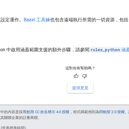
預設設定運作。
Bazel 工具鍊
也包含遠端執行所需的一切資源，包括 JU
thon 中啟用涵蓋範圍支援的額外步驟，請參閱
rules_python
涵
這對你有幫助嗎？
提供意見
面中的內容是採用
創用 CC 姓名標示 4.0 授權
，程式碼範例則為
阿帕契 2.0 授權
。
e 和/或其關聯企業的註冊商標。
4 (世界標準時間)。