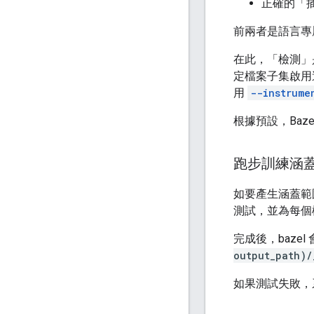
正確的「
前兩者是語言專
在此，「檢測」
定檔案子集啟用
用
--instrume
根據預設，Baz
跑步訓練涵
如要產生涵蓋範
測試，並為每個檔
完成後，baz
output_path)/
如果測試失敗，