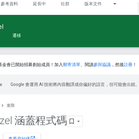
參考資料
延長中
社群
版本文件
l
遷移
基金會已開始招募創始成員！加入
郵寄清單
、閱讀
參與協議
，然後
註冊
！
Google 會運用 AI 技術將內容翻譯成你偏好的語言，但可能會出錯
進階
azel 涵蓋程式碼
open_in_new
查看原始碼