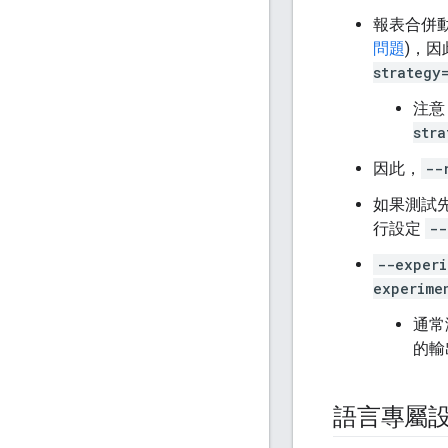
報表合併動
問題
)，
strategy
注意
stra
因此，
--
如果測試先
行設定
--
--experi
experime
通常
的輸
語言專屬