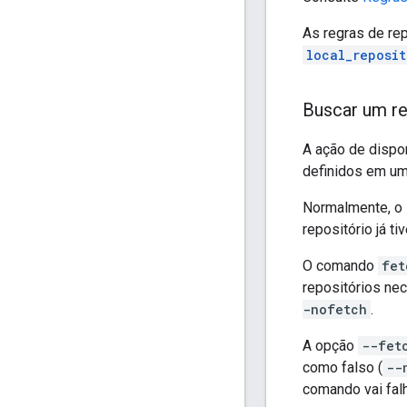
As regras de re
local_reposit
Buscar um re
A ação de dispon
definidos em um
Normalmente, o 
repositório já t
O comando
fet
repositórios nec
-nofetch
.
A opção
--fet
como falso (
--
comando vai falh