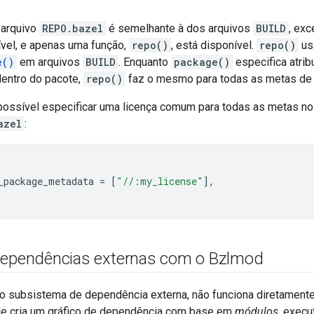
 arquivo
REPO.bazel
é semelhante à dos arquivos
BUILD
, ex
vel, e apenas uma função,
repo()
, está disponível.
repo()
us
e()
em arquivos
BUILD
. Enquanto
package()
especifica atri
dentro do pacote,
repo()
faz o mesmo para todas as metas de b
possível especificar uma licença comum para todas as metas no
azel
:
_package_metadata
=
[
"//:my_license"
],
dependências externas com o Bzlmod
o subsistema de dependência externa, não funciona diretamente
le cria um gráfico de dependência com base em
módulos
, exec