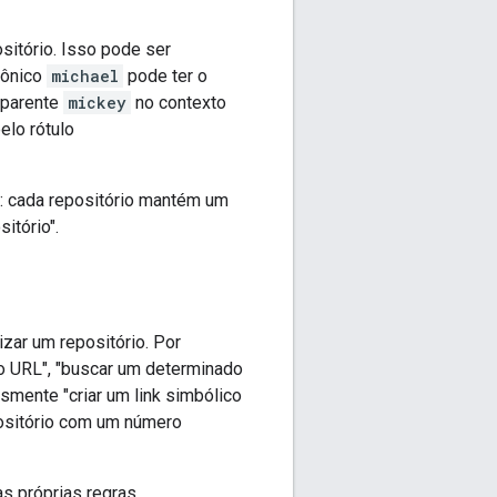
sitório. Isso pode ser
nônico
michael
pode ter o
aparente
mickey
no contexto
lo rótulo
: cada repositório mantém um
itório".
zar um repositório. Por
o URL", "buscar um determinado
smente "criar um link simbólico
ositório com um número
 próprias regras.