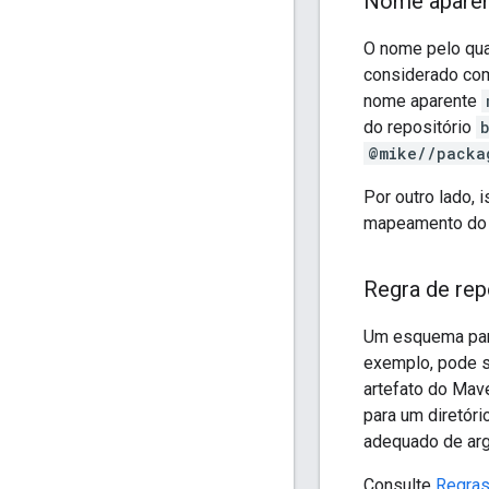
Nome aparen
O nome pelo qua
considerado com
nome aparente
do repositório
@mike//packa
Por outro lado,
mapeamento do "
Regra de rep
Um esquema para
exemplo, pode s
artefato do Mav
para um diretóri
adequado de ar
Consulte
Regras