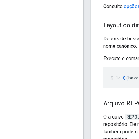
Consulte
opções
Layout do di
Depois de busca
nome canônico.
Execute o coman
ls
$(
baze
Arquivo REP
O arquivo
REPO
repositório. Ele
também pode ser