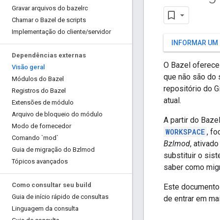
Gravar arquivos do bazelrc
Chamar o Bazel de scripts
Implementação do cliente
/
servidor
INFORMAR UM
Dependências externas
O Bazel oferece
Visão geral
que não são do 
Módulos do Bazel
repositório do G
Registros do Bazel
atual.
Extensões de módulo
Arquivo de bloqueio do módulo
A partir do Baze
Modo de fornecedor
WORKSPACE
, f
Comando `mod`
Bzlmod
, ativad
Guia de migração do Bzlmod
substituir o si
Tópicos avançados
saber como migr
Como consultar seu build
Este documento 
Guia de início rápido de consultas
de entrar em ma
Linguagem da consulta