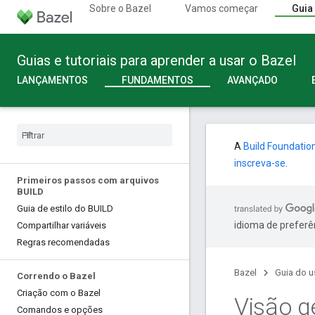
Sobre o Bazel
Vamos começar
Guia
Guias e tutoriais para aprender a usar o Bazel
LANÇAMENTOS
FUNDAMENTOS
AVANÇADO
A
Build Foundatio
inscreva-se
.
Primeiros passos com arquivos
BUILD
Guia de estilo do BUILD
idioma de preferê
Compartilhar variáveis
Regras recomendadas
Bazel
Guia do u
Correndo o Bazel
Criação com o Bazel
Visão g
Comandos e opções