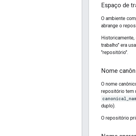
Espaço de tr
O ambiente comp
abrange o reposi
Historicamente, 
trabalho" era us
"repositório".
Nome canôni
O nome canônico
repositório tem
canonical_na
duplo).
O repositório p