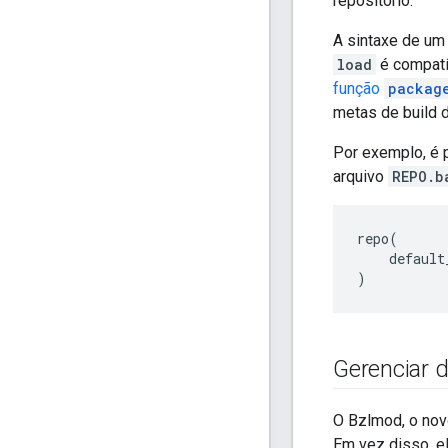
repositório.
A sintaxe de um
load
é compatí
função
packag
metas de build 
Por exemplo, é 
arquivo
REPO.b
repo
(
default
)
Gerenciar 
O Bzlmod, o nov
Em vez disso, e