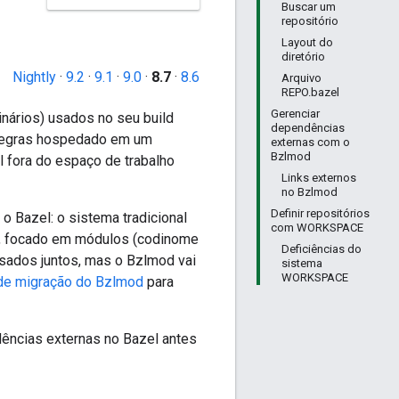
Buscar um
repositório
Layout do
diretório
Nightly
·
9.2
·
9.1
·
9.0
·
8.7
·
8.6
Arquivo
REPO.bazel
Gerenciar
binários) usados no seu build
dependências
 regras hospedado em um
externas com o
Bzlmod
l fora do espaço de trabalho
Links externos
no Bzlmod
Definir repositórios
o Bazel: o sistema tradicional
com WORKSPACE
, focado em módulos (codinome
Deficiências do
sados juntos, mas o Bzlmod vai
sistema
WORKSPACE
 de migração do Bzlmod
para
ências externas no Bazel antes