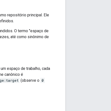
 repositório principal. Ele
efinidos.
fundidos. O termo "espaço de
s vezes, até como sinônimo de
 um espaço de trabalho, cada
me canônico é
ge:target
(observe o
@