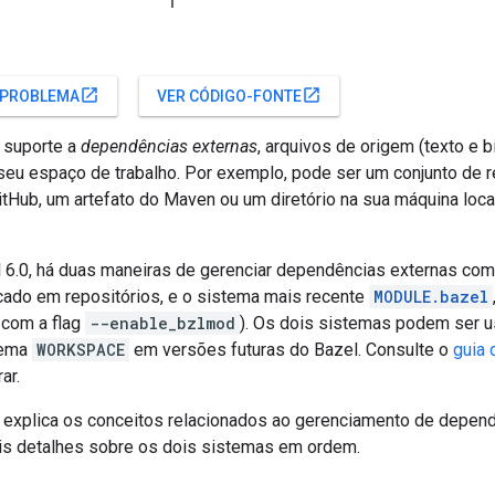
open_in_new
open_in_new
 PROBLEMA
VER CÓDIGO-FONTE
 suporte a
dependências externas
, arquivos de origem (texto e 
seu espaço de trabalho. Por exemplo, pode ser um conjunto de
itHub, um artefato do Maven ou um diretório na sua máquina loca
l 6.0, há duas maneiras de gerenciar dependências externas com 
ocado em repositórios, e o sistema mais recente
MODULE.bazel
o com a flag
--enable_bzlmod
). Os dois sistemas podem ser u
stema
WORKSPACE
em versões futuras do Bazel. Consulte o
guia
ar.
explica os conceitos relacionados ao gerenciamento de depend
is detalhes sobre os dois sistemas em ordem.