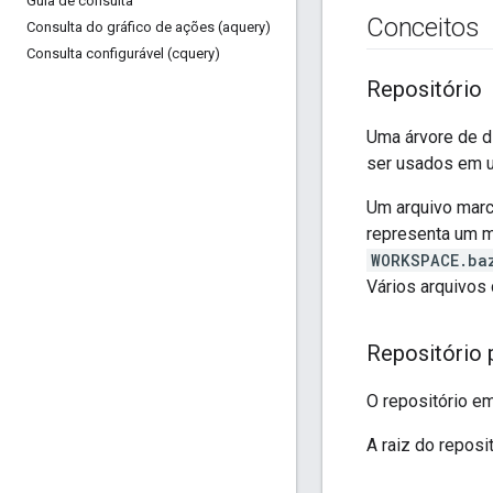
Guia de consulta
Conceitos
Consulta do gráfico de ações (aquery)
Consulta configurável (cquery)
Repositório
Uma árvore de d
ser usados em u
Um arquivo marc
representa um m
WORKSPACE.ba
Vários arquivos 
Repositório p
O repositório e
A raiz do repos