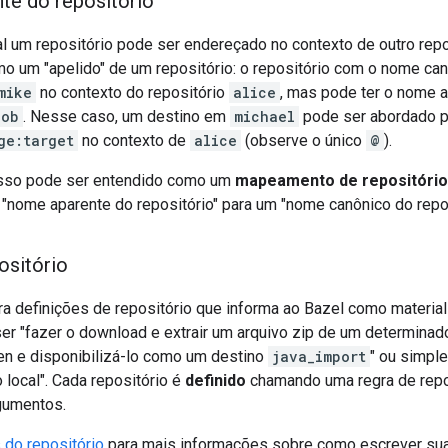
te do repositório
l um repositório pode ser endereçado no contexto de outro repo
o um "apelido" de um repositório: o repositório com o nome ca
mike
no contexto do repositório
alice
, mas pode ter o nome 
bob
. Nesse caso, um destino em
michael
pode ser abordado pe
ge:target
no contexto de
alice
(observe o único
@
).
 isso pode ser entendido como um
mapeamento de repositório
nome aparente do repositório" para um "nome canônico do repos
ositório
 definições de repositório que informa ao Bazel como materiali
er "fazer o download e extrair um arquivo zip de um determinad
en e disponibilizá-lo como um destino
java_import
" ou simple
o local". Cada repositório é
definido
chamando uma regra de rep
gumentos.
 do repositório
para mais informações sobre como escrever suas