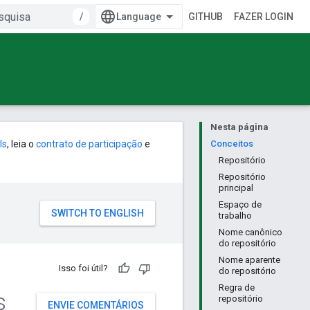
/
GITHUB
FAZER LOGIN
Nesta página
ls
, leia o
contrato de participação
e
Conceitos
Repositório
Repositório
principal
Espaço de
trabalho
Nome canônico
do repositório
Nome aparente
Isso foi útil?
do repositório
Regra de
s
repositório
ENVIE COMENTÁRIOS