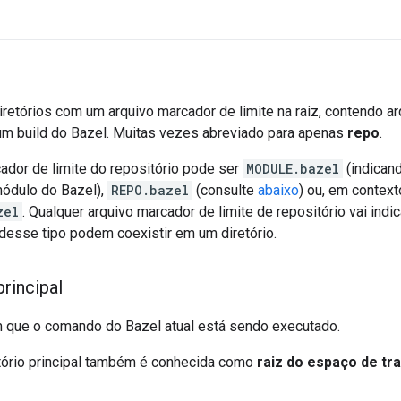
iretórios com um arquivo marcador de limite na raiz, contendo 
m build do Bazel. Muitas vezes abreviado para apenas
repo
.
ador de limite do repositório pode ser
MODULE.bazel
(indicand
ódulo do Bazel),
REPO.bazel
(consulte
abaixo
) ou, em contex
zel
. Qualquer arquivo marcador de limite de repositório vai indic
desse tipo podem coexistir em um diretório.
rincipal
m que o comando do Bazel atual está sendo executado.
itório principal também é conhecida como
raiz do espaço de tr