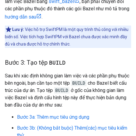
làm việc Bazel bằng
swift_bazel
, bạn phải chuyển đổi
các phần phụ thuộc đó thành các gói Bazel như mô tả trong
hướng dẫn sau
.
Lưu ý:
Việc hỗ trợ SwiftPM là một quy trình thủ công với nhiều
biến số. Việc tích hợp SwiftPM với Bazel chưa được xác minh đầy
đủ và chưa được hỗ trợ chính thức.
Bước 3: Tạo tệp
BUILD
Sau khi xác định không gian làm việc và các phần phụ thuộc
bên ngoài, bạn cần tạo một tệp
BUILD
cho Bazel biết cấu
trúc của dự án. Tạo tệp
BUILD
ở gốc của không gian làm
việc Bazel và định cấu hình tệp này để thực hiện bản dựng
ban đầu của dự án như sau:
Bước 3a: Thêm mục tiêu ứng dụng
Bước 3b: (Không bắt buộc) Thêm(các) mục tiêu kiểm
thử