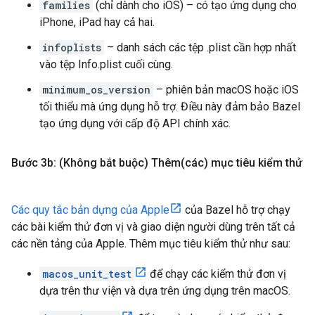
families
(chỉ dành cho iOS) – có tạo ứng dụng cho
iPhone, iPad hay cả hai.
infoplists
– danh sách các tệp .plist cần hợp nhất
vào tệp Info.plist cuối cùng.
minimum_os_version
– phiên bản macOS hoặc iOS
tối thiểu mà ứng dụng hỗ trợ. Điều này đảm bảo Bazel
tạo ứng dụng với cấp độ API chính xác.
Bước 3b: (Không bắt buộc) Thê
m(
các) mục tiêu kiểm thử
Các quy tắc bản dựng của Apple
của Bazel hỗ trợ chạy
các bài kiểm thử đơn vị và giao diện người dùng trên tất cả
các nền tảng của Apple. Thêm mục tiêu kiểm thử như sau:
macos_unit_test
để chạy các kiểm thử đơn vị
dựa trên thư viện và dựa trên ứng dụng trên macOS.