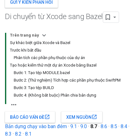
GỬI Ý KIẾN PHẢN HỒI
Di chuyển từ Xcode sang Bazel
Trên trang này
Sự khác biệt giữa Xcode và Bazel
Trước khi bắt đầu
Phân tích các phần phụ thuộc của dự án
Tạo hoặc kiểm thử một dự án Xcode bằng Bazel
Bước 1: Tạo tệp MODULE.bazel
Bước 2: (Thử nghiệm) Tích hợp các phần phụ thuộc SwiftPM
Bước 3: Tạo tệp BUILD
Bước 4: (Không bắt buộc) Phân chia bản dựng
open_in_new
open_in_new
BÁO CÁO VẤN ĐỀ
XEM NGUỒN
Bản dựng chạy vào ban đêm
·
9.1
·
9.0
·
8.7
·
8.6
·
8.5
·
8.4
·
8.3
·
8.2
·
8.1