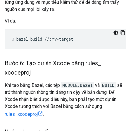
từng ứng dụng và mục tiêu kiểm thử để dễ dàng tìm thấy
nguồn của mọi lỗi xảy ra.
Ví dụ:
bazel
build
//:my-target
Bước 6: Tạo dự án Xcode bằng rules
_
xcodeproj
Khi tạo bằng Bazel, các tệp
MODULE.bazel
và
BUILD
sẽ
trở thành nguồn thông tin đáng tin cậy về bản dựng. Để
Xcode nhận biết được điều này, bạn phải tạo một dự án
Xcode tương thích với Bazel bằng cách sử dụng
rules_xcodeproj
.