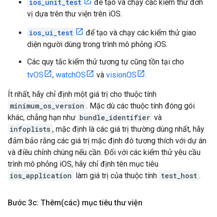
ios_unit_test
để tạo và chạy các kiểm thử đơn
vị dựa trên thư viện trên iOS.
ios_ui_test
để tạo và chạy các kiểm thử giao
diện người dùng trong trình mô phỏng iOS.
Các quy tắc kiểm thử tương tự cũng tồn tại cho
tvOS
,
watchOS
và
visionOS
.
Ít nhất, hãy chỉ định một giá trị cho thuộc tính
minimum_os_version
. Mặc dù các thuộc tính đóng gói
khác, chẳng hạn như
bundle_identifier
và
infoplists
, mặc định là các giá trị thường dùng nhất, hãy
đảm bảo rằng các giá trị mặc định đó tương thích với dự án
và điều chỉnh chúng nếu cần. Đối với các kiểm thử yêu cầu
trình mô phỏng iOS, hãy chỉ định tên mục tiêu
ios_application
làm giá trị của thuộc tính
test_host
.
Bước 3c: Thê
m(
các) mục tiêu thư viện