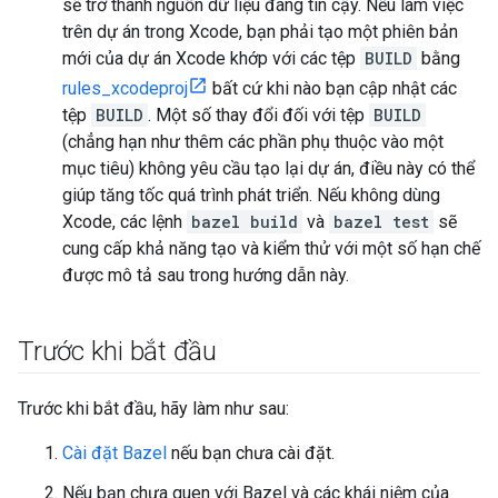
sẽ trở thành nguồn dữ liệu đáng tin cậy. Nếu làm việc
trên dự án trong Xcode, bạn phải tạo một phiên bản
mới của dự án Xcode khớp với các tệp
BUILD
bằng
rules_xcodeproj
bất cứ khi nào bạn cập nhật các
tệp
BUILD
. Một số thay đổi đối với tệp
BUILD
(chẳng hạn như thêm các phần phụ thuộc vào một
mục tiêu) không yêu cầu tạo lại dự án, điều này có thể
giúp tăng tốc quá trình phát triển. Nếu không dùng
Xcode, các lệnh
bazel build
và
bazel test
sẽ
cung cấp khả năng tạo và kiểm thử với một số hạn chế
được mô tả sau trong hướng dẫn này.
Trước khi bắt đầu
Trước khi bắt đầu, hãy làm như sau:
Cài đặt Bazel
nếu bạn chưa cài đặt.
Nếu bạn chưa quen với Bazel và các khái niệm của