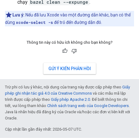
chạy
bazel clean --expunge
.
Lưu ý:
Nếu đã lưu Xcode vào một đường dẫn khác, bạn có thể
dùng
xcode-select -s
để trỏ đến đường dẫn đó.
Thông tin này có hữu ích không cho bạn không?
GỬI Ý KIẾN PHẢN HỒI
Trừ phi có lưu ý khác, nội dung của trang này được cấp phép theo
Giấy
phép ghi nhận tác giả 4.0 của Creative Commons
và các mẫu mã lập
trình được cấp phép theo
Giấy phép Apache 2.0
. Để biết thông tin chi
tiết, vui lòng tham khảo
Chính sách trang web của Google Developers
.
Java là nhãn hiệu đã đăng ký của Oracle và/hoặc các đơn vị liên kết với
Oracle.
Cập nhật lần gần đây nhất: 2026-05-07 UTC.