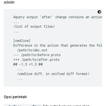
adalah:
  Aquery output 'after' change contains an action t
  ...

  /list of output files/

  ...

  [cmdline]

  Difference in the action that generates the follo
    /path/to/abc.out

  --- /path/to/before.proto

  +++ /path/to/after.proto

  @@ -1,3 +1,3 @@

    ...

    /cmdline diff, in unified diff format/

Opsi perintah