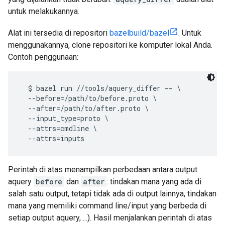
untuk melakukannya.
Alat ini tersedia di repositori
bazelbuild/bazel
. Untuk
menggunakannya, clone repositori ke komputer lokal Anda.
Contoh penggunaan:
  $ bazel run //tools/aquery_differ -- \

  --before=/path/to/before.proto \

  --after=/path/to/after.proto \

  --input_type=proto \

  --attrs=cmdline \

Perintah di atas menampilkan perbedaan antara output
aquery
before
dan
after
: tindakan mana yang ada di
salah satu output, tetapi tidak ada di output lainnya, tindakan
mana yang memiliki command line/input yang berbeda di
setiap output aquery, ...). Hasil menjalankan perintah di atas