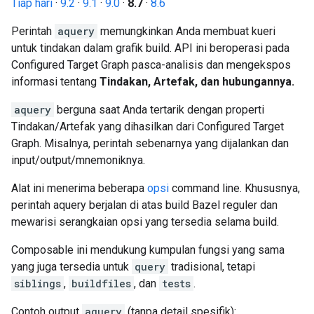
Tiap hari
·
9.2
·
9.1
·
9.0
·
8.7
·
8.6
Perintah
aquery
memungkinkan Anda membuat kueri
untuk tindakan dalam grafik build. API ini beroperasi pada
Configured Target Graph pasca-analisis dan mengekspos
informasi tentang
Tindakan, Artefak, dan hubungannya.
aquery
berguna saat Anda tertarik dengan properti
Tindakan/Artefak yang dihasilkan dari Configured Target
Graph. Misalnya, perintah sebenarnya yang dijalankan dan
input/output/mnemoniknya.
Alat ini menerima beberapa
opsi
command line. Khususnya,
perintah aquery berjalan di atas build Bazel reguler dan
mewarisi serangkaian opsi yang tersedia selama build.
Composable ini mendukung kumpulan fungsi yang sama
yang juga tersedia untuk
query
tradisional, tetapi
siblings
,
buildfiles
, dan
tests
.
Contoh output
aquery
(tanpa detail spesifik):