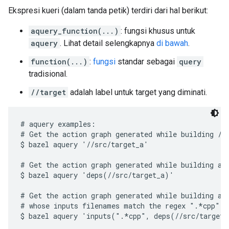
Ekspresi kueri (dalam tanda petik) terdiri dari hal berikut:
aquery_function(...)
: fungsi khusus untuk
aquery
. Lihat detail selengkapnya
di bawah
.
function(...)
:
fungsi
standar sebagai
query
tradisional.
//target
adalah label untuk target yang diminati.
# aquery examples:

# Get the action graph generated while building //s
$ bazel aquery '//src/target_a'

# Get the action graph generated while building all
$ bazel aquery 'deps(//src/target_a)'

# Get the action graph generated while building all
# whose inputs filenames match the regex ".*cpp".
