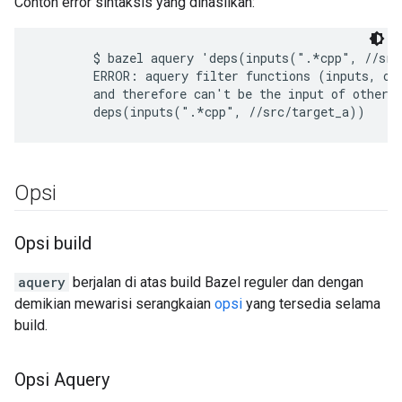
Contoh error sintaksis yang dihasilkan:
        $ bazel aquery 'deps(inputs(".*cpp", //src
        ERROR: aquery filter functions (inputs, out
        and therefore can't be the input of other f
Opsi
Opsi build
aquery
berjalan di atas build Bazel reguler dan dengan
demikian mewarisi serangkaian
opsi
yang tersedia selama
build.
Opsi Aquery