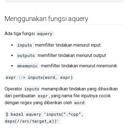
Menggunakan fungsi aquery
Ada tiga fungsi
aquery
:
inputs
: memfilter tindakan menurut input.
outputs
: memfilter tindakan menurut output
mnemonic
: memfilter tindakan menurut mnemonik
expr ::= inputs(word, expr)
Operator
inputs
menampilkan tindakan yang dihasilkan
dari pembuatan
expr
, yang nama file inputnya cocok
dengan regex yang diberikan oleh
word
.
$ bazel aquery 'inputs(".*cpp",
deps(//src/target_a))'