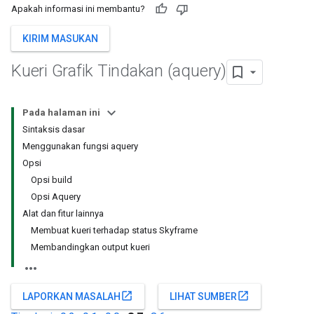
Apakah informasi ini membantu?
KIRIM MASUKAN
Kueri Grafik Tindakan (aquery)
Pada halaman ini
Sintaksis dasar
Menggunakan fungsi aquery
Opsi
Opsi build
Opsi Aquery
Alat dan fitur lainnya
Membuat kueri terhadap status Skyframe
Membandingkan output kueri
open_in_new
open_in_new
LAPORKAN MASALAH
LIHAT SUMBER