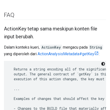
FAQ
Action
Key tetap sama meskipun konten file
input berubah
.
Dalam konteks kueri,
ActionKey
mengacu pada
String
yang diperoleh dari
ActionAnalysisMetadata#getKey
:
  Returns a string encoding all of the significant 
  output. The general contract of `getKey` is this:
  execution of this action changes, the key must ch
  ...

  Examples of changes that should affect the key ar
  - Changes to the BUILD file that materially affec