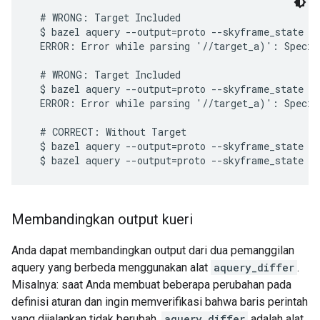
  # WRONG: Target Included

  $ bazel aquery --output=proto --skyframe_state **
  ERROR: Error while parsing '//target_a)': Specif
  # WRONG: Target Included

  $ bazel aquery --output=proto --skyframe_state '
  ERROR: Error while parsing '//target_a)': Specif
  # CORRECT: Without Target

  $ bazel aquery --output=proto --skyframe_state

Membandingkan output kueri
Anda dapat membandingkan output dari dua pemanggilan
aquery yang berbeda menggunakan alat
aquery_differ
.
Misalnya: saat Anda membuat beberapa perubahan pada
definisi aturan dan ingin memverifikasi bahwa baris perintah
yang dijalankan tidak berubah.
aquery_differ
adalah alat