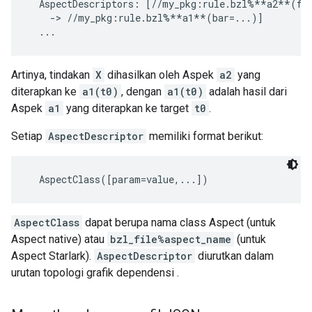
  AspectDescriptors: [//my_pkg:rule.bzl%**a2**(foo
    -> //my_pkg:rule.bzl%**a1**(bar=...)]

Artinya, tindakan
X
dihasilkan oleh Aspek
a2
yang
diterapkan ke
a1(t0)
, dengan
a1(t0)
adalah hasil dari
Aspek
a1
yang diterapkan ke target
t0
.
Setiap
AspectDescriptor
memiliki format berikut:
AspectClass
dapat berupa nama class Aspect (untuk
Aspect native) atau
bzl_file%aspect_name
(untuk
Aspect Starlark).
AspectDescriptor
diurutkan dalam
urutan topologi grafik dependensi
.