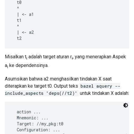
  t0

  ^

  | <- a1

  t1

  ^

  | <- a2

Misalkan t
adalah target aturan r
, yang menerapkan Aspek
i
i
a
ke dependensinya.
i
Asumsikan bahwa a2 menghasilkan tindakan X saat
diterapkan ke target t0. Output teks
bazel aquery --
include_aspects 'deps(//t2)'
untuk tindakan X adalah:
  action ...

  Mnemonic: ...

  Target: //my_pkg:t0

  Configuration: ...
