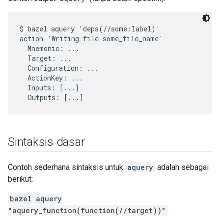
$ bazel aquery 'deps(//some:label)'

action 'Writing file some_file_name'

  Mnemonic: ...

  Target: ...

  Configuration: ...

  ActionKey: ...

  Inputs: [...]

Sintaksis dasar
Contoh sederhana sintaksis untuk
aquery
adalah sebagai
berikut:
bazel aquery
"aquery_function(function(//target))"