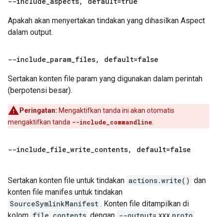
--include
_
aspects
,
default=true
Apakah akan menyertakan tindakan yang dihasilkan Aspect
dalam output.
--include
_
param
_
files
,
default=false
Sertakan konten file param yang digunakan dalam perintah
(berpotensi besar).
Peringatan:
Mengaktifkan tanda ini akan otomatis
mengaktifkan tanda
--include_commandline
.
--include
_
file
_
write
_
contents
,
default=false
Sertakan konten file untuk tindakan
actions.write()
dan
konten file manifes untuk tindakan
SourceSymlinkManifest
. Konten file ditampilkan di
kolom
file_contents
dengan
--output=
xxx
proto
.