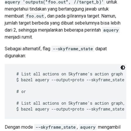
aquery 'outputs("foo.out", //target_b)'
untuk
mengetahui tindakan yang bertanggung jawab untuk
membuat
foo.out
, dan pada gilirannya target. Namun,
jumlah target berbeda yang dibuat sebelumnya bisa lebih
dari 2, sehingga menjalankan beberapa perintah
aquery
menjadi rumit.
Sebagai alternatif, flag
--skyframe_state
dapat
digunakan:
  # List all actions on Skyframe's action graph

  $ bazel aquery --output=proto --skyframe_state

  # or

  # List all actions on Skyframe's action graph, wh
Dengan mode
--skyframe_state
,
aquery
mengambil