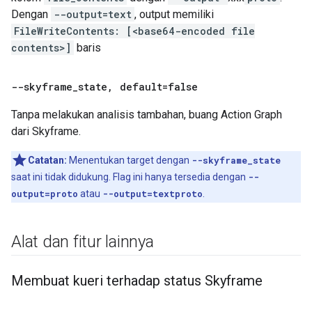
Dengan
--output=text
, output memiliki
FileWriteContents: [<base64-encoded file
contents>]
baris
--skyframe
_
state
,
default=false
Tanpa melakukan analisis tambahan, buang Action Graph
dari Skyframe.
Catatan:
Menentukan target dengan
--skyframe_state
saat ini tidak didukung. Flag ini hanya tersedia dengan
--
output=proto
atau
--output=textproto
.
Alat dan fitur lainnya
Membuat kueri terhadap status Skyframe