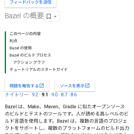
フィードバックを送信
Bazel の概要
このページの内容
利点
Bazel の使用
Bazel のビルドプロセス
アクション グラフ
チュートリアルのスタートガイド
open_in_new
open_in_new
問題を報告する
ソースを表示
ナイトリー
·
9.2
·
9.1
·
9.0
·
8.7
·
8.6
Bazel は、Make、Maven、Gradle に似たオープンソース
のビルドとテストのツールです。人が読める高レベルのビ
ルド言語を使用します。Bazel は、複数の言語のプロジェ
クトをサポートし、複数のプラットフォームのビルド出力