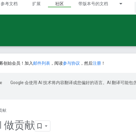
参考文档
扩展
社区
带版本号的文档
募创始会员！加入
邮件列表
，阅读
参与协议
，然后
注册
！
Google 会使用 AI 技术将内容翻译成您偏好的语言。AI 翻译可能包
贡献
el 做贡献