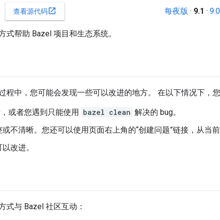
每夜版
·
9.1
·
9.0
open_in_new
查看源代码
式帮助 Bazel 项目和生态系统。
l 的过程中，您可能会发现一些可以改进的地方。 在以下情况下，
 崩溃，或者您遇到只能使用
bazel clean
解决的 bug。
整或不清晰。您还可以使用页面右上角的“创建问题”链接，从当
可以改进。
式与 Bazel 社区互动：