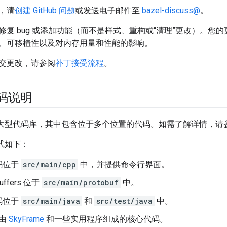
，请
创建 GitHub 问题
或发送电子邮件至
bazel-discuss@
。
修复 bug 或添加功能（而不是样式、重构或“清理”更改）。您
、可移植性以及对内存用量和性能的影响。
交更改，请参阅
补丁接受流程
。
代码说明
有一个大型代码库，其中包含位于多个位置的代码。如需了解详情，请
方式如下：
码位于
src/main/cpp
中，并提供命令行界面。
Buffers 位于
src/main/protobuf
中。
码位于
src/main/java
和
src/test/java
中。
由
SkyFrame
和一些实用程序组成的核心代码。