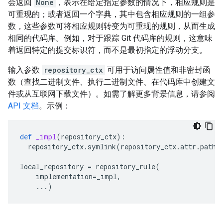
会返回
None
，表示在给定指定参数的情况下，相应规则是
可重现的；或者返回一个字典，其中包含相应规则的一组参
数，这些参数可将相应规则转变为可重现的规则，从而生成
相同的代码库。例如，对于跟踪 Git 代码库的规则，这意味
着返回特定的提交标识符，而不是最初指定的浮动分支。
输入参数
repository_ctx
可用于访问属性值和非密封函
数（查找二进制文件、执行二进制文件、在代码库中创建文
件或从互联网下载文件）。如需了解更多背景信息，请参阅
API 文档
。示例：
def
_impl
(
repository_ctx
):
repository_ctx
.
symlink
(
repository_ctx
.
attr
.
path
,
local_repository
=
repository_rule
(
implementation
=
_impl
,
...
)