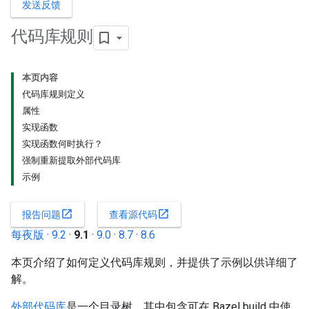
发送反馈
代码库规则
本页内容
代码库规则定义
属性
实现函数
实现函数何时执行？
强制重新提取外部代码库
示例
open_in_new
open_in_new
报告问题
查看源代码
每夜版
·
9.2
·
9.1
·
9.0
·
8.7
·
8.6
本页介绍了如何定义代码库规则，并提供了示例以供详细了
解。
外部代码库
是一个目录树，其中包含可在 Bazel build 中使