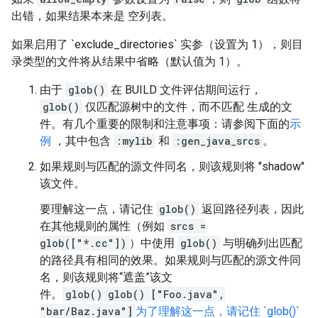
出错，如果结果本来是 空列表。
如果启用了 `exclude_directories` 实参（设置为 1），则目
录类型的文件将从结果中省略（默认值为 1）。
由于
glob()
在 BUILD 文件评估期间运行，
glob()
仅匹配源树中的文件，而不匹配 生成的文
件。有几个重要的限制和注意事项：请参阅下面的
示
例
，其中包含
:mylib
和
:gen_java_srcs
。
如果规则与匹配的源文件同名，则该规则将 "shadow"
该文件。
要理解这一点，请记住
glob()
返回路径列表，因此
在其他规则的属性（例如
srcs =
glob(["*.cc"])
）中使用
glob()
与明确列出匹配
的路径具有相同的效果。如果规则与匹配的源文件同
名，则该规则将“遮盖”该文
件。
glob()
glob()
["Foo.java",
"bar/Baz.java"]
为了理解这一点，请记住 `glob()`