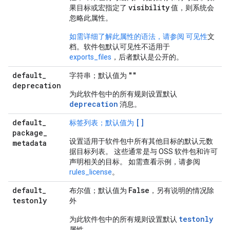
visibility
果目标或宏指定了
值，则系统会
忽略此属性。
如需详细了解此属性的语法，请参阅 可见性
文
档。软件包默认可见性不适用于
exports_files
，后者默认是公开的。
default
_
""
字符串；默认值为
deprecation
为此软件包中的所有规则设置默认
deprecation
消息。
default
_
[]
标签列表；默认值为
package
_
设置适用于软件包中所有其他目标的默认元数
metadata
据目标列表。 这些通常是与 OSS 软件包和许可
声明相关的目标。 如需查看示例，请参阅
rules_license
。
default
_
False
布尔值；默认值为
，另有说明的情况除
testonly
外
testonly
为此软件包中的所有规则设置默认
属性。