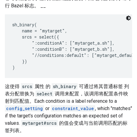
行 Bazel 标志。 __
sh_binary(

    name = "mytarget",

    srcs = select({

        ":conditionA": ["mytarget_a.sh"],

        ":conditionB": ["mytarget_b.sh"],

        "//conditions:default": ["mytarget_default.
    })

这使得
srcs
属性 的
sh_binary
可通过将其普通标签 列
表分配替换为
select
调用来配置，该调用将配置条件映
射到匹配值。Each condition is a label reference to a
config_setting
or
constraint_value
, which "matches"
if the target's configuration matches an expected set of
values.
mytarget#srcs
的值会变成与当前调用匹配的标
签列表。