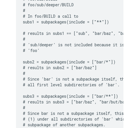
# foo/sub/deeper/BUILD

#

# In foo/BUILD a call to

subs1 = subpackages(include = ["**"])

# results in subs1 == ["sub", "bar/baz", "bar/
#

# 'sub/deeper' is not included because it is a
# 'foo'

subs2 = subpackages(include = ["bar/*"])

# results in subs2 = ["bar/baz"]

#

# Since 'bar' is not a subpackage itself, this
# all first level subdirectories of 'bar'.

subs3 = subpackages(include = ["bar/**"])

# results in subs3 = ["bar/baz", "bar/but/bad"
#

# Since bar is not a subpackage itself, this l
# (1) under all subdirectories of 'bar' which 
# subpackage of another subpackages.
