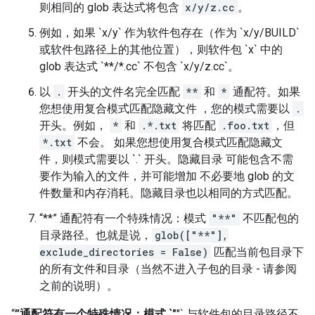
则相同的 glob 表达式将包含
x/y/z.cc
。
例如，如果 `x/y` 作为软件包存在（作为 `x/y/BUILD`
或软件包路径上的其他位置），则软件包 `x` 中的
glob 表达式 `**/*.cc` 不包含 `x/y/z.cc`。
以
.
开头的文件名完全匹配
**
和
*
通配符。如果
您想使用复合模式匹配隐藏文件 ，您的模式需要以
.
开头。例如，
*
和
.*.txt
将匹配
.foo.txt
，但
*.txt
不会。 如果您想使用复合模式匹配隐藏文
件，则模式需要以 `.` 开头。隐藏目录 可能包含不需
要作为输入的文件，并可能增加 不必要地 glob 的文
件数量和内存消耗。隐藏目录也以相同的方式匹配。
“**” 通配符有一个特殊情况：模式
"**"
不匹配包的
目录路径。也就是说，
glob(["**"],
exclude_directories = False)
匹配当前包目录下
的所有文件和目录（当然不进入子包的目录 - 请参阅
之前的说明）。
“
”通配符有一个特殊情况：模式 `"
"` 与软件包的目录路径不