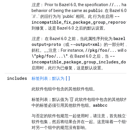
//...
注意
： Prior to Bazel 6.0, the specification
had a
public
behavior of being the same as
. 在 Bazel 6
--
`//...` 的旧行为与 `public` 相同。此 行为在启用
incompatible_fix_package_group_reporoot_
到修复，这是 Bazel 6.0 之后的默认设置。
bazel q
注意
： 在 Bazel 6.0 之前，当此属性序列化为
output=proto
--output=xml
（或
）的一部分时，
//pkg/foo/...
斜杠。__注意：For instance,
will ou
\"pkg/foo/...\"
--
. 在 Bazel 6.0 之后，当
incompatible_package_group_includes_doub
启用时，此行为已修复，这是默认设置。
includes
[]
标签列表；默认为
此软件包组中包含的其他软件包组。
标签列表；默认值为 `[]` 此软件包组中包含的其他软件
a
a
b
b
c
c
中的标签必须引用其他软件包组。
与否定的软件包规范一起使用时，请注意，首先独立计
软件包集，然后将结果合并在一起。这意味着一个组中
对另一个组中的规范没有影响。