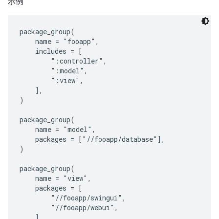
示例
package_group(

    name = "fooapp",

    includes = [

        ":controller",

        ":model",

        ":view",

    ],

)

package_group(

    name = "model",

    packages = ["//fooapp/database"],

)

package_group(

    name = "view",

    packages = [

        "//fooapp/swingui",

        "//fooapp/webui",

    ],
