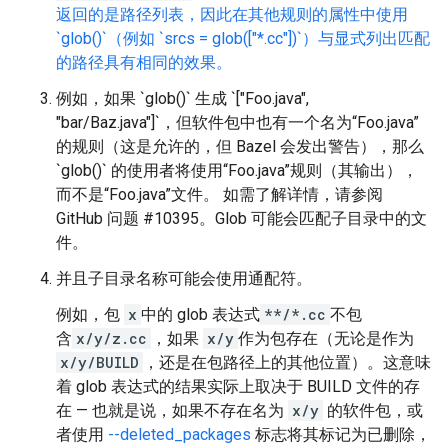
返回的是路径列表，因此在其他规则的属性中使用
`glob()`（例如 `srcs = glob(["*.cc"])`）与显式列出匹配
的路径具有相同的效果。
例如，如果 `glob()` 生成 `["Foo.java",
"bar/Baz.java"]`，但软件包中也有一个名为“Foo.java”
的规则（这是允许的，但 Bazel 会发出警告），那么
`glob()` 的使用者将使用“Foo.java”规则（其输出），
而不是“Foo.java”文件。 如需了解详情，请参阅
GitHub 问题 #10395。Glob 可能会匹配子目录中的文
件。
并且子目录名称可能会使用通配符。
例如，包
x
中的 glob 表达式
**/*.cc
不包
含
x/y/z.cc
，如果
x/y
作为包存在（无论是作为
x/y/BUILD
，还是在包路径上的其他位置）。这意味
着 glob 表达式的结果实际上取决于 BUILD 文件的存
在 — 也就是说，如果不存在名为
x/y
的软件包，或
者使用
--deleted_packages
标志将其标记为已删除，