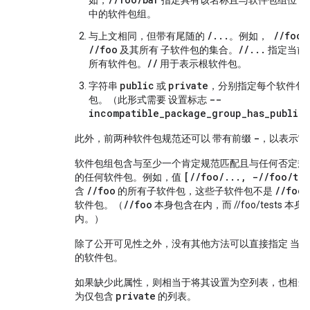
如，
指定具有该名称且与软件包组位于
中的软件包组。
/...
//foo/
与上文相同，但带有尾随的
。例如，
//foo
//...
及其所有 子软件包的集合。
指定当前
//
所有软件包。
用于表示根软件包。
public
private
字符串
或
，分别指定每个软件包
--
包。（此形式需要 设置标志
incompatible_package_group_has_public_
-
此外，前两种软件包规范还可以 带有前缀
，以表示它
软件包组包含与至少一个肯定规范匹配且与任何否定规
[//foo/..., -//foo/tes
的任何软件包。例如，值
//foo
//foo/
含
的所有子软件包，这些子软件包不是
//foo
软件包。（
本身包含在内，而 //foo/tests 本
内。）
除了公开可见性之外，没有其他方法可以直接指定 当
的软件包。
如果缺少此属性，则相当于将其设置为空列表，也相当
private
为仅包含
的列表。