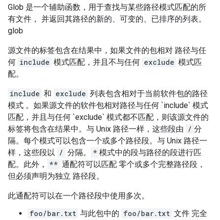
Glob 是一个辅助函数，用于查找与某些路径模式匹配的所
有文件， 并返回其路径的新的、可变的、已排序的列表。
glob
源文件的标签包含在结果中，如果文件的包相对 路径与任
何
include
模式匹配，并且不与任何
exclude
模式匹
配。
include
和
exclude
列表包含相对于当前软件包的路径
模式 。如果源文件的软件包相对路径与任何 `include` 模式
匹配，并且与任何 `exclude` 模式都不匹配，则该源文件的
标签将包含在结果中。与 Unix 路径一样，这些段由
/
分
隔。每个模式可以包含一个或多个路径段。与 Unix 路径一
样，这些段以
/
分隔。
*
模式中的段与路径的段进行匹
配。此外，
**
通配符可以匹配 零个或多个完整路径段，
但必须声明为独立 路径段。
此通配符可以在一个路径段中使用多次。
foo/bar.txt
与此包中的
foo/bar.txt
文件 完全