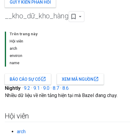
GỬI Ý KIẾN PHẢN HỒI
_
_
kho
_
dữ
_
kho
_
hàng
Trên trang này
Hội viên
arch
environ
name
open_in_new
open_in_new
BÁO CÁO SỰ CỐ
XEM MÃ NGUỒN
Nightly
·
9.2
·
9.1
·
9.0
·
8.7
·
8.6
Nhiều dữ liệu về nền tảng hiện tại mà Bazel đang chạy.
Hội viên
arch