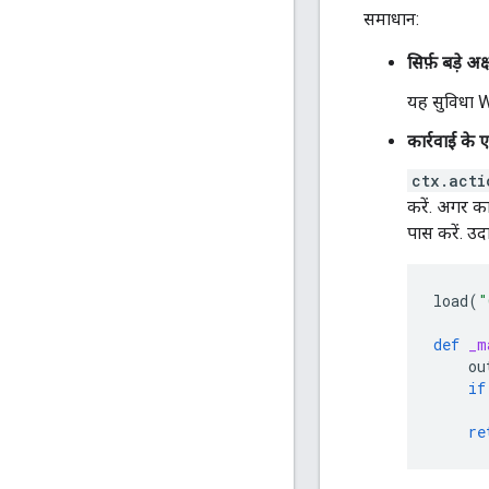
समाधान:
सिर्फ़ बड़े अ
यह सुविधा 
कार्रवाई के 
ctx.acti
करें. अगर का
पास करें. उ
load
(
"
def
_m
ou
if
re