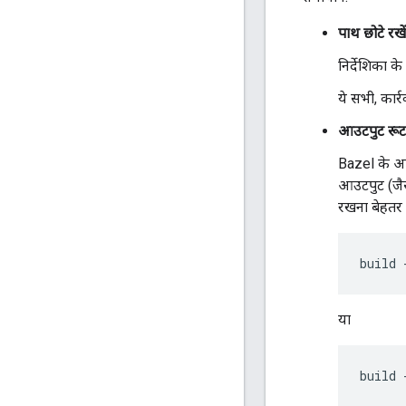
पाथ छोटे रखें
निर्देशिका के 
ये सभी, कार्
आउटपुट रूट क
Bazel के आ
आउटपुट (जै
रखना बेहतर ह
या