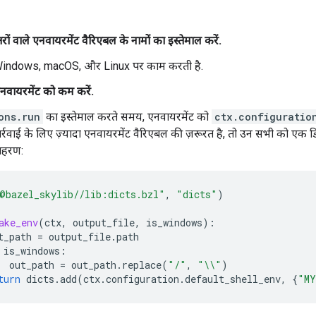
क्षरों वाले एनवायरमेंट वैरिएबल के नामों का इस्तेमाल करें.
Windows, macOS, और Linux पर काम करती है.
एनवायरमेंट को कम करें.
ons.run
का इस्तेमाल करते समय, एनवायरमेंट को
ctx.configuratio
र्रवाई के लिए ज़्यादा एनवायरमेंट वैरिएबल की ज़रूरत है, तो उन सभी को एक डिक्
दाहरण:
@bazel_skylib//lib:dicts.bzl"
,
"dicts"
)
ake_env
(
ctx
,
output_file
,
is_windows
):
t_path
=
output_file
.
path
is_windows
:
out_path
=
out_path
.
replace
(
"/"
,
"
\\
"
)
turn
dicts
.
add
(
ctx
.
configuration
.
default_shell_env
,
{
"MY