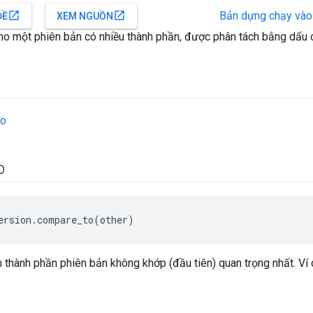
Bản dựng chạy và
open_in_new
open_in_new
ĐỀ
XEM NGUỒN
 cho một phiên bản có nhiều thành phần, được phân tách bằng dấu 
to
o
ersion.compare_to(other)
 thành phần phiên bản không khớp (đầu tiên) quan trọng nhất. Ví d