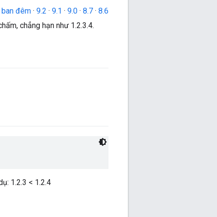
o ban đêm
·
9.2
·
9.1
·
9.0
·
8.7
·
8.6
chấm, chẳng hạn như 1.2.3.4.
ụ: 1.2.3 < 1.2.4