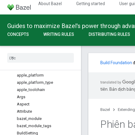
About Bazel
Getting started
User gu
Build API
Overview
Guides to maximize Bazel's power through adv
Global functions
Configuration Fragments
CONCEPTS
WRITING RULES
DISTRIBUTING RULES
Providers
Built-in Types
Overview
Action
Build Foundation
đ
actions
apple
_
platform
apple
_
platform
_
type
tiên. Bản dịch bằng
apple
_
toolchain
Args
Aspect
Bazel
Extending
Attribute
bazel
_
module
Phiên 
bazel
_
module
_
tags
Build
Setting