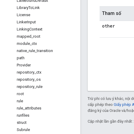
Late
Bound
Default
Library
To
Link
Tham số
License
Linker
Input
other
Linking
Context
mapped
_
root
module
_
ctx
native
_
rule
_
transition
path
Provider
repository
_
ctx
repository
_
os
repository
_
rule
root
Trừ phi có lưu ý khác, nội
rule
cấp phép theo
Giấy phép 
rule
_
attributes
đăng ký của Oracle và/hoặc 
runfiles
Cập nhật lần gần đây nhất:
struct
Subrule