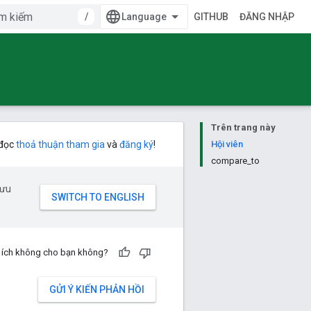
/
GITHUB
ĐĂNG NHẬP
Trên trang này
 đọc
thoả thuận tham gia
và
đăng ký
!
Hội viên
compare_to
 ưu
u ích không cho bạn không?
GỬI Ý KIẾN PHẢN HỒI