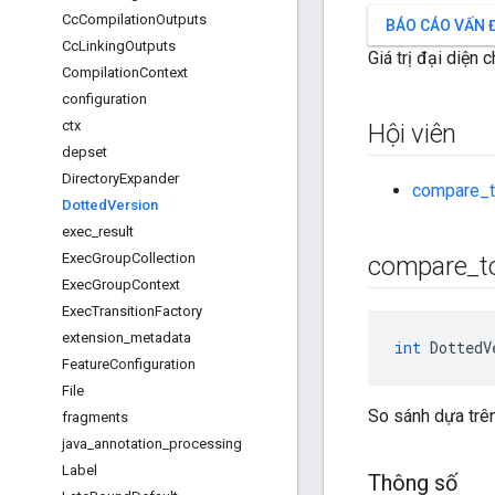
Cc
Compilation
Outputs
BÁO CÁO VẤN 
Cc
Linking
Outputs
Giá trị đại diện
Compilation
Context
configuration
ctx
Hội viên
depset
Directory
Expander
compare_
Dotted
Version
exec
_
result
Exec
Group
Collection
compare
_
t
Exec
Group
Context
Exec
Transition
Factory
extension
_
metadata
int
 DottedV
Feature
Configuration
File
So sánh dựa trên
fragments
java
_
annotation
_
processing
Label
Thông số