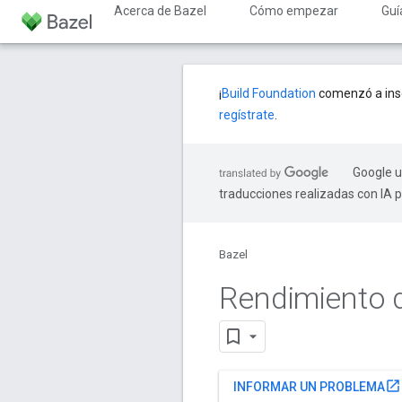
Acerca de Bazel
Cómo empezar
Guí
¡
Build Foundation
comenzó a insc
regístrate
.
Google u
traducciones realizadas con IA 
Bazel
Rendimiento d
open_in_new
INFORMAR UN PROBLEMA