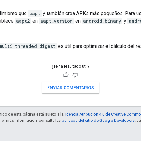
dimiento que
aapt
y también crea APKs más pequeños. Para u
ablece
aapt2
en
aapt_version
en
android_binary
y
andr
multi_threaded_digest
es útil para optimizar el cálculo del 
¿Te ha resultado útil?
ENVIAR COMENTARIOS
enido de esta página está sujeto a la
licencia Atribución 4.0 de Creative Comm
ener más información, consulta las
políticas del sitio de Google Developers
. J