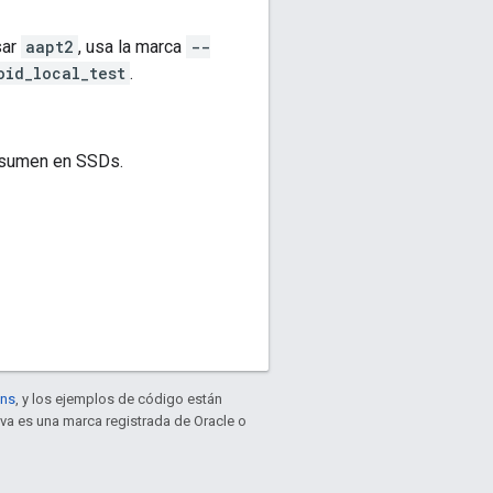
sar
aapt2
, usa la marca
--
oid_local_test
.
resumen en SSDs.
ons
, y los ejemplos de código están
ava es una marca registrada de Oracle o