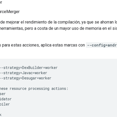
r
urceMerger
ede mejorar el rendimiento de la compilación, ya que se ahorran 
 herramientas, pero a costa de un mayor uso de memoria en el s
es para estas acciones, aplica estas marcas con
--config=andr
--strategy=DexBuilder=worker

--strategy=Javac=worker

--strategy=Desugar=worker
