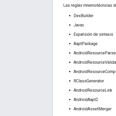
Las reglas mnemotécnicas de
DexBuilder
Javac
Expansión de sintaxis
AaptPackage
AndroidResourceParse
AndroidResourceValida
AndroidResourceCompi
RClassGenerator
AndroidResourceLink
AndroidAapt2
AndroidAssetMerger