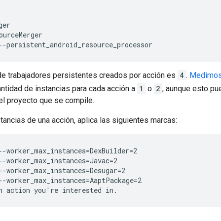
ourceMerger

de trabajadores persistentes creados por acción es
4
.
Medimos 
antidad de instancias para cada acción a
1
o
2
, aunque esto pu
 el proyecto que se compile.
stancias de una acción, aplica las siguientes marcas:
--worker_max_instances=DexBuilder=2

--worker_max_instances=Javac=2

--worker_max_instances=Desugar=2
