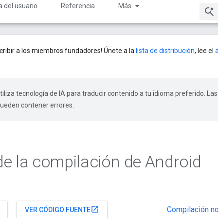
a del usuario
Referencia
Más
ribir a los miembros fundadores! Únete a la
lista de distribución
, lee el
tiliza tecnología de IA para traducir contenido a tu idioma preferido. Las
pueden contener errores.
e la compilación de Android
Compilación no
open_in_new
VER CÓDIGO FUENTE