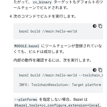
たがって、
cc_binary
ターゲットもデフォルトのツ
ールチェーンでビルドされます。
次のコマンドでビルドを実行します。
bazel
build
MODULE.bazel
にツールチェーンが登録されていな
くても、ビルドは成功します。
内部の動作を確認するには、次を実行します。
bazel
build
//main:hello-world
--toolchain_re
INFO:
ToolchainResolution:
Target
platform
@@
--platforms
を指定しない場合、Bazel は
@bazel_tools+cc_configure_extension+local_