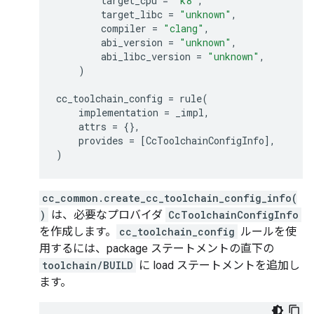
target_cpu
=
"k8"
,
target_libc
=
"unknown"
,
compiler
=
"clang"
,
abi_version
=
"unknown"
,
abi_libc_version
=
"unknown"
,
)
cc_toolchain_config
=
rule
(
implementation
=
_impl
,
attrs
=
{},
provides
=
[
CcToolchainConfigInfo
],
)
cc_common.create_cc_toolchain_config_info(
)
は、必要なプロバイダ
CcToolchainConfigInfo
を作成します。
cc_toolchain_config
ルールを使
用するには、package ステートメントの直下の
toolchain/BUILD
に load ステートメントを追加し
ます。