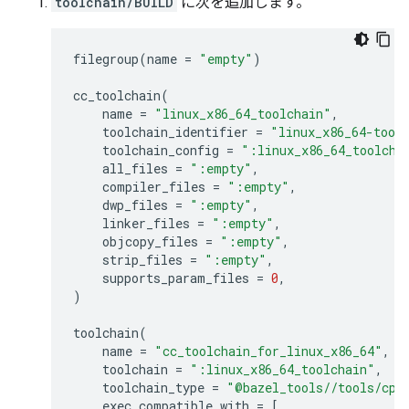
toolchain/BUILD
に次を追加します。
filegroup
(
name
=
"empty"
)
cc_toolchain
(
name
=
"linux_x86_64_toolchain"
,
toolchain_identifier
=
"linux_x86_64-tool
toolchain_config
=
":linux_x86_64_toolcha
all_files
=
":empty"
,
compiler_files
=
":empty"
,
dwp_files
=
":empty"
,
linker_files
=
":empty"
,
objcopy_files
=
":empty"
,
strip_files
=
":empty"
,
supports_param_files
=
0
,
)
toolchain
(
name
=
"cc_toolchain_for_linux_x86_64"
,
toolchain
=
":linux_x86_64_toolchain"
,
toolchain_type
=
"@bazel_tools//tools/cpp
exec_compatible_with
=
[