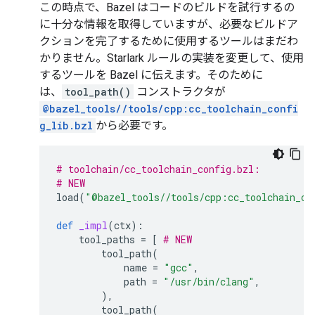
この時点で、Bazel はコードのビルドを試行するの
に十分な情報を取得していますが、必要なビルドア
クションを完了するために使用するツールはまだわ
かりません。Starlark ルールの実装を変更して、使用
するツールを Bazel に伝えます。そのために
は、
tool_path()
コンストラクタが
@bazel_tools//tools/cpp:cc_toolchain_confi
g_lib.bzl
から必要です。
# toolchain/cc_toolchain_config.bzl:
# NEW
load
(
"@bazel_tools//tools/cpp:cc_toolchain_co
def
_impl
(
ctx
):
tool_paths
=
[
# NEW
tool_path
(
name
=
"gcc"
,
path
=
"/usr/bin/clang"
,
),
tool_path
(