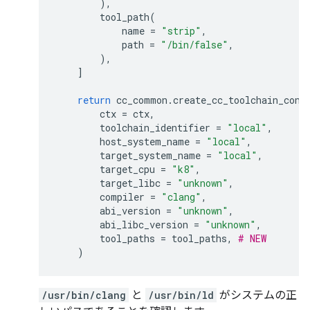
),
tool_path
(
name
=
"strip"
,
path
=
"/bin/false"
,
),
]
return
cc_common
.
create_cc_toolchain_conf
ctx
=
ctx
,
toolchain_identifier
=
"local"
,
host_system_name
=
"local"
,
target_system_name
=
"local"
,
target_cpu
=
"k8"
,
target_libc
=
"unknown"
,
compiler
=
"clang"
,
abi_version
=
"unknown"
,
abi_libc_version
=
"unknown"
,
tool_paths
=
tool_paths
,
# NEW
)
/usr/bin/clang
と
/usr/bin/ld
がシステムの正