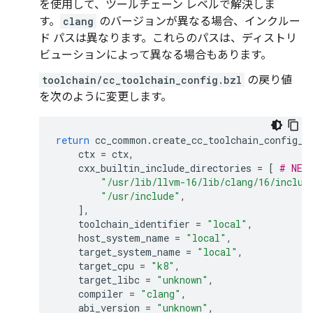
を使用して、ツールチェーン レベルで解決しま
す。
clang
のバージョンが異なる場合、インクルー
ド パスは異なります。これらのパスは、ディストリ
ビューションによって異なる場合もあります。
toolchain/cc_toolchain_config.bzl
の戻り値
を次のように変更します。
return
cc_common
.
create_cc_toolchain_config_i
ctx
=
ctx
,
cxx_builtin_include_directories
=
[
# NEW
"/usr/lib/llvm-16/lib/clang/16/includ
"/usr/include"
,
],
toolchain_identifier
=
"local"
,
host_system_name
=
"local"
,
target_system_name
=
"local"
,
target_cpu
=
"k8"
,
target_libc
=
"unknown"
,
compiler
=
"clang"
,
abi_version
=
"unknown"
,