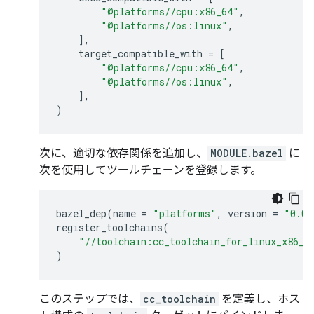
"@platforms//cpu:x86_64"
,
"@platforms//os:linux"
,
],
target_compatible_with
=
[
"@platforms//cpu:x86_64"
,
"@platforms//os:linux"
,
],
)
次に、適切な依存関係を追加し、
MODULE.bazel
に
次を使用してツールチェーンを登録します。
bazel_dep
(
name
=
"platforms"
,
version
=
"0.0.
register_toolchains
(
"//toolchain:cc_toolchain_for_linux_x86_6
)
このステップでは、
cc_toolchain
を定義し、ホス