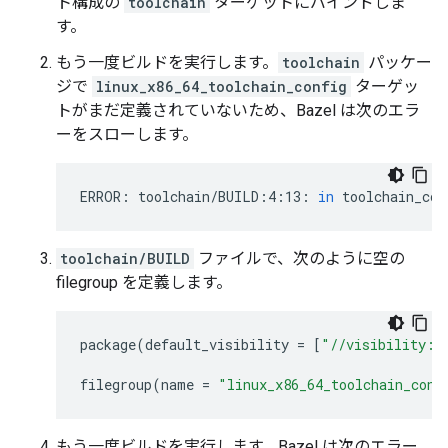
ト構成の
toolchain
ターゲットにバインドしま
す。
もう一度ビルドを実行します。
toolchain
パッケー
ジで
linux_x86_64_toolchain_config
ターゲッ
トがまだ定義されていないため、Bazel は次のエラ
ーをスローします。
ERROR:
toolchain/BUILD:4:13:
in
toolchain_con
toolchain/BUILD
ファイルで、次のように空の
filegroup を定義します。
package
(
default_visibility
=
[
"//visibility:p
filegroup
(
name
=
"linux_x86_64_toolchain_conf
もう一度ビルドを実行します。Bazel は次のエラー