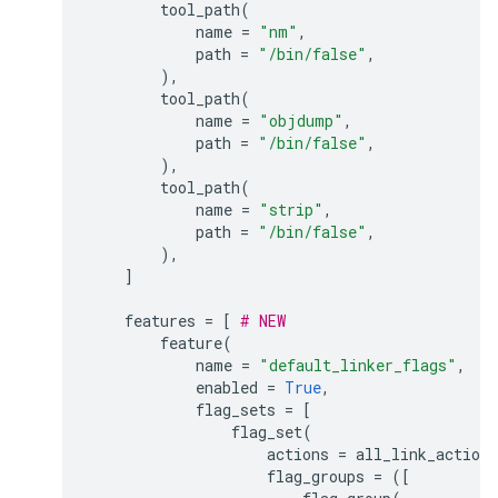
tool_path
(
name
=
"nm"
,
path
=
"/bin/false"
,
),
tool_path
(
name
=
"objdump"
,
path
=
"/bin/false"
,
),
tool_path
(
name
=
"strip"
,
path
=
"/bin/false"
,
),
]
features
=
[
# NEW
feature
(
name
=
"default_linker_flags"
,
enabled
=
True
,
flag_sets
=
[
flag_set
(
actions
=
all_link_actions
flag_groups
=
([