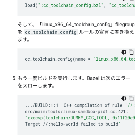
load
(
":cc_toolchain_config.bzl"
,
"cc_toolchai
そして、「linux_x86_64_toolchain_config」filegroup
を
cc_toolchain_config
ルールの宣言に置き換え
ます。
cc_toolchain_config
(
name
=
"linux_x86_64_tool
もう一度ビルドを実行します。Bazel は次のエラー
をスローします。
.../BUILD:1:1:
C++
compilation
of
rule
'//:h
"execvp(toolchain/DUMMY_GCC_TOOL, 0x11f20e0)
Target
//:hello-world
failed
to
build
`