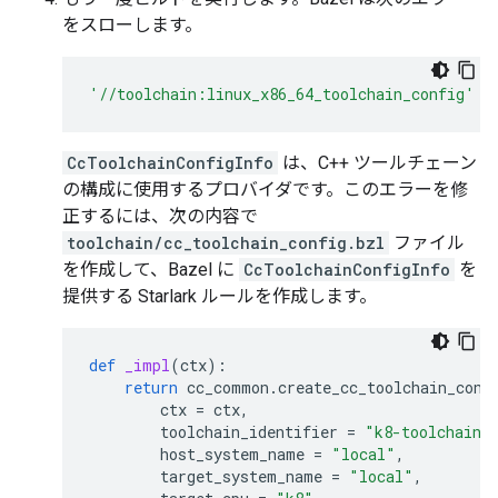
をスローします。
'//toolchain:linux_x86_64_toolchain_config'
d
CcToolchainConfigInfo
は、C++ ツールチェーン
の構成に使用するプロバイダです。このエラーを修
正するには、次の内容で
toolchain/cc_toolchain_config.bzl
ファイル
を作成して、Bazel に
CcToolchainConfigInfo
を
提供する Starlark ルールを作成します。
def
_impl
(
ctx
):
return
cc_common
.
create_cc_toolchain_conf
ctx
=
ctx
,
toolchain_identifier
=
"k8-toolchain"
host_system_name
=
"local"
,
target_system_name
=
"local"
,