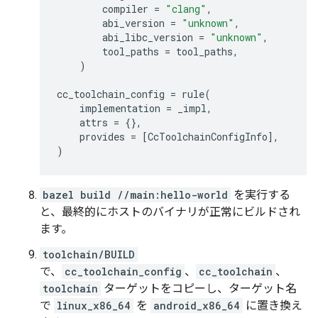
compiler
=
"clang"
,
abi_version
=
"unknown"
,
abi_libc_version
=
"unknown"
,
tool_paths
=
tool_paths
,
)
cc_toolchain_config
=
rule
(
implementation
=
_impl
,
attrs
=
{},
provides
=
[
CcToolchainConfigInfo
],
)
bazel build //main:hello-world
を実行する
と、最終的にホストのバイナリが正常にビルドされ
ます。
toolchain/BUILD
で、
cc_toolchain_config
、
cc_toolchain
、
toolchain
ターゲットをコピーし、ターゲット名
で
linux_x86_64
を
android_x86_64
に置き換え