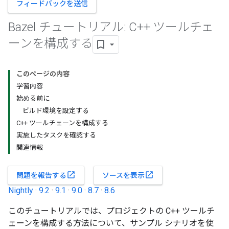
フィードバックを送信
Bazel チュートリアル: C++ ツールチェ
ーンを構成する
このページの内容
学習内容
始める前に
ビルド環境を設定する
C++ ツールチェーンを構成する
実施したタスクを確認する
関連情報
open_in_new
open_in_new
問題を報告する
ソースを表示
Nightly
·
9.2
·
9.1
·
9.0
·
8.7
·
8.6
このチュートリアルでは、プロジェクトの C++ ツールチ
ェーンを構成する方法について、サンプル シナリオを使