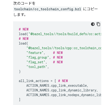
次のコードを
toolchain/cc_toolchain_config.bzl
にコピー
します。
# NEW
load
(
"@bazel_tools//tools/build_defs/cc:actio
# NEW
load
(
"@bazel_tools//tools/cpp:cc_toolchain_con
"feature"
,
# NEW
"flag_group"
,
# NEW
"flag_set"
,
# NEW
"tool_path"
,
)
all_link_actions
=
[
# NEW
ACTION_NAMES
.
cpp_link_executable
,
ACTION_NAMES
.
cpp_link_dynamic_library
,
ACTION_NAMES
.
cpp_link_nodeps_dynamic_libr
]