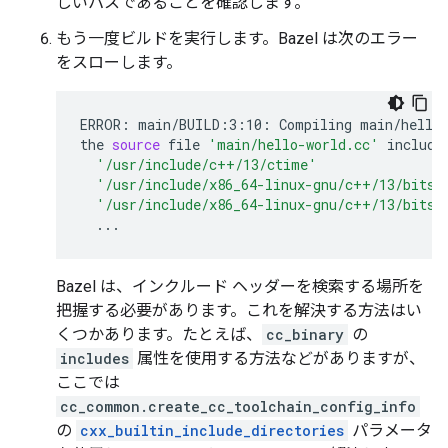
しいパスであることを確認します。
もう一度ビルドを実行します。Bazel は次のエラー
をスローします。
ERROR:
main/BUILD:3:10:
Compiling
main/hello
the
source
file
'main/hello-world.cc'
include
'/usr/include/c++/13/ctime'
'/usr/include/x86_64-linux-gnu/c++/13/bits/
'/usr/include/x86_64-linux-gnu/c++/13/bits/
Bazel は、インクルード ヘッダーを検索する場所を
把握する必要があります。これを解決する方法はい
くつかあります。たとえば、
cc_binary
の
includes
属性を使用する方法などがありますが、
ここでは
cc_common.create_cc_toolchain_config_info
の
cxx_builtin_include_directories
パラメータ