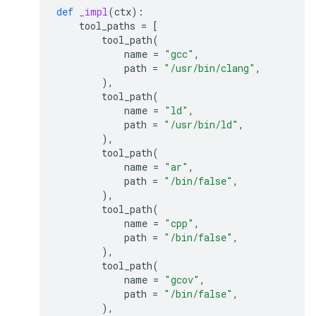
def
_impl
(
ctx
):
tool_paths
=
[
tool_path
(
name
=
"gcc"
,
path
=
"/usr/bin/clang"
,
),
tool_path
(
name
=
"ld"
,
path
=
"/usr/bin/ld"
,
),
tool_path
(
name
=
"ar"
,
path
=
"/bin/false"
,
),
tool_path
(
name
=
"cpp"
,
path
=
"/bin/false"
,
),
tool_path
(
name
=
"gcov"
,
path
=
"/bin/false"
,
),