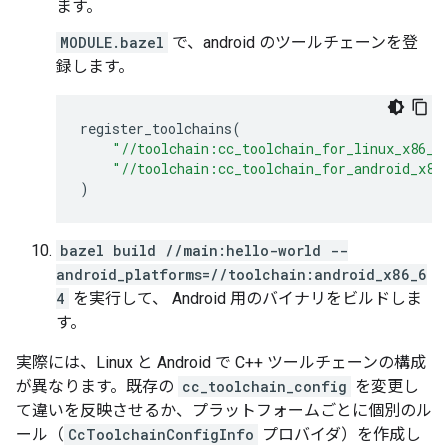
ます。
MODULE.bazel
で、android のツールチェーンを登
録します。
register_toolchains
(
"//toolchain:cc_toolchain_for_linux_x86_6
"//toolchain:cc_toolchain_for_android_x86
)
bazel build //main:hello-world --
android_platforms=//toolchain:android_x86_6
4
を実行して、 Android 用のバイナリをビルドしま
す。
実際には、Linux と Android で C++ ツールチェーンの構成
が異なります。既存の
cc_toolchain_config
を変更し
て違いを反映させるか、プラットフォームごとに個別のル
ール（
CcToolchainConfigInfo
プロバイダ）を作成し