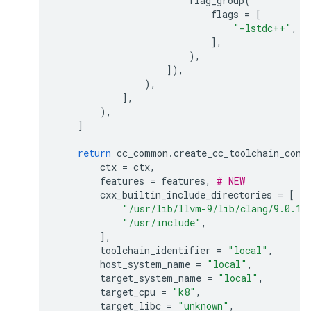
flag_group
(
flags
=
[
"-lstdc++"
,
],
),
]),
),
],
),
]
return
cc_common
.
create_cc_toolchain_conf
ctx
=
ctx
,
features
=
features
,
# NEW
cxx_builtin_include_directories
=
[
"/usr/lib/llvm-9/lib/clang/9.0.1/
"/usr/include"
,
],
toolchain_identifier
=
"local"
,
host_system_name
=
"local"
,
target_system_name
=
"local"
,
target_cpu
=
"k8"
,
target_libc
=
"unknown"
,