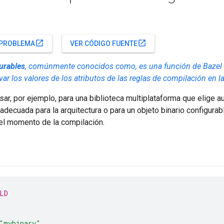
open_in_new
open_in_new
 PROBLEMA
VER CÓDIGO FUENTE
urables
, comúnmente conocidos como, es una función de Bazel q
ivar los valores de los atributos de las reglas de compilación en 
ar, por ejemplo, para una biblioteca multiplataforma que elige 
decuada para la arquitectura o para un objeto binario configura
 el momento de la compilación.
LD
"mybinary"
,