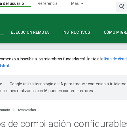
a del usuario
Referencia
Más
EJECUCIÓN REMOTA
INSTRUCTIVOS
CÓMO MIGR
omenzó a inscribir a los miembros fundadores! Únete a la
lista de dist
ístrate
.
Google utiliza tecnología de IA para traducir contenido a tu idioma
ducciones realizadas con IA pueden contener errores.
usuario
Avanzadas
os de compilación configurable