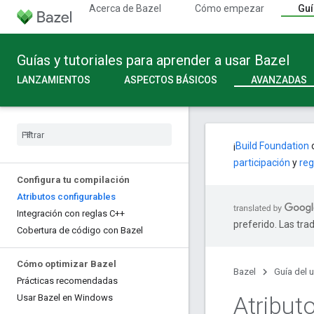
Acerca de Bazel
Cómo empezar
Guí
Guías y tutoriales para aprender a usar Bazel
LANZAMIENTOS
ASPECTOS BÁSICOS
AVANZADAS
¡
Build Foundation
c
participación
y
reg
Configura tu compilación
Atributos configurables
Integración con reglas C++
preferido. Las tra
Cobertura de código con Bazel
Cómo optimizar Bazel
Bazel
Guía del 
Prácticas recomendadas
Atribut
Usar Bazel en Windows