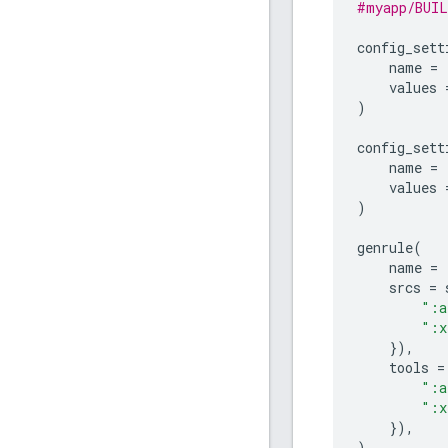
#myapp/BUIL
config_sett
name
=
values
)
config_sett
name
=
values
)
genrule
(
name
=
srcs
=
":a
":x
}),
tools
=
":a
":x
}),
)