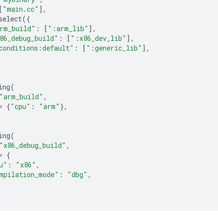
[
"main.cc"
],
select
({
rm_build"
:
[
":arm_lib"
],
86_debug_build"
:
[
":x86_dev_lib"
],
conditions:default"
:
[
":generic_lib"
],
ing
(
"arm_build"
,
=
{
"cpu"
:
"arm"
},
ing
(
"x86_debug_build"
,
=
{
u"
:
"x86"
,
mpilation_mode"
:
"dbg"
,