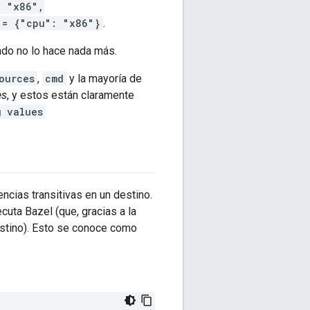
: "x86",
 = {"cpu": "x86"}
.
do no lo hace nada más.
ources
,
cmd
y la mayoría de
es
, y estos están claramente
g
values
cias transitivas en un destino.
cuta Bazel (que, gracias a la
estino). Esto se conoce como