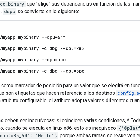
cc_binary
que "elige" sus dependencias en función de las mar
e,
deps
se convierte en lo siguiente:
/
myapp:mybinary --cpu=arm
/
myapp:mybinary -c dbg --cpu=x86
/
myapp:mybinary --cpu=ppc
/
myapp:mybinary -c dbg --cpu=ppc
 como marcador de posición para un valor que se elegirá en fun
que son etiquetas que hacen referencia a los destinos
config_s
 atributo configurable, el atributo adopta valores diferentes cu
s deben ser inequívocas: si coinciden varias condiciones, * To
lo, cuando se ejecuta en linux x86, esto es inequívoco
{"@plat
cpu:x86_64": "Hello"}
porque ambas ramas se resuelven en 