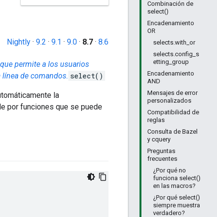
Combinación de
select()
Encadenamiento
OR
Nightly
·
9.2
·
9.1
·
9.0
·
8.7
·
8.6
selects.with_or
selects.config_s
etting_group
ue permite a los usuarios
Encadenamiento
la línea de comandos.
select()
AND
Mensajes de error
automáticamente la
personalizados
ble por funciones que se puede
Compatibilidad de
reglas
Consulta de Bazel
y cquery
Preguntas
frecuentes
¿Por qué no
funciona select()
en las macros?
¿Por qué select()
siempre muestra
verdadero?