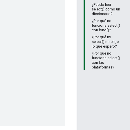
¿Puedo leer
select() como un
diccionario?
¿Por qué no
funciona select()
con bind()?
¿Por qué mi
select() no elige
lo que espero?
¿Por qué no
funciona select()
con las
plataformas?