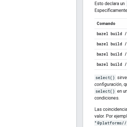
Esto declara un
Específicament
Comando
bazel build
/
bazel build
/
bazel build
/
bazel build
/
select()
sirve
configuración
, 
select()
en un
condiciones.
Las coincidencia
valor. Por ejemp
"@platforms//