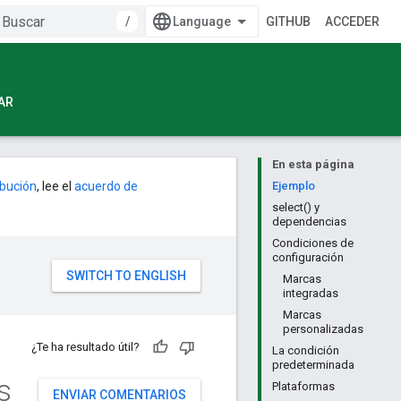
/
GITHUB
ACCEDER
AR
En esta página
ribución
, lee el
acuerdo de
Ejemplo
select() y
dependencias
Condiciones de
configuración
Marcas
integradas
Marcas
personalizadas
¿Te ha resultado útil?
La condición
predeterminada
s
Plataformas
ENVIAR COMENTARIOS