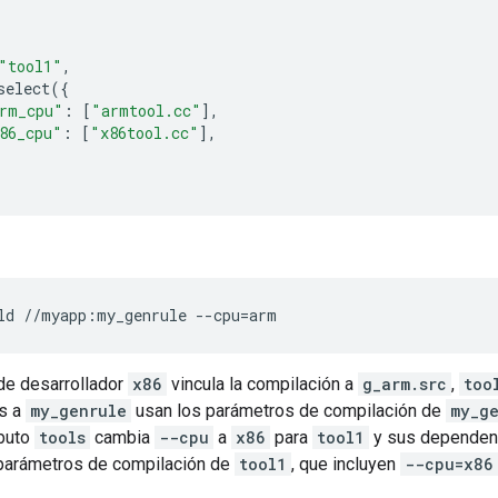
"tool1"
,
select
({
rm_cpu"
:
[
"armtool.cc"
],
86_cpu"
:
[
"x86tool.cc"
],
ld
//myapp:my_genrule
--cpu
=
de desarrollador
x86
vincula la compilación a
g_arm.src
,
too
s a
my_genrule
usan los parámetros de compilación de
my_g
ibuto
tools
cambia
--cpu
a
x86
para
tool1
y sus dependenci
parámetros de compilación de
tool1
, que incluyen
--cpu=x86