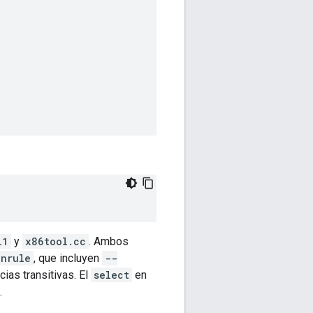
l1
y
x86tool.cc
. Ambos
enrule
, que incluyen
--
as transitivas. El
select
en
.