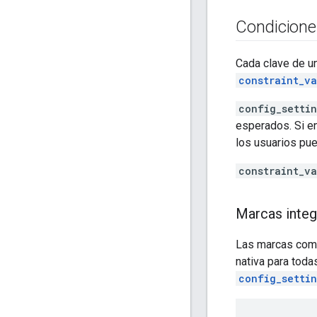
Condicione
Cada clave de un
constraint_v
config_setti
esperados. Si en
los usuarios pue
constraint_v
Marcas inte
Las marcas co
nativa para toda
config_setti