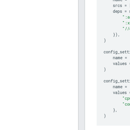
srcs
=
deps
=
":a
":x
"//
}),
)
config_sett
name
=
values
)
config_sett
name
=
values
"cp
"co
},
)