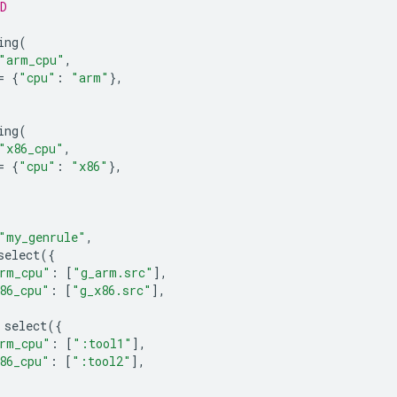
D
ing
(
"arm_cpu"
,
=
{
"cpu"
:
"arm"
},
ing
(
"x86_cpu"
,
=
{
"cpu"
:
"x86"
},
"my_genrule"
,
select
({
rm_cpu"
:
[
"g_arm.src"
],
86_cpu"
:
[
"g_x86.src"
],
select
({
rm_cpu"
:
[
":tool1"
],
86_cpu"
:
[
":tool2"
],