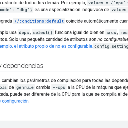
o estricto de todos los demás. Por ejemplo,
values = {"cpu"
mode": "dbg"}
es una especialización inequívoca de
values
tegrada
//conditions:default
coincide automáticamente cuan
emplo usa
deps
,
select()
funciona igual de bien en
srcs
,
res
utos. Solo una pequeña cantidad de atributos son
no configurabl
emplo, el atributo propio de no es configurable.
config_settin
 dependencias
s cambian los parámetros de compilación para todas las dependen
ols
de
genrule
cambia
--cpu
a la CPU de la máquina que eje
ada, puede ser diferente de la CPU para la que se compila el d
e configuración
.