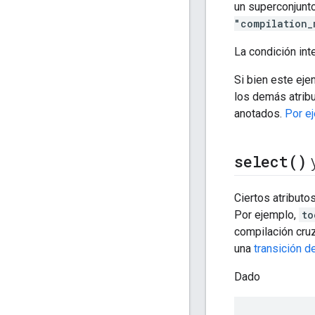
un superconjunt
"compilation_
La condición in
Si bien este ej
los demás atrib
anotados.
Por ej
select(
)
y
Ciertos atributo
Por ejemplo,
to
compilación cruz
una
transición d
Dado