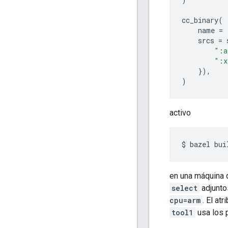
cc_binary
(
name
=
srcs
=
":a
":x
}),
)
activo
$
bazel
bui
en una máquina 
select
adjunto
cpu=arm
. El atr
tool1
usa los 