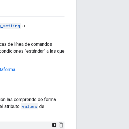
g_setting
o
rcas de línea de comandos
condiciones "estándar" a las que
ataforma
.
ción las comprende de forma
el atributo
values
de