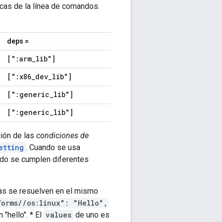
cas de la línea de comandos.
deps =
[":arm
_
lib"]
[":x86
_
dev
_
lib"]
[":generic
_
lib"]
[":generic
_
lib"]
ción de las
condiciones de
etting
. Cuando se usa
ando se cumplen diferentes
das se resuelven en el mismo
forms//os:linux": "Hello",
"hello". * El
values
de uno es