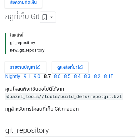
ส่งความคิดเห็น
กฎที่เก็บ Git
ในหน้านี้
git_repository
new_git_repository
open_in_new
open_in_new
รายงานปัญหา
ดูแหล่งที่มา
Nightly
·
9.1
·
9.0
·
8.7
·
8.6
·
8.5
·
8.4
·
8.3
·
8.2
·
8.1
คุณโหลดฟังก์ชันต่อไปนี้ได้จาก
@bazel_tools//tools/build_defs/repo:git.bzl
กฎสำหรับการโคลนที่เก็บ Git ภายนอก
git
_
repository