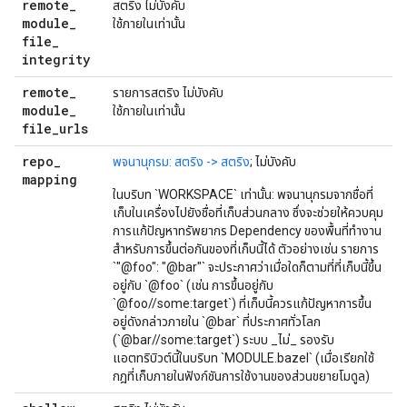
remote
_
สตริง ไม่บังคับ
module
_
ใช้ภายในเท่านั้น
file
_
integrity
remote
_
รายการสตริง ไม่บังคับ
module
_
ใช้ภายในเท่านั้น
file
_
urls
repo
_
พจนานุกรม: สตริง -> สตริง
; ไม่บังคับ
mapping
ในบริบท `WORKSPACE` เท่านั้น: พจนานุกรมจากชื่อที่
เก็บในเครื่องไปยังชื่อที่เก็บส่วนกลาง ซึ่งจะช่วยให้ควบคุม
การแก้ปัญหาทรัพยากร Dependency ของพื้นที่ทำงาน
สำหรับการขึ้นต่อกันของที่เก็บนี้ได้ ตัวอย่างเช่น รายการ
`"@foo": "@bar"` จะประกาศว่าเมื่อใดก็ตามที่ที่เก็บนี้ขึ้น
อยู่กับ `@foo` (เช่น การขึ้นอยู่กับ
`@foo//some:target`) ที่เก็บนี้ควรแก้ปัญหาการขึ้น
อยู่ดังกล่าวภายใน `@bar` ที่ประกาศทั่วโลก
(`@bar//some:target`) ระบบ _ไม่_ รองรับ
แอตทริบิวต์นี้ในบริบท `MODULE.bazel` (เมื่อเรียกใช้
กฎที่เก็บภายในฟังก์ชันการใช้งานของส่วนขยายโมดูล)