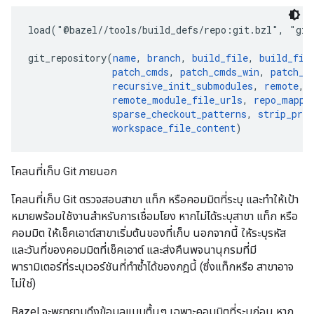
load("@bazel//tools/build_defs/repo:git.bzl", "git_
git_repository(
name
, 
branch
, 
build_file
, 
build_fil
patch_cmds
, 
patch_cmds_win
, 
patch_s
recursive_init_submodules
, 
remote
, 
remote_module_file_urls
, 
repo_mappi
sparse_checkout_patterns
, 
strip_pref
workspace_file_content
โคลนที่เก็บ Git ภายนอก
โคลนที่เก็บ Git ตรวจสอบสาขา แท็ก หรือคอมมิตที่ระบุ และทำให้เป้า
หมายพร้อมใช้งานสำหรับการเชื่อมโยง หากไม่ได้ระบุสาขา แท็ก หรือ
คอมมิต ให้เช็คเอาต์สาขาเริ่มต้นของที่เก็บ นอกจากนี้ ให้ระบุรหัส
และวันที่ของคอมมิตที่เช็คเอาต์ และส่งคืนพจนานุกรมที่มี
พารามิเตอร์ที่ระบุเวอร์ชันที่ทำซ้ำได้ของกฎนี้ (ซึ่งแท็กหรือ สาขาอาจ
ไม่ใช่)
Bazel จะพยายามดึงข้อมูลแบบตื้นๆ เฉพาะคอมมิตที่ระบุก่อน หาก