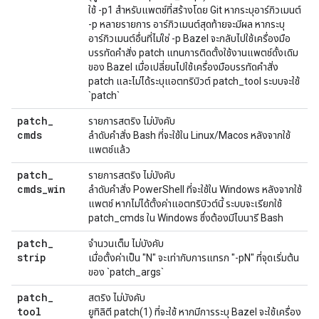
ใช้ -p1 สำหรับแพตช์ที่สร้างโดย Git หากระบุอาร์กิวเมนต์
-p หลายรายการ อาร์กิวเมนต์สุดท้ายจะมีผล หากระบุ
อาร์กิวเมนต์อื่นที่ไม่ใช่ -p Bazel จะกลับไปใช้เครื่องมือ
บรรทัดคำสั่ง patch แทนการติดตั้งใช้งานแพตช์ดั้งเดิม
ของ Bazel เมื่อเปลี่ยนไปใช้เครื่องมือบรรทัดคำสั่ง
patch และไม่ได้ระบุแอตทริบิวต์ patch_tool ระบบจะใช้
`patch`
patch
_
รายการสตริง ไม่บังคับ
cmds
ลำดับคำสั่ง Bash ที่จะใช้ใน Linux/Macos หลังจากใช้
แพตช์แล้ว
patch
_
รายการสตริง ไม่บังคับ
cmds
_
win
ลำดับคำสั่ง PowerShell ที่จะใช้ใน Windows หลังจากใช้
แพตช์ หากไม่ได้ตั้งค่าแอตทริบิวต์นี้ ระบบจะเรียกใช้
patch_cmds ใน Windows ซึ่งต้องมีไบนารี Bash
patch
_
จำนวนเต็ม ไม่บังคับ
strip
เมื่อตั้งค่าเป็น "N" จะเท่ากับการแทรก "-pN" ที่จุดเริ่มต้น
ของ `patch_args`
patch
_
สตริง ไม่บังคับ
tool
ยูทิลิตี patch(1) ที่จะใช้ หากมีการระบุ Bazel จะใช้เครื่อง