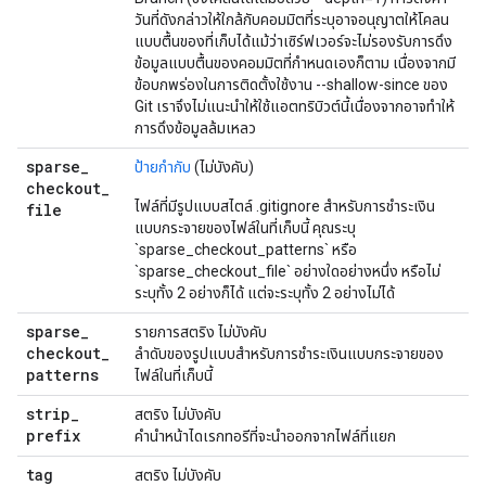
วันที่ดังกล่าวให้ใกล้กับคอมมิตที่ระบุอาจอนุญาตให้โคลน
แบบตื้นของที่เก็บได้แม้ว่าเซิร์ฟเวอร์จะไม่รองรับการดึง
ข้อมูลแบบตื้นของคอมมิตที่กำหนดเองก็ตาม เนื่องจากมี
ข้อบกพร่องในการติดตั้งใช้งาน --shallow-since ของ
Git เราจึงไม่แนะนำให้ใช้แอตทริบิวต์นี้เนื่องจากอาจทำให้
การดึงข้อมูลล้มเหลว
sparse
_
ป้ายกำกับ
(ไม่บังคับ)
checkout
_
ไฟล์ที่มีรูปแบบสไตล์ .gitignore สำหรับการชำระเงิน
file
แบบกระจายของไฟล์ในที่เก็บนี้ คุณระบุ
`sparse_checkout_patterns` หรือ
`sparse_checkout_file` อย่างใดอย่างหนึ่ง หรือไม่
ระบุทั้ง 2 อย่างก็ได้ แต่จะระบุทั้ง 2 อย่างไม่ได้
sparse
_
รายการสตริง ไม่บังคับ
checkout
_
ลำดับของรูปแบบสำหรับการชำระเงินแบบกระจายของ
patterns
ไฟล์ในที่เก็บนี้
strip
_
สตริง ไม่บังคับ
prefix
คำนำหน้าไดเรกทอรีที่จะนำออกจากไฟล์ที่แยก
tag
สตริง ไม่บังคับ