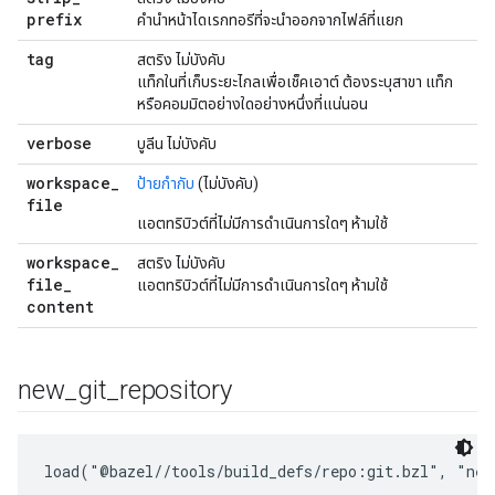
prefix
คำนำหน้าไดเรกทอรีที่จะนำออกจากไฟล์ที่แยก
tag
สตริง ไม่บังคับ
แท็กในที่เก็บระยะไกลเพื่อเช็คเอาต์ ต้องระบุสาขา แท็ก
หรือคอมมิตอย่างใดอย่างหนึ่งที่แน่นอน
verbose
บูลีน ไม่บังคับ
workspace
_
ป้ายกำกับ
(ไม่บังคับ)
file
แอตทริบิวต์ที่ไม่มีการดำเนินการใดๆ ห้ามใช้
workspace
_
สตริง ไม่บังคับ
file
_
แอตทริบิวต์ที่ไม่มีการดำเนินการใดๆ ห้ามใช้
content
new
_
git
_
repository
load("@bazel//tools/build_defs/repo:git.bzl", "new_