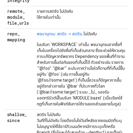
integrity
remote
_
รายการสตริง ไม่บังคับ
module
_
ใช้ภายในเท่านั้น
file
_
urls
repo
_
พจนานุกรม: สตริง -> สตริง
; ไม่บังคับ
mapping
ในบริบท `WORKSPACE` เท่านั้น: พจนานุกรมจากชื่อที่
เก็บในเครื่องไปยังชื่อที่เก็บส่วนกลาง ซึ่งจะช่วยให้ควบคุม
การแก้ปัญหาทรัพยากร Dependency ของพื้นที่ทำงาน
สำหรับการขึ้นต่อกันของที่เก็บนี้ได้ ตัวอย่างเช่น รายการ
`"@foo": "@bar"` จะประกาศว่าเมื่อใดก็ตามที่ที่เก็บนี้ขึ้น
อยู่กับ `@foo` (เช่น การขึ้นอยู่กับ
`@foo//some:target`) ที่เก็บนี้ควรแก้ปัญหาการขึ้น
อยู่ดังกล่าวภายใน `@bar` ที่ประกาศทั่วโลก
(`@bar//some:target`) ระบบ _ไม่_ รองรับ
แอตทริบิวต์นี้ในบริบท `MODULE.bazel` (เมื่อเรียกใช้
กฎที่เก็บภายในฟังก์ชันการใช้งานของส่วนขยายโมดูล)
shallow
_
สตริง ไม่บังคับ
since
วันที่ที่ไม่บังคับ โดยต้องไม่ใช่วันที่หลังจากคอมมิตที่ระบุ
ไม่อนุญาตให้ใช้อาร์กิวเมนต์หากมีการระบุแท็กหรือ
Branch (ซึ่งโคลนได้เสมอด้วย --depth=1) การตั้งค่า