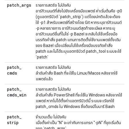
patch
_
args
รายการสตริง ไม่บังคับ
อาร์กิวเมนต์ที่ส่งไปยังเครื่องมือแพตช์ ค่าเริ่มต้นคือ -p0
(ดูแอตทริบิวต์ `patch_strip`) แต่โดยปกติแล้วจะต้อง
ใช้ -p1 สำหรับแพตช์ที่สร้างโดย Git หากระบุอาร์กิวเมนต์
-p หลายรายการ อาร์กิวเมนต์สุดท้ายจะมีผล หากระบุ
อาร์กิวเมนต์อื่นที่ไม่ใช่ -p Bazel จะกลับไปใช้เครื่องมือ
บรรทัดคำสั่ง patch แทนการติดตั้งใช้งานแพตช์ดั้งเดิม
ของ Bazel เมื่อเปลี่ยนไปใช้เครื่องมือบรรทัดคำสั่ง
patch และไม่ได้ระบุแอตทริบิวต์ patch_tool ระบบจะใช้
`patch`
patch
_
รายการสตริง ไม่บังคับ
cmds
ลำดับคำสั่ง Bash ที่จะใช้ใน Linux/Macos หลังจากใช้
แพตช์แล้ว
patch
_
รายการสตริง ไม่บังคับ
cmds
_
win
ลำดับคำสั่ง PowerShell ที่จะใช้ใน Windows หลังจากใช้
แพตช์ หากไม่ได้ตั้งค่าแอตทริบิวต์นี้ ระบบจะเรียกใช้
patch_cmds ใน Windows ซึ่งต้องมีไบนารี Bash
patch
_
จำนวนเต็ม ไม่บังคับ
strip
เมื่อตั้งค่าเป็น "N" จะเท่ากับการแทรก "-pN" ที่จุดเริ่มต้น
ของ `patch_args`