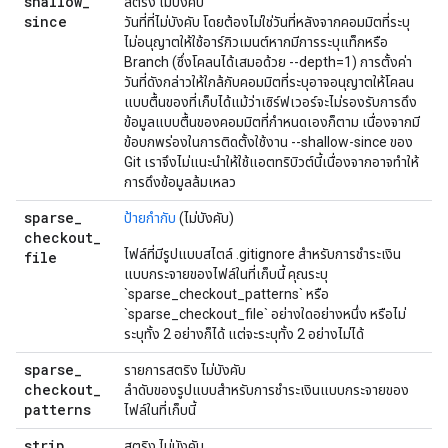
shallow
_
สตริง ไม่บังคับ
since
วันที่ที่ไม่บังคับ โดยต้องไม่ใช่วันที่หลังจากคอมมิตที่ระบุ
ไม่อนุญาตให้ใช้อาร์กิวเมนต์หากมีการระบุแท็กหรือ
Branch (ซึ่งโคลนได้เสมอด้วย --depth=1) การตั้งค่า
วันที่ดังกล่าวให้ใกล้กับคอมมิตที่ระบุอาจอนุญาตให้โคลน
แบบตื้นของที่เก็บได้แม้ว่าเซิร์ฟเวอร์จะไม่รองรับการดึง
ข้อมูลแบบตื้นของคอมมิตที่กำหนดเองก็ตาม เนื่องจากมี
ข้อบกพร่องในการติดตั้งใช้งาน --shallow-since ของ
Git เราจึงไม่แนะนำให้ใช้แอตทริบิวต์นี้เนื่องจากอาจทำให้
การดึงข้อมูลล้มเหลว
sparse
_
ป้ายกำกับ
(ไม่บังคับ)
checkout
_
ไฟล์ที่มีรูปแบบสไตล์ .gitignore สำหรับการชำระเงิน
file
แบบกระจายของไฟล์ในที่เก็บนี้ คุณระบุ
`sparse_checkout_patterns` หรือ
`sparse_checkout_file` อย่างใดอย่างหนึ่ง หรือไม่
ระบุทั้ง 2 อย่างก็ได้ แต่จะระบุทั้ง 2 อย่างไม่ได้
sparse
_
รายการสตริง ไม่บังคับ
checkout
_
ลำดับของรูปแบบสำหรับการชำระเงินแบบกระจายของ
patterns
ไฟล์ในที่เก็บนี้
strip
_
สตริง ไม่บังคับ