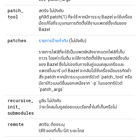
patch
_
สตริง ไม่บังคับ
tool
ยูทิลิตี patch(1) ที่จะใช้ หากมีการระบุ Bazel จะใช้เครื่อง
มือแก้ไขที่ระบุแทนการติดตั้งใช้งานแพตช์ดั้งเดิมของ
Bazel
patches
รายการป้ายกำกับ
(ไม่บังคับ)
รายการไฟล์ที่จะใช้เป็นแพตช์หลังจากแตกไฟล์ที่เก็บ
ถาวร โดยค่าเริ่มต้น จะใช้การติดตั้งใช้งานแพตช์ดั้งเดิม
ของ Bazel ซึ่งไม่รองรับการจับคู่แบบคลุมเครือและ
แพตช์ไบนารี แต่ Bazel จะกลับไปใช้เครื่องมือบรรทัดคำ
สั่ง patch หากมีการระบุแอตทริบิวต์ `patch_tool` หรือ
มีอาร์กิวเมนต์อื่นนอกเหนือจาก `-p` ในแอตทริบิวต์
`patch_args`
recursive
_
บูลีน ไม่บังคับ
init
_
ว่าจะโคลนโมดูลย่อยแบบเรียกซ้ำในที่เก็บหรือไม่
submodules
remote
สตริง; ต้องระบุ
URI ของที่เก็บ Git ระยะไกล