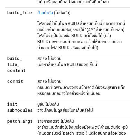
แท็ก หรือคอมมิตอย่างใดอย่างหนึ่งที่แน่นอน
build
_
file
ป้ายกำกับ
(ไม่บังคับ)
ไฟล์ที่จะใช้เป็นไฟล์ BUILD สำหรับที่เก็บนี้ แอตทริบิวต์นี้
คือป้ายกำกับแบบสัมบูรณ์ (ใช้ "@//" สำหรับที่เก็บหลัก)
ไฟล์ไม่จำเป็นต้องชื่อ BUILD แต่ตั้งชื่อได้ (เช่น
BUILD.new-repo-name อาจช่วยให้แยกความแตก
ต่างจากไฟล์ BUILD จริงของที่เก็บได้)
build
_
สตริง ไม่บังคับ
file
_
เนื้อหาสำหรับไฟล์ BUILD ของที่เก็บนี้
content
commit
สตริง ไม่บังคับ
คอมมิตที่เฉพาะเจาะจงที่จะเช็คเอาต์ ต้องระบุสาขา แท็ก
หรือคอมมิตอย่างใดอย่างหนึ่งที่แน่นอน
init
_
บูลีน ไม่บังคับ
submodules
ว่าจะโคลนโมดูลย่อยในที่เก็บหรือไม่
patch
_
args
รายการสตริง ไม่บังคับ
อาร์กิวเมนต์ที่ส่งไปยังเครื่องมือแพตช์ ค่าเริ่มต้นคือ -p0
(ดูแอตทริบิวต์ `patch_strip`) แต่โดยปกติแล้วจะต้อง