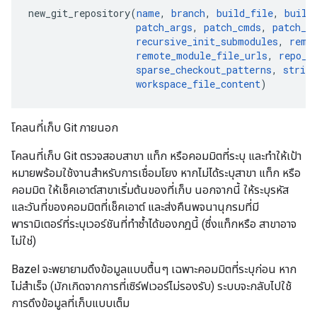
new_git_repository(
name
, 
branch
, 
build_file
, 
build
patch_args
, 
patch_cmds
, 
patch_c
recursive_init_submodules
, 
remo
remote_module_file_urls
, 
repo_m
sparse_checkout_patterns
, 
strip_
workspace_file_content
โคลนที่เก็บ Git ภายนอก
โคลนที่เก็บ Git ตรวจสอบสาขา แท็ก หรือคอมมิตที่ระบุ และทำให้เป้า
หมายพร้อมใช้งานสำหรับการเชื่อมโยง หากไม่ได้ระบุสาขา แท็ก หรือ
คอมมิต ให้เช็คเอาต์สาขาเริ่มต้นของที่เก็บ นอกจากนี้ ให้ระบุรหัส
และวันที่ของคอมมิตที่เช็คเอาต์ และส่งคืนพจนานุกรมที่มี
พารามิเตอร์ที่ระบุเวอร์ชันที่ทำซ้ำได้ของกฎนี้ (ซึ่งแท็กหรือ สาขาอาจ
ไม่ใช่)
Bazel จะพยายามดึงข้อมูลแบบตื้นๆ เฉพาะคอมมิตที่ระบุก่อน หาก
ไม่สำเร็จ (มักเกิดจากการที่เซิร์ฟเวอร์ไม่รองรับ) ระบบจะกลับไปใช้
การดึงข้อมูลที่เก็บแบบเต็ม