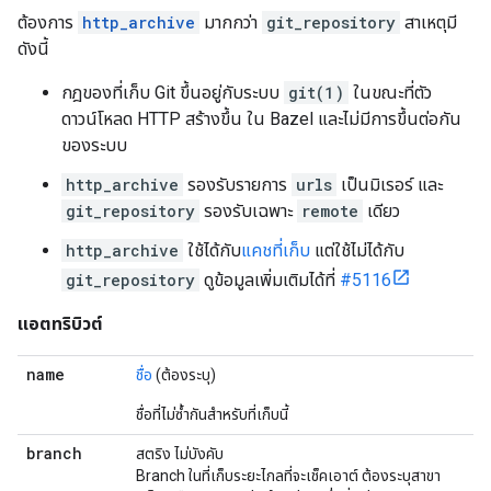
ต้องการ
http_archive
มากกว่า
git_repository
สาเหตุมี
ดังนี้
กฎของที่เก็บ Git ขึ้นอยู่กับระบบ
git(1)
ในขณะที่ตัว
ดาวน์โหลด HTTP สร้างขึ้น ใน Bazel และไม่มีการขึ้นต่อกัน
ของระบบ
http_archive
รองรับรายการ
urls
เป็นมิเรอร์ และ
git_repository
รองรับเฉพาะ
remote
เดียว
http_archive
ใช้ได้กับ
แคชที่เก็บ
แต่ใช้ไม่ได้กับ
git_repository
ดูข้อมูลเพิ่มเติมได้ที่
#5116
แอตทริบิวต์
name
ชื่อ
(ต้องระบุ)
ชื่อที่ไม่ซ้ำกันสำหรับที่เก็บนี้
branch
สตริง ไม่บังคับ
Branch ในที่เก็บระยะไกลที่จะเช็คเอาต์ ต้องระบุสาขา