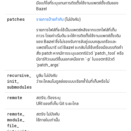
มือแก้ไขที่ระบุแทนการติดตั้งใช้งานแพตช์ดั้งเดิมของ
Bazel
patches
รายการป้ายกำกับ
(ไม่บังคับ)
รายการไฟล์ที่จะใช้เป็นแพตช์หลังจากแตกไฟล์ที่เก็บ
ถาวร โดยค่าเริ่มต้น จะใช้การติดตั้งใช้งานแพตช์ดั้งเดิม
ของ Bazel ซึ่งไม่รองรับการจับคู่แบบคลุมเครือและ
แพตช์ไบนารี แต่ Bazel จะกลับไปใช้เครื่องมือบรรทัดคำ
สั่ง patch หากมีการระบุแอตทริบิวต์ `patch_tool` หรือ
มีอาร์กิวเมนต์อื่นนอกเหนือจาก `-p` ในแอตทริบิวต์
`patch_args`
recursive
_
บูลีน ไม่บังคับ
init
_
ว่าจะโคลนโมดูลย่อยแบบเรียกซ้ำในที่เก็บหรือไม่
submodules
remote
สตริง; ต้องระบุ
URI ของที่เก็บ Git ระยะไกล
remote
_
สตริง ไม่บังคับ
module
_
ใช้ภายในเท่านั้น
file
_