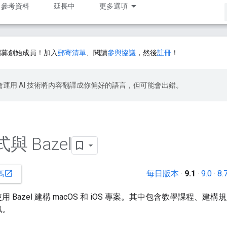
參考資料
延長中
更多選項
招募創始成員！加入
郵寄清單
、閱讀
參與協議
，然後
註冊
！
le 會運用 AI 技術將內容翻譯成你偏好的語言，但可能會出錯。
與 Bazel
每日版本
·
9.1
·
9.0
·
8.
open_in_new
碼
azel 建構 macOS 和 iOS 專案。其中包含教學課程、建構規
訊。