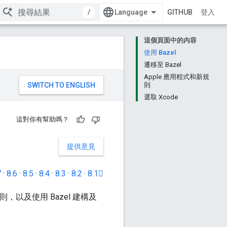
/
GITHUB
登入
這個頁面中的內容
使用 Bazel
遷移至 Bazel
Apple 應用程式和新規
則
選取 Xcode
這對你有幫助嗎？
提供意見
7
·
8.6
·
8.5
·
8.4
·
8.3
·
8.2
·
8.1
則，以及使用 Bazel 建構及