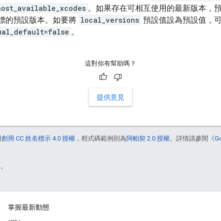
host_available_xcodes
。如果存在可相互使用的最新版本，預設
標的預設版本。如要將
local_versions
預設值設為預設值，
ual_default=false
。
這對你有幫助嗎？
提供意見
用
創用 CC 姓名標示 4.0 授權
，程式碼範例則為
阿帕契 2.0 授權
。詳情請參閱《
G
)。
掌握最新動態