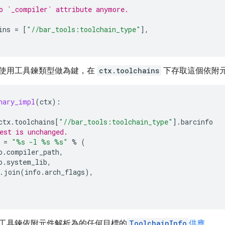
o `_compiler` attribute anymore.
ins
=
[
"//bar_tools:toolchain_type"
],
使用工具鍊類型做為鍵，在
ctx.toolchains
下存取這個依附
nary_impl
(
ctx
):
ctx
.
toolchains
[
"//bar_tools:toolchain_type"
]
.
barcinfo
est is unchanged.
=
"
%s
 -l 
%s
%s
"
%
(
o
.
compiler_path
,
o
.
system_lib
,
.
join
(
info
.
arch_flags
),
l 將工具鍊依附元件解析為的任何目標的
ToolchainInfo
供應