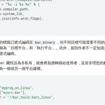
=
"
%s
 -l 
%s
%s
"
%
(
o
.
compiler_path
,
o
.
system_lib
,
.
join
(
info
.
arch_flags
),
的標籤已硬式編碼至
bar_binary
，但不同目標可能需要不同的
稱為「目標平台」
和「執行平台」
。此外，規則作者不一定知道
硬式編碼。
ler
屬性設為非私有，就會將負擔轉移給使用者，這並非理想的
為一個或另一個平台建構。
"myprog_on_linux"
,
[
"mysrc.bar"
],
r
=
"//bar_tools:barc_linux"
,