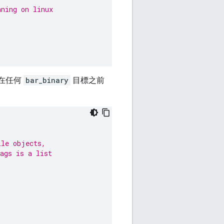
nning on linux
在任何
bar_binary
目標之前
ile objects,
ags is a list