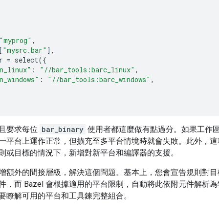
"myprog"
,
[
"mysrc.bar"
],
r
=
select
({
n_linux"
:
"//bar_tools:barc_linux"
,
n_windows"
:
"//bar_tools:barc_windows"
,
且要求每位
bar_binary
使用者都這麼做有點過分。如果工作
一平台上運作正常，但擴充至多平台情境時就會失敗。此外，這
則或目標的情況下，新增對新平台和編譯器的支援。
增額外的間接層級，解決這個問題。基本上，您會宣告規則對目標系
，而 Bazel 會根據適用的平台限制，自動將此依附元件解析為
要瞭解可用的平台和工具鍊完整組合。