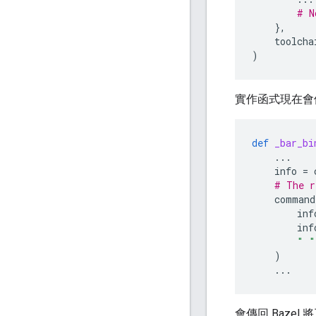
# N
},
toolcha
)
實作函式現在會
def
_bar_bi
...
info
=
# The r
command
inf
inf
" "
)
...
會傳回 Baze