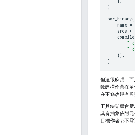
],
)
bar_binary
(
name
=
srcs
=
compile
":o
":o
}),
)
但這很麻煩，而
致建構作業在單
在不修改現有規
工具鍊架構會新
具有抽象依附元件
目標作者都不需