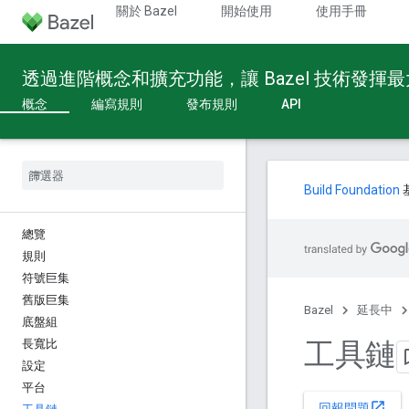
關於 Bazel
開始使用
使用手冊
透過進階概念和擴充功能，讓 Bazel 技術發揮
概念
編寫規則
發布規則
API
Build Foundation
總覽
規則
符號巨集
舊版巨集
Bazel
延長中
底盤組
工具鏈
長寬比
設定
平台
open_in_new
回報問題