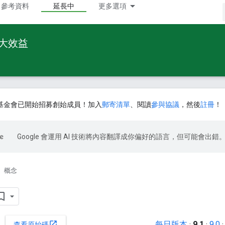
參考資料
延長中
更多選項
最大效益
基金會已開始招募創始成員！加入
郵寄清單
、閱讀
參與協議
，然後
註冊
！
Google 會運用 AI 技術將內容翻譯成你偏好的語言，但可能會出錯
概念
每日版本
·
9.1
·
9.0
open_in_new
查看原始碼