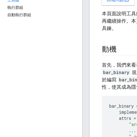
工具鏈
執行群組
本頁面說明工具
自動執行群組
再繼續操作。本
具鍊。
動機
首先，我們來看
bar_binary
規
於編寫
bar_bi
性，使其成為隱
bar_binary
impleme
attrs
=
"sr
...
"_c