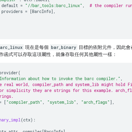
default
=
"//bar_tools:barc_linux"
,
# the compiler ru
providers
=
[
BarcInfo
],
barc_linux
現在是每個
bar_binary
目標的依附元件，因此會
作函式可以存取這項屬性，就像存取任何其他屬性一樣：
provider
(
Information about how to invoke the barc compiler."
,
e real world, compiler_path and system_lib might hold F
or simplicity they are strings for this example. arch_fl
rings.
=
[
"compiler_path"
,
"system_lib"
,
"arch_flags"
],
nary_impl
(
ctx
):
ctx
.
attr
.
_compiler
[
BarcInfo
]