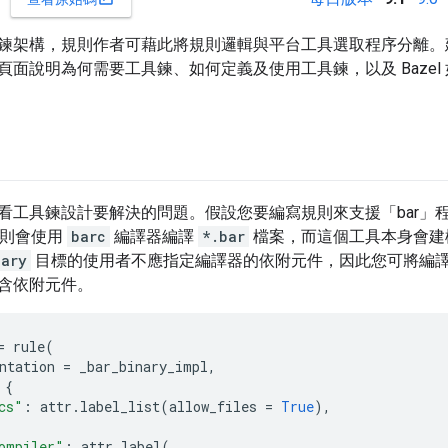
鍊架構，規則作者可藉此將規則邏輯與平台工具選取程序分離。
頁面說明為何需要工具鍊、如何定義及使用工具鍊，以及 Bazel
看工具鍊設計要解決的問題。假設您要編寫規則來支援「bar」
則會使用
barc
編譯器編譯
*.bar
檔案，而這個工具本身會建
nary
目標的使用者不應指定編譯器的依附元件，因此您可將編
含依附元件。
=
rule
(
ntation
=
_bar_binary_impl
,
{
cs"
:
attr
.
label_list
(
allow_files
=
True
),
ompiler"
:
attr
.
label
(