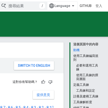
/
GITHUB
登入
這個頁面中的內容
動機
使用工具鍊編寫規
則
。
必要和選用工具
鍊
使用工具鍊的撰
寫層面
這對你有幫助嗎？
定義工具鍊
工具鍊和設定
提供意見
註冊及建構工具鍊
工具鍊解析度
·
8.7
·
8.6
·
8.5
·
8.4
·
8.3
·
8.2
·
8.1
偵錯工具鍊