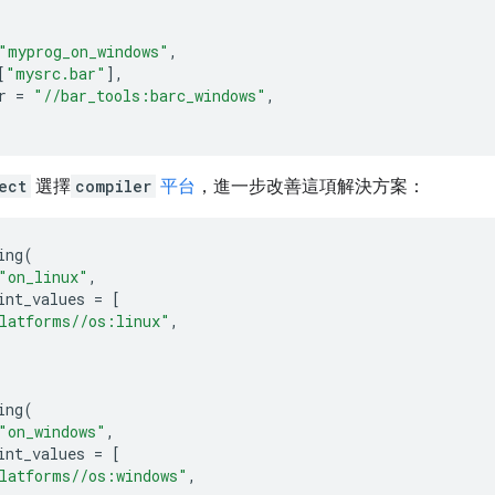
"myprog_on_windows"
,
[
"mysrc.bar"
],
r
=
"//bar_tools:barc_windows"
,
ect
選擇
compiler
平台
，進一步改善這項解決方案：
ing
(
"on_linux"
,
int_values
=
[
latforms//os:linux"
,
ing
(
"on_windows"
,
int_values
=
[
latforms//os:windows"
,