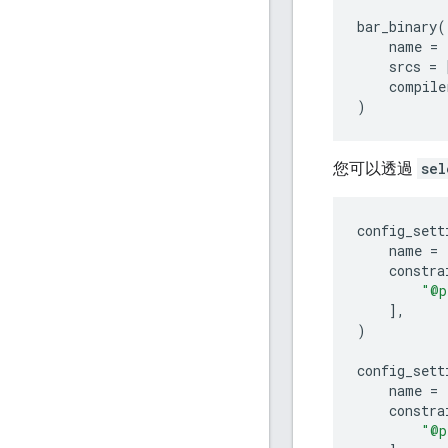
bar_binary
(
name
=
srcs
=
compile
)
您可以透過
sel
config_sett
name
=
constra
"@p
],
)
config_sett
name
=
constra
"@p