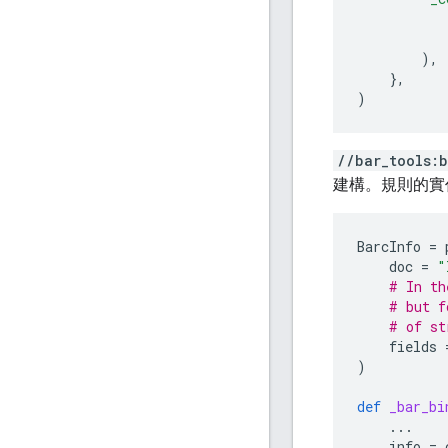
),
},
)
//bar_tools:
建構。規則的實
BarcInfo
=
doc
=
"
# In th
# but f
# of st
fields
)
def
_bar_bi
...
info
=