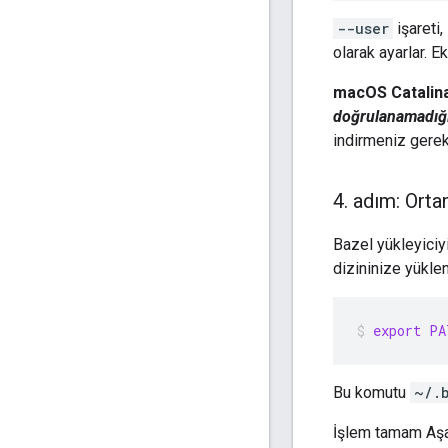
--user
işareti,
olarak ayarlar. 
macOS Catalina
doğrulanamadığı
indirmeniz gereki
4
.
adım: Ortam
Bazel yükleyiciy
dizininize yüklen
export
PA
Bu komutu
~/.
İşlem tamam Aşağ