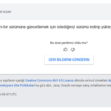
ersion
ni bir sürümüne güncellemek için istediğiniz sürümü indirip yükle
Bu size yardımcı oldu mu?
GERI BILDIRIM GÖNDERIN
bu sayfanın içeriği
Creative Commons Atıf 4.0 Lisansı
altında ve kod örnekleri
A
elopers Site Politikaları
'na göz atın. Java, Oracle ve/veya satış ortaklarının tesc
6-05-07 UTC.