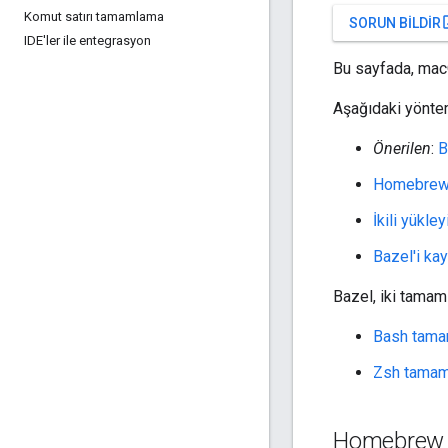
Komut satırı tamamlama
open
SORUN BILDIR
IDE'ler ile entegrasyon
Bu sayfada, macO
Aşağıdaki yöntem
Önerilen
:
B
Homebrew'
İkili yükle
Bazel'i ka
Bazel, iki tamam
Bash tama
Zsh tamam
Homebrew k