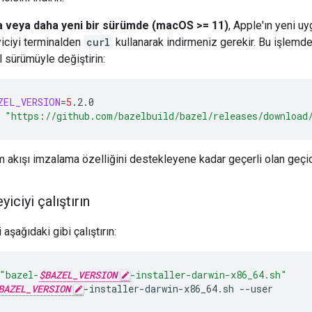
 veya daha yeni bir sürümde (macOS >= 11)
, Apple'ın yeni u
iciyi terminalden
curl
kullanarak indirmeniz gerekir. Bu işlemd
l sürümüyle değiştirin:
ZEL_VERSION
=
5
.2.0
"https://github.com/bazelbuild/bazel/releases/download
akışı imzalama özelliğini destekleyene kadar geçerli olan geçic
iciyi çalıştırın
 aşağıdaki gibi çalıştırın:
"bazel-
$BAZEL_VERSION
-installer-darwin-x86_64.sh"
BAZEL_VERSION
-installer-darwin-x86_64.sh
--user