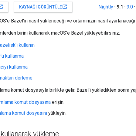
Nightly
·
9.1
·
9.0
_in_new
open_in_new
KAYNAĞI GÖRÜNTÜLE
S'e Bazel'in nasıl yükleneceği ve ortamınızın nasıl ayarlanacağı 
lerden birini kullanarak macOS'e Bazel yükleyebilirsiniz:
azelisk'i kullanın
u kullanma
yiciyi kullanma
ynaktan derleme
lama komut dosyasıyla birlikte gelir. Bazel'i yükledikten sonra ya
mlama komut dosyasına
erişin.
lama komut dosyasını
yükleyin.
ullanarak yükleme