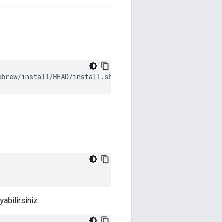
ebrew/install/HEAD/install.sh
)
"
abilirsiniz: