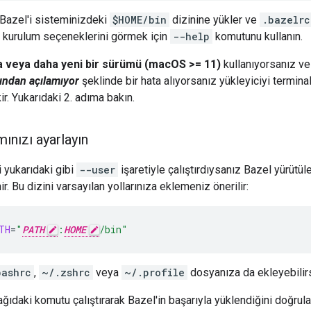
 Bazel'i sisteminizdeki
$HOME/bin
dizinine yükler ve
.bazelrc
Ek kurulum seçeneklerini görmek için
--help
komutunu kullanın.
 veya daha yeni bir sürümü (macOS >= 11)
kullanıyorsanız v
ndan açılamıyor
şeklinde bir hata alıyorsanız yükleyiciyi termin
r. Yukarıdaki 2. adıma bakın.
ınızı ayarlayın
i yukarıdaki gibi
--user
işaretiyle çalıştırdıysanız Bazel yürütül
ir. Bu dizini varsayılan yollarınıza eklemeniz önerilir:
TH
=
"
PATH
:
HOME
/bin"
bashrc
,
~/.zshrc
veya
~/.profile
dosyanıza da ekleyebilirs
ıdaki komutu çalıştırarak Bazel'in başarıyla yüklendiğini doğrulay