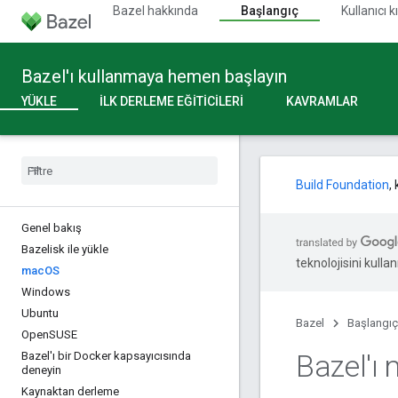
Bazel hakkında
Başlangıç
Kullanıcı 
Bazel'ı kullanmaya hemen başlayın
YÜKLE
İLK DERLEME EĞITICILERI
KAVRAMLAR
Build Foundation
,
Genel bakış
Bazelisk ile yükle
teknolojisini kullan
mac
OS
Windows
Ubuntu
Bazel
Başlangıç
Open
SUSE
Bazel'ı
Bazel'ı bir Docker kapsayıcısında
deneyin
Kaynaktan derleme