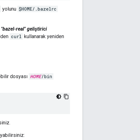
yolunu
$HOME/.bazelrc
e
"bazel-real" geliştirici
alden
curl
kullanarak yeniden
ebilir dosyası
HOME
/bin
iniz.
abilirsiniz: