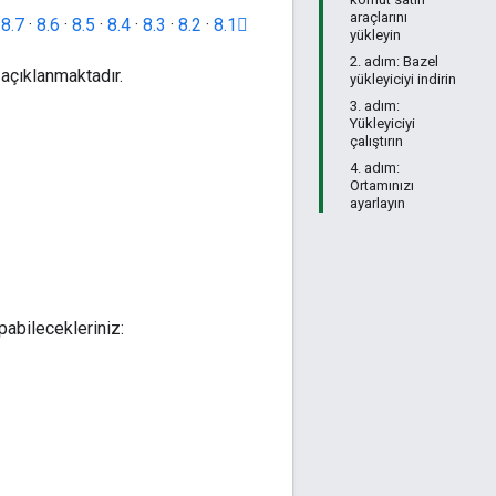
araçlarını
·
8.7
·
8.6
·
8.5
·
8.4
·
8.3
·
8.2
·
8.1
yükleyin
2. adım: Bazel
açıklanmaktadır.
yükleyiciyi indirin
3. adım:
Yükleyiciyi
çalıştırın
4. adım:
Ortamınızı
ayarlayın
pabilecekleriniz: