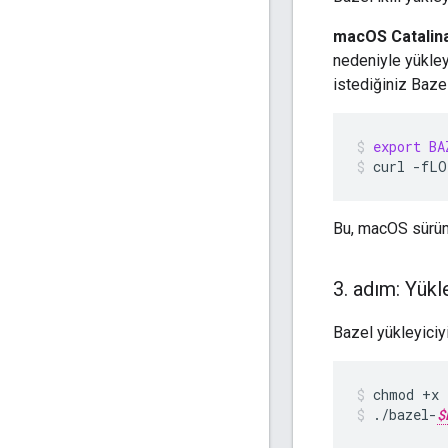
macOS Catalina
nedeniyle yükley
istediğiniz Baze
export
BA
curl
-fLO
Bu, macOS sürüm 
3
.
adım: Yükley
Bazel yükleyiciyi
chmod
+x
./bazel-
$