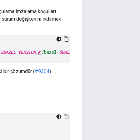
ygulama imzalama koşulları
e sürüm değişkenini indirmek
/
$BAZEL_VERSION
/bazel-
$BAZEL_VERSION
-installer-darw
i bir çözümdür (
#9304
).