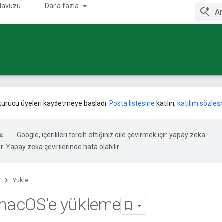
kılavuzu
Daha fazla
 kurucu üyeleri kaydetmeye başladı.
Posta listesine
katılın,
katılım sözleş
Google, içerikleri tercih ettiğiniz dile çevirmek için yapay zeka
ır. Yapay zeka çevirilerinde hata olabilir.
Yükle
 mac
OS'e yükleme