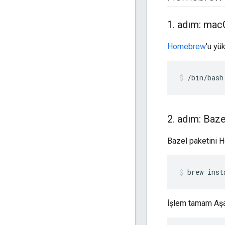
1
.
adım: mac
Homebrew
'u yük
/bin/bash
2
.
adım: Bazel
Bazel paketini H
brew
inst
İşlem tamam Aşağ