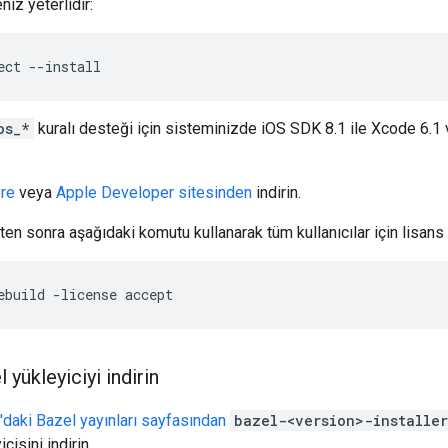
iz yeterlidir:
ect
--install
os_*
kuralı desteği için sisteminizde iOS SDK 8.1 ile Xcode 6.1 
re
veya
Apple Developer sitesinden
indirin.
en sonra aşağıdaki komutu kullanarak tüm kullanıcılar için lisans
ebuild
-license
accept
 yükleyiciyi indirin
'daki Bazel yayınları sayfasından
bazel-<version>-installe
icisini indirin.