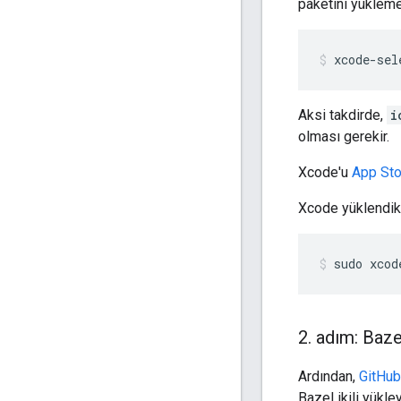
paketini yüklemen
xcode-sel
Aksi takdirde,
i
olması gerekir.
Xcode'u
App Sto
Xcode yüklendikt
sudo
xcod
2
.
adım: Bazel
Ardından,
GitHub
Bazel ikili yükley