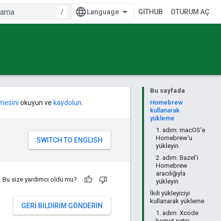
/
GITHUB
OTURUM AÇ
Bu sayfada
mesini
okuyun ve
kaydolun
.
Homebrew
kullanarak
yükleme
1. adım: macOS'e
Homebrew'u
yükleyin
2. adım: Bazel'i
Homebrew
aracılığıyla
Bu size yardımcı oldu mu?
yükleyin
İkili yükleyiciyi
kullanarak yükleme
GERI BILDIRIM GÖNDERIN
1. adım: Xcode
komut satırı