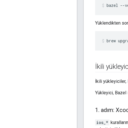
bazel
--v
Yüklendikten son
brew
upgr
İkili yükley
İkili yükleyiciler
Yükleyici, Bazel 
1
.
adım: Xcode
ios_*
kurallar