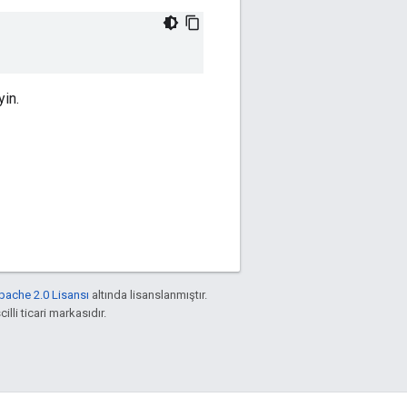
yin.
pache 2.0 Lisansı
altında lisanslanmıştır.
illi ticari markasıdır.