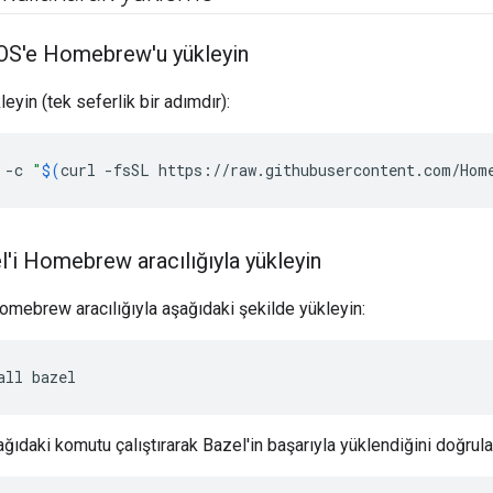
OS'e Homebrew'u yükleyin
leyin (tek seferlik bir adımdır):
-c
"
$(
curl
-fsSL
https://raw.githubusercontent.com/Hom
'i Homebrew aracılığıyla yükleyin
omebrew aracılığıyla aşağıdaki şekilde yükleyin:
all
bazel
ıdaki komutu çalıştırarak Bazel'in başarıyla yüklendiğini doğrulay