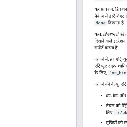
यह फ़ंक्शन, डिक्श
पैकेज में इंस्टैंशि
None
दिखाता है.
यहां,
डिक्शनरी की त
दिखने वाले इटरेशन
सपोर्ट करता है.
नतीजे में, हर एट्रिब
एट्रिब्यूट टाइप शाम
के लिए,
'cc_bin
नतीजे की वैल्यू, एट्
str, int, और
लेबल को स्ट्र
लिए
'//p
सूचियों को 