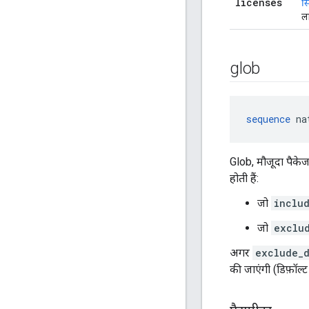
licenses
स्ट
ल
glob
sequence
 na
Glob, मौजूदा पैकेज
होती हैं:
जो
inclu
जो
exclu
अगर
exclude_d
की जाएंगी (डिफ़ॉल्