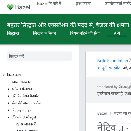
Bazel के बारे में
शुरू करना
उपयोगकर्ता मार्गद
बेहतर सिद्धांत और एक्सटेंशन की मदद से, बेज़ल की क्षमता 
सिद्धान्त
लिखने के नियम
नियम बांटने की सेवा
API
Build Foundation
न
कानूनी समझौता
पढ़ें,
बिल्ड API
खास जानकारी
ग्लोबल फ़ंक्शन
इस्तेमाल करता है. एआई 
कॉन्फ़िगरेशन फ़्रैगमेंट
सेवा देने वाली कंपनियां
बिल्ट-इन टाइप
Bazel
बढ़ाया जा रह
टॉप-लेवल मॉड्यूल
नेटिव
खास जानकारी