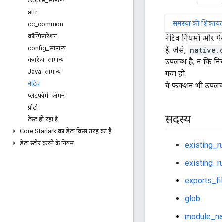
Apple
_
सामान्य
attr
समस्या की शिकायत 
cc
_
common
कॉन्फ़िगरेशन
नेटिव नियमों और पै
config
_
सामान्य
हैं. जैसे,
native.
कवरेज
_
सामान्य
उपलब्ध है, न कि निय
Java
_
सामान्य
गया हो.
नेटिव
ये फ़ंक्शन भी उपलब्ध
प्लेटफ़ॉर्म
_
कॉमन
प्रोटो
सदस्य
टेस्ट हो रहा है
Core Starlark का डेटा किस तरह का है
डेटा स्टोर करने के नियम
existing_r
existing_r
exports_fi
glob
module_n