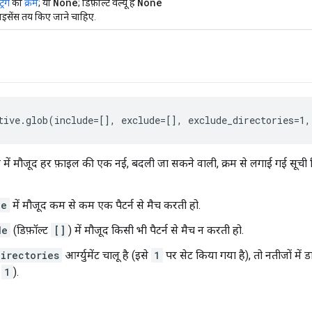
None
None
्रिंग
का
क्रम
; या
; डिफ़ॉल्ट वैल्यू है
ाइसेंस तय किए जाने चाहिए.
tive.glob(include=[], exclude=[], exclude_directories=1,
 में मौजूद हर फ़ाइल की एक नई, बदली जा सकने वाली, क्रम से लगाई गई सूची दिख
de
में मौजूद कम से कम एक पैटर्न से मैच करती हो.
de
(डिफ़ॉल्ट
[]
) में मौजूद किसी भी पैटर्न से मैच न करती हो.
irectories
आर्ग्युमेंट चालू है (इसे
1
पर सेट किया गया है), तो नतीजों में डा
ट
1
).