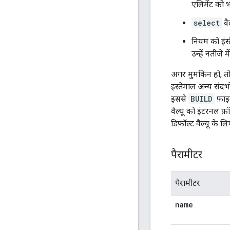
एलिमेंट को भ
select
वै
नियम को इंस्
उन्हें नतीजे 
अगर मुमकिन हो, तो 
इस्तेमाल अन्य संदर
इससे
BUILD
फ़ाइल
वैल्यू को इंटरनल फ़
डिफ़ॉल्ट वैल्यू के ल
पैरामीटर
पैरामीटर
name