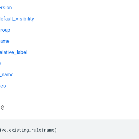
rsion
fault_visibility
roup
name
lative_label
e
y_name
ges
le
ive.existing_rule(name)