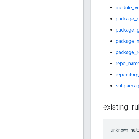
module_ve
package_de
package_g
package_
package_re
repo_nam
repositor
subpacka
existing
_
ru
unknown nat