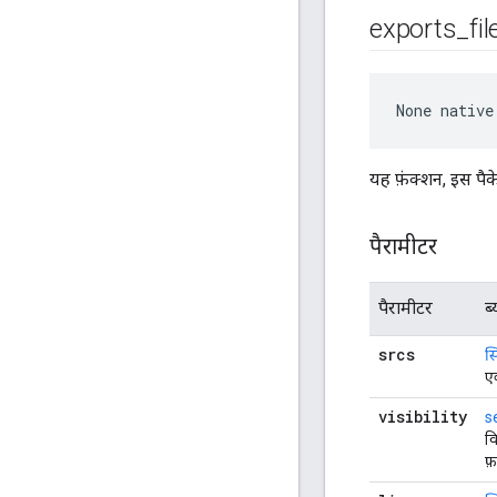
exports
_
fi
None
 native
यह फ़ंक्शन, इस पैके
पैरामीटर
पैरामीटर
ब्
srcs
स्ट
एक
visibility
s
व
फ़