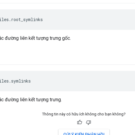
iles.root_symlinks
ác đường liên kết tượng trưng gốc.
iles.symlinks
ác đường liên kết tượng trưng.
Thông tin này có hữu ích không cho bạn không?
GỬI Ý KIẾN PHẢN HỒI