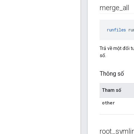
merge
_
all
runfiles
 ru
Trả về một đối t
số.
Thông số
Tham số
other
root
_
symli