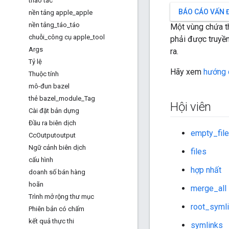
thao tác
BÁO CÁO VẤN 
nền tảng apple
_
apple
nền tảng
_
táo
_
táo
Một vùng chứa th
chuỗi
_
công cụ apple
_
tool
phải được truyề
Args
ra.
Tỷ lệ
Hãy xem
hướng d
Thuộc tính
mô-đun bazel
thẻ bazel
_
module
_
Tag
Hội viên
Cài đặt bản dựng
Đầu ra biên dịch
empty_fil
Cc
Outputoutput
Ngữ cảnh biên dịch
files
cấu hình
hợp nhất
doanh số bán hàng
hoãn
merge_all
Trình mở rộng thư mục
root_syml
Phiên bản có chấm
kết quả thực thi
symlinks