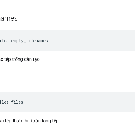
enames
iles.empty_filenames
c tệp trống cần tạo.
iles.files
ác tệp thực thi dưới dạng tệp.