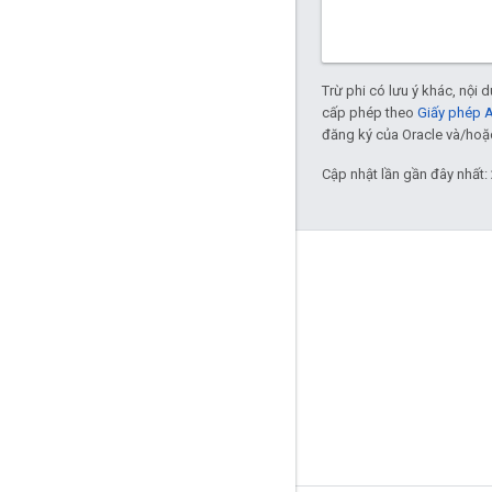
Trừ phi có lưu ý khác, nội
cấp phép theo
Giấy phép 
đăng ký của Oracle và/hoặc 
Cập nhật lần gần đây nhất:
Giới thiệu về Anvato
Khách hàng đang sử dụng Bazel
Đóng góp
Mô hình quản trị
Mô hình phát hành
Nguyên tắc về thương hiệu