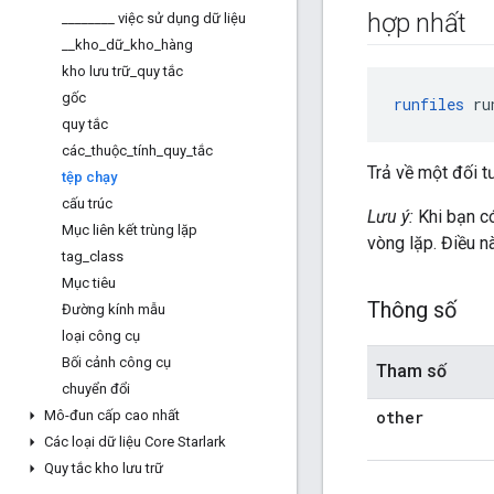
hợp nhất
_
_
_
_
_
_
_
_
việc sử dụng dữ liệu
_
_
kho
_
dữ
_
kho
_
hàng
kho lưu trữ
_
quy tắc
gốc
runfiles
 ru
quy tắc
các
_
thuộc
_
tính
_
quy
_
tắc
Trả về một đối t
tệp chạy
cấu trúc
Lưu ý:
Khi bạn có
Mục liên kết trùng lặp
vòng lặp. Điều nà
tag
_
class
Mục tiêu
Thông số
Đường kính mẫu
loại công cụ
Bối cảnh công cụ
Tham số
chuyển đổi
Mô-đun cấp cao nhất
other
Các loại dữ liệu Core Starlark
Quy tắc kho lưu trữ