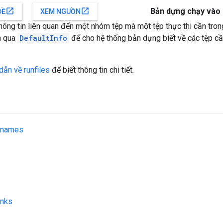
Bản dựng chạy vào
open_in_new
open_in_new
ĐỀ
XEM NGUỒN
ông tin liên quan đến một nhóm tệp mà một tệp thực thi cần trong
n qua
DefaultInfo
để cho hệ thống bản dựng biết về các tệp cần
ẫn về runfiles
để biết thông tin chi tiết.
enames
inks