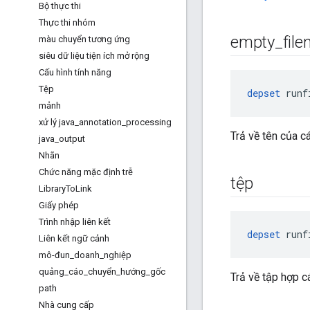
Bộ thực thi
Thực thi nhóm
empty
_
fil
màu chuyển tương ứng
siêu dữ liệu tiện ích mở rộng
Cấu hình tính năng
Tệp
depset
 runf
mảnh
xử lý java
_
annotation
_
processing
Trả về tên của cá
java
_
output
Nhãn
Chức năng mặc định trễ
tệp
Library
To
Link
Giấy phép
Trình nhập liên kết
depset
 runf
Liên kết ngữ cảnh
mô-đun
_
doanh
_
nghiệp
quảng
_
cáo
_
chuyển
_
hướng
_
gốc
Trả về tập hợp c
path
Nhà cung cấp