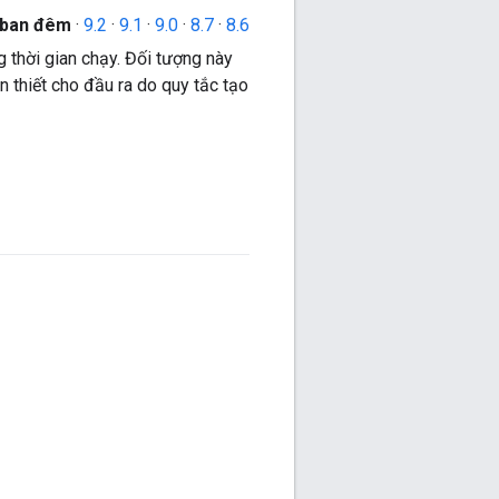
 ban đêm
·
9.2
·
9.1
·
9.0
·
8.7
·
8.6
 thời gian chạy. Đối tượng này
 thiết cho đầu ra do quy tắc tạo