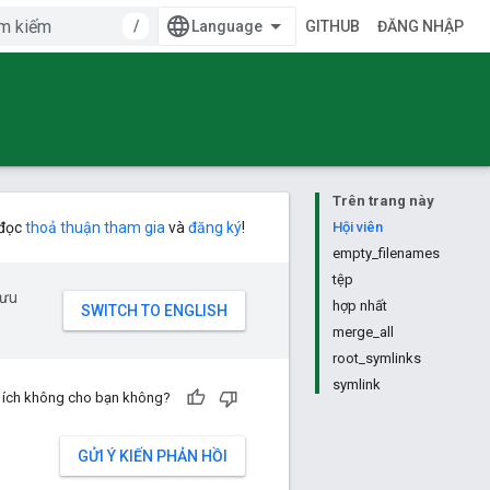
/
GITHUB
ĐĂNG NHẬP
Trên trang này
 đọc
thoả thuận tham gia
và
đăng ký
!
Hội viên
empty_filenames
tệp
 ưu
hợp nhất
merge_all
root_symlinks
symlink
u ích không cho bạn không?
GỬI Ý KIẾN PHẢN HỒI