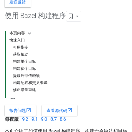
发送反馈
使用 Bazel 构建程序
本页内容
快速入门
可用指令
获取帮助
构建单个目标
构建多个目标
提取外部依赖项
构建配置和交叉编译
修正增量重建
open_in_new
open_in_new
报告问题
查看源代码
每夜版
·
9.2
·
9.1
·
9.0
·
8.7
·
8.6
本页介绍了如何使用 Bazel 构建程序、构建命令语法和目标