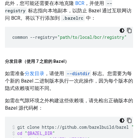
此外，您可能还需要在本地克隆
BCR
，并使用
--
registry
标志指向本地副本，以防止 Bazel 通过互联网访
问 BCR。将以下行添加到
.bazelrc
中：
common
--
registry
=
"path/to/local/bcr/registry"
分发目录（使用 7 之前的 Bazel）
如需准备
分发目录
，请使用
--distdir
标志。您需要为每
个新的 Bazel 二进制版本执行一次此操作，因为每个版本的
隐式依赖项可能不同。
如需在气隙环境之外构建这些依赖项，请先检出正确版本的
Bazel 源代码树：
git
clone
https://github.com/bazelbuild/bazel
"
$
cd
"
$BAZEL_DIR
"