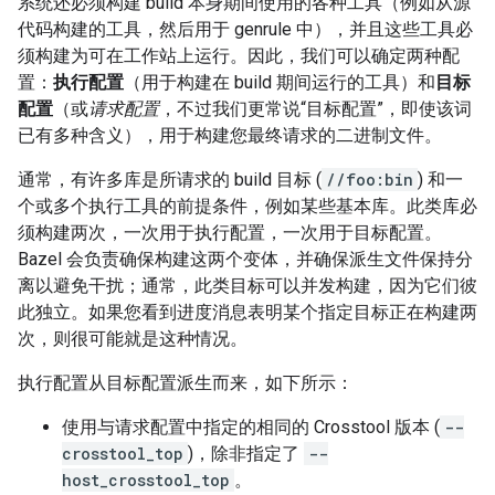
系统还必须构建 build 本身期间使用的各种工具（例如从源
代码构建的工具，然后用于 genrule 中），并且这些工具必
须构建为可在工作站上运行。因此，我们可以确定两种配
置：
执行配置
（用于构建在 build 期间运行的工具）和
目标
配置
（或
请求配置
，不过我们更常说“目标配置”，即使该词
已有多种含义），用于构建您最终请求的二进制文件。
通常，有许多库是所请求的 build 目标 (
//foo:bin
) 和一
个或多个执行工具的前提条件，例如某些基本库。此类库必
须构建两次，一次用于执行配置，一次用于目标配置。
Bazel 会负责确保构建这两个变体，并确保派生文件保持分
离以避免干扰；通常，此类目标可以并发构建，因为它们彼
此独立。如果您看到进度消息表明某个指定目标正在构建两
次，则很可能就是这种情况。
执行配置从目标配置派生而来，如下所示：
使用与请求配置中指定的相同的 Crosstool 版本 (
--
crosstool_top
)，除非指定了
--
host_crosstool_top
。