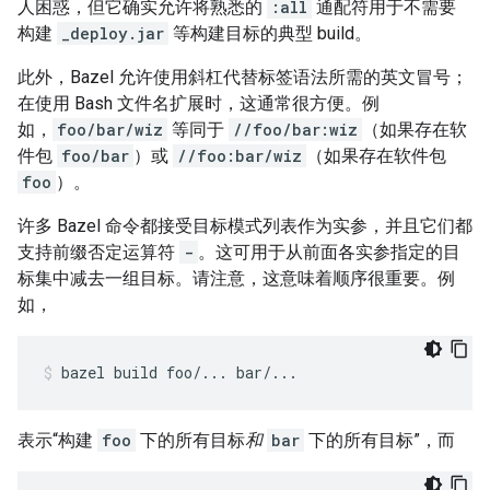
人困惑，但它确实允许将熟悉的
:all
通配符用于不需要
构建
_deploy.jar
等构建目标的典型 build。
此外，Bazel 允许使用斜杠代替标签语法所需的英文冒号；
在使用 Bash 文件名扩展时，这通常很方便。例
如，
foo/bar/wiz
等同于
//foo/bar:wiz
（如果存在软
件包
foo/bar
）或
//foo:bar/wiz
（如果存在软件包
foo
）。
许多 Bazel 命令都接受目标模式列表作为实参，并且它们都
支持前缀否定运算符
-
。这可用于从前面各实参指定的目
标集中减去一组目标。请注意，这意味着顺序很重要。例
如，
bazel
build
foo/...
bar/...
表示“构建
foo
下的所有目标
和
bar
下的所有目标”，而