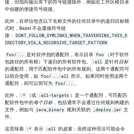
接，但指向输出库下的符号链接除外，例如在工作区根目录
中创建的便捷符号链接。
此外，在评估包含以下名称文件的任何目录中的递归目标模
式时，Bazel 不会遵循符号链
接：
DONT_FOLLOW_SYMLINKS_WHEN_TRAVERSING_THIS_D
IRECTORY_VIA_A_RECURSIVE_TARGET_PATTERN
foo/...
是对
软件包
的通配符，表示目录
foo
（对于软件
包路径的所有根）下递归的所有软件包。
:all
是针对
目标
的通配符，用于匹配软件包中的所有规则。这两个通配符可
以组合使用，如
foo/...:all
所示。如果同时使用这两个
通配符，则可以简写为
foo/...
。
此外，
:*
（或
:all-targets
）是一个通配符，可匹配匹
配软件包中的
每个目标
，包括通常不会通过任何规则构建的
文件，例如与
java_binary
规则关联的
_deploy.jar
文
件。
这意味着
:*
表示
:all
的
超集
；虽然这种语法可能会令