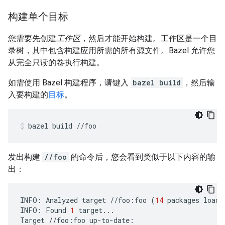
构建单个目标
您需要先创建
工作区
，然后才能开始构建。工作区是一个目
录树，其中包含构建应用所需的所有源文件。Bazel 允许您
从完全只读的卷执行构建。
如需使用 Bazel 构建程序，请键入
bazel build
，然后输
入要构建的
目标
。
bazel
build
//foo
发出构建
//foo
的命令后，您会看到类似于以下内容的输
出：
INFO
:
Analyzed
target
//
foo
:
foo
(
14
packages
loade
INFO
:
Found
1
target
...
Target
//
foo
:
foo
up
-
to
-
date
: