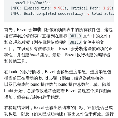
bazel
-
bin
/
foo
/
foo
INFO
:
Elapsed
time
:
9.905
s
,
Critical
Path
:
3.25
s
INFO
:
Build
completed
successfully
,
6
total
action
首先，Bazel 会
加载
目标依赖项图表中的所有软件包。这包
括
已声明的依赖项
（直接列在目标
BUILD
文件中的文件）
和
传递依赖项
（列在目标依赖项的
BUILD
文件中的文
件）。在识别所有依赖项后，Bazel 会
分析
这些依赖项的正
确性，并创建
build 操作
。最后，Bazel
执行
构建的编译器
和其他工具。
在 build 的执行阶段，Bazel 会输出进度消息。进度消息包
括当前正在启动的 build 步骤（例如，编译器或链接器），
以及已完成的 build 操作数与 build 操作总数的比值。随着
build 开始，总操作数通常会随着 Bazel 发现整个操作图而
增加，但会在几秒内趋于稳定。
在构建结束时，Bazel 会输出所请求的目标、它们是否已成
功构建，以及（如果已成功构建）输出文件位于何处。运行