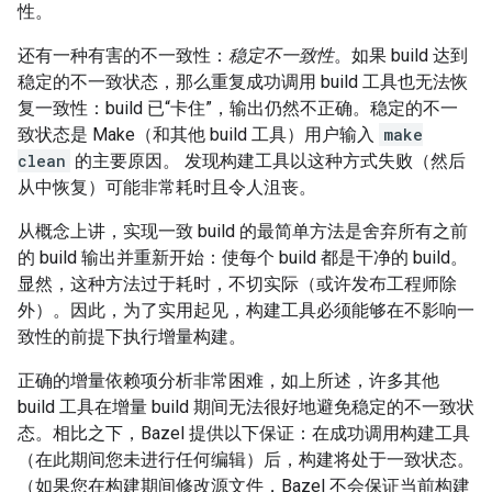
性。
还有一种有害的不一致性：
稳定不一致性
。如果 build 达到
稳定的不一致状态，那么重复成功调用 build 工具也无法恢
复一致性：build 已“卡住”，输出仍然不正确。稳定的不一
致状态是 Make（和其他 build 工具）用户输入
make
clean
的主要原因。 发现构建工具以这种方式失败（然后
从中恢复）可能非常耗时且令人沮丧。
从概念上讲，实现一致 build 的最简单方法是舍弃所有之前
的 build 输出并重新开始：使每个 build 都是干净的 build。
显然，这种方法过于耗时，不切实际（或许发布工程师除
外）。因此，为了实用起见，构建工具必须能够在不影响一
致性的前提下执行增量构建。
正确的增量依赖项分析非常困难，如上所述，许多其他
build 工具在增量 build 期间无法很好地避免稳定的不一致状
态。相比之下，Bazel 提供以下保证：在成功调用构建工具
（在此期间您未进行任何编辑）后，构建将处于一致状态。
（如果您在构建期间修改源文件，Bazel 不会保证当前构建