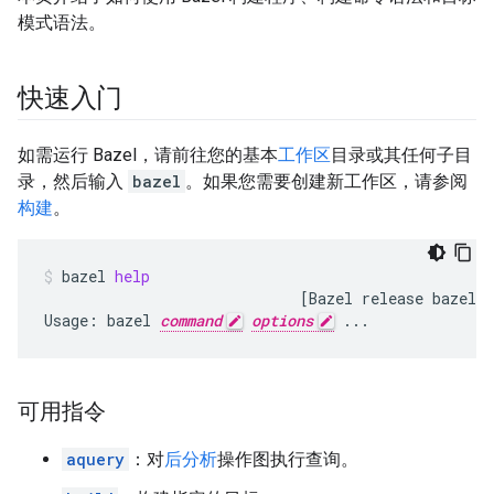
模式语法。
快速入门
如需运行 Bazel，请前往您的基本
工作区
目录或其任何子目
录，然后输入
bazel
。如果您需要创建新工作区，请参阅
构建
。
bazel
help
[
Bazel
release
bazel
v
Usage:
bazel
command
options
...
可用指令
aquery
：对
后分析
操作图执行查询。