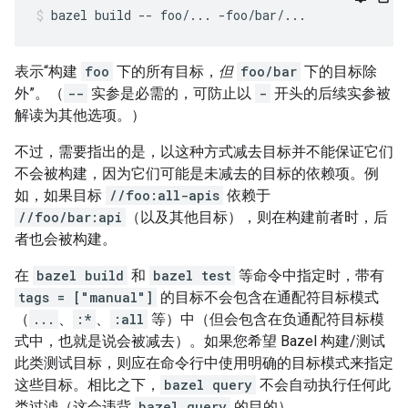
bazel
build
--
foo/...
-foo/bar/...
表示“构建
foo
下的所有目标，
但
foo/bar
下的目标除
外”。（
--
实参是必需的，可防止以
-
开头的后续实参被
解读为其他选项。）
不过，需要指出的是，以这种方式减去目标并不能保证它们
不会被构建，因为它们可能是未减去的目标的依赖项。例
如，如果目标
//foo:all-apis
依赖于
//foo/bar:api
（以及其他目标），则在构建前者时，后
者也会被构建。
在
bazel build
和
bazel test
等命令中指定时，带有
tags = ["manual"]
的目标不会包含在通配符目标模式
（
...
、
:*
、
:all
等）中（但会包含在负通配符目标模
式中，也就是说会被减去）。如果您希望 Bazel 构建/测试
此类测试目标，则应在命令行中使用明确的目标模式来指定
这些目标。相比之下，
bazel query
不会自动执行任何此
类过滤（这会违背
bazel query
的目的）。