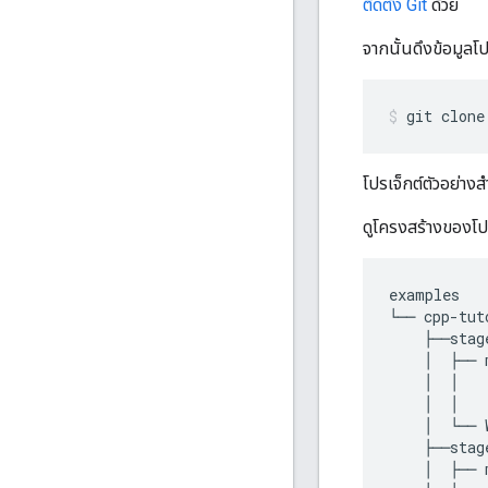
ติดตั้ง Git
ด้วย
จากนั้นดึงข้อมูลโป
git
clone
โปรเจ็กต์ตัวอย่าง
ดูโครงสร้างของโปร
examples
└──
cpp
-
tut
├──
stag
│
├──
│
│
│
│
│
└──
├──
stag
│
├──