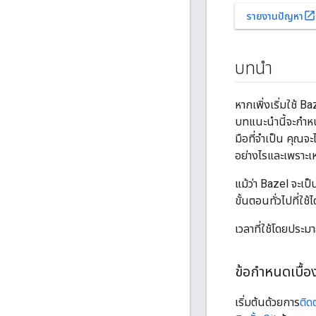
open_in_new
รายงานปัญหา
บทนำ
หากเพิ่งเริ่มใช้ 
บทแนะนำนี้จะกำหน
มือที่จำเป็น คุณจะไ
อย่างไรและเพราะเห
แม้ว่า Bazel จะเป็
ขั้นตอนทั่วไปที่ใช
เวลาที่ใช้โดยประม
ข้อกำหนดเบื้อ
เริ่มต้นด้วยการ
ติด