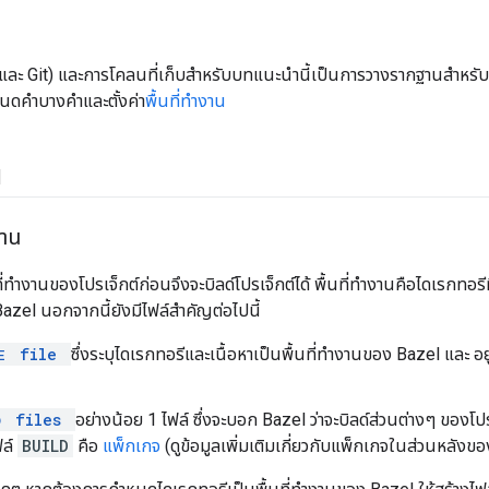
 (และ Git) และการโคลนที่เก็บสำหรับบทแนะนำนี้เป็นการวางรากฐานสำหรับ
หนดคำบางคำและตั้งค่า
พื้นที่ทำงาน
น
งาน
ที่ทำงานของโปรเจ็กต์ก่อนจึงจะบิลด์โปรเจ็กต์ได้ พื้นที่ทำงานคือไดเรกทอร
Bazel นอกจากนี้ยังมีไฟล์สำคัญต่อไปนี้
file
ซึ่งระบุไดเรกทอรีและเนื้อหาเป็นพื้นที่ทำงานของ Bazel และ 
E
files
อย่างน้อย 1 ไฟล์ ซึ่งจะบอก Bazel ว่าจะบิลด์ส่วนต่างๆ ของโปร
D
ฟล์
BUILD
คือ
แพ็กเกจ
(ดูข้อมูลเพิ่มเติมเกี่ยวกับแพ็กเกจในส่วนหลังข