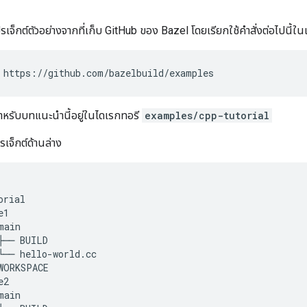
รเจ็กต์ตัวอย่างจากที่เก็บ GitHub ของ Bazel โดยเรียกใช้คำสั่งต่อไปนี้ใน
https://github.com/bazelbuild/examples
สำหรับบทแนะนำนี้อยู่ในไดเรกทอรี
examples/cpp-tutorial
เจ็กต์ด้านล่าง
orial
e1
main
├──
BUILD
└──
hello
-
world
.
cc
WORKSPACE
e2
main