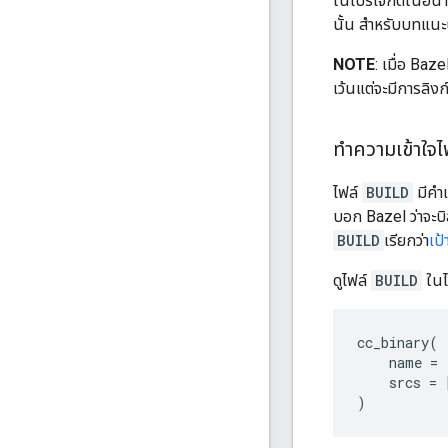
ในโปรเจ็กต์ในอนา
นั้น สำหรับบทแนะน
NOTE
: เมื่อ Baz
เว้นแต่จะมีการลิงก
ทำความเข้าใจ
ไฟล์
BUILD
มีคำ
บอก Bazel ว่าจะบิ
BUILD
เรียกว่า
เป
ดูไฟล์
BUILD
ในไ
cc_binary
(
name
=
srcs
=
)