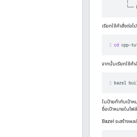
│
└──
เรียกใช้คำสั่งต่อไ
cd
cpp-tu
จากนั้นเรียกใช้คำสั
bazel
bui
ในป้ายกำกับเป้าห
ชื่อเป้าหมายในไฟล
Bazel จะสร้างผลลั