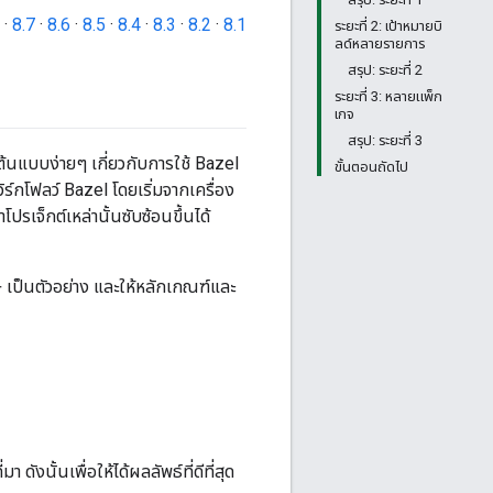
·
8.7
·
8.6
·
8.5
·
8.4
·
8.3
·
8.2
·
8.1
ระยะที่ 2: เป้าหมายบิ
ลด์หลายรายการ
สรุป: ระยะที่ 2
ระยะที่ 3: หลายแพ็ก
เกจ
สรุป: ระยะที่ 3
งต้นแบบง่ายๆ เกี่ยวกับการใช้ Bazel
ขั้นตอนถัดไป
กโฟลว์ Bazel โดยเริ่มจากเครื่อง
าโปรเจ็กต์เหล่านั้นซับซ้อนขึ้นได้
+ เป็นตัวอย่าง และให้หลักเกณฑ์และ
ดังนั้นเพื่อให้ได้ผลลัพธ์ที่ดีที่สุด