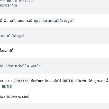
└──
hello
-
world
.
cc
WORKSPACE
ปนี้เพื่อไปยังไดเรกทอรี
cpp-tutorial/stage1
torial/stage1
่งต่อไปนี้
ld
//main:hello-world
มาย ส่วน
//main:
คือตำแหน่งของไฟล์
BUILD
ที่สัมพันธ์กับรูทของพื
์
BUILD
พธ์ที่มีลักษณะดังนี้