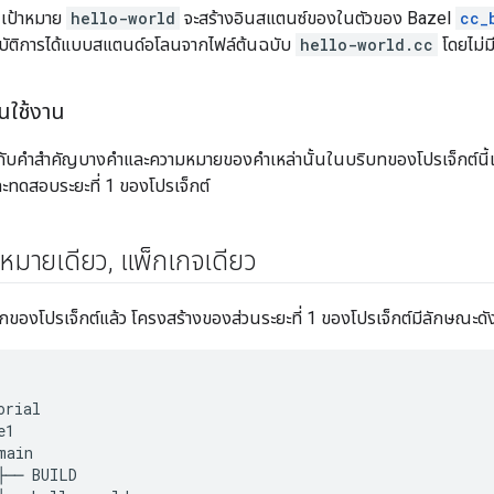
 เป้าหมาย
hello-world
จะสร้างอินสแตนซ์ของในตัวของ Bazel
cc_
ปฏิบัติการได้แบบสแตนด์อโลนจากไฟล์ต้นฉบับ
hello-world.cc
โดยไม่ม
้นใช้งาน
กับคำสำคัญบางคำและความหมายของคำเหล่านั้นในบริบทของโปรเจ็กต์นี้แล
ละทดสอบระยะที่ 1 ของโปรเจ็กต์
ป้าหมายเดียว
,
แพ็กเกจเดียว
รกของโปรเจ็กต์แล้ว โครงสร้างของส่วนระยะที่ 1 ของโปรเจ็กต์มีลักษณะดัง
orial
e1
main
├──
BUILD