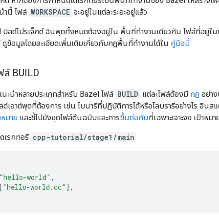
คต หากต้องการกำหนดไดเรกทอรีเป็นพื้นที่ทำงานของ Bazel ให้สร้างไฟล์
ำนี้ ไฟล์
WORKSPACE
จะอยู่ในแต่ละระยะอยู่แล้ว
el บิลด์โปรเจ็กต์ อินพุตทั้งหมดต้องอยู่ใน พื้นที่ทำงานเดียวกัน ไฟล์ที่อยู่
์ ดูข้อมูลโดยละเอียดเพิ่มเติมเกี่ยวกับกฎพื้นที่ทำงานได้ใน
คู่มือนี้
ไฟล์ BUILD
แนะนำหลายประเภทสำหรับ Bazel ไฟล์
BUILD
แต่ละไฟล์ต้องมี
กฎ
อย่างน
ลด์เอาต์พุตที่ต้องการ เช่น ไบนารีที่ปฏิบัติการได้หรือไลบรารีอย่างไร อ
้าหมาย
และชี้ไปยังชุดไฟล์ต้นฉบับและการ
ขึ้นต่อกัน
ที่เฉพาะเจาะจง เป้าหมาย
ดเรกทอรี
cpp-tutorial/stage1/main
"hello-world"
,
[
"hello-world.cc"
],