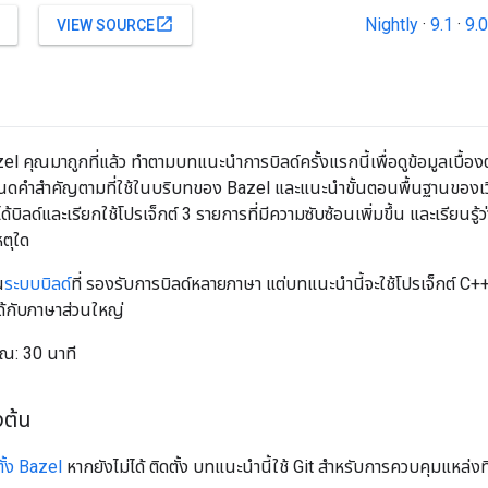
Nightly
·
9.1
·
9.0
open_in_new
VIEW SOURCE
Bazel คุณมาถูกที่แล้ว ทำตามบทแนะนำการบิลด์ครั้งแรกนี้เพื่อดูข้อมูลเบื้อ
ดคำสำคัญตามที่ใช้ในบริบทของ Bazel และแนะนำขั้นตอนพื้นฐานของเวิร์
ด้บิลด์และเรียกใช้โปรเจ็กต์ 3 รายการที่มีความซับซ้อนเพิ่มขึ้น และเรียนรู้ว่
ตุใด
น
ระบบบิลด์
ที่ รองรับการบิลด์หลายภาษา แต่บทแนะนำนี้จะใช้โปรเจ็กต์ C+
้ได้กับภาษาส่วนใหญ่
าณ: 30 นาที
งต้น
ตั้ง Bazel
หากยังไม่ได้ ติดตั้ง บทแนะนำนี้ใช้ Git สำหรับการควบคุมแหล่งที่มา 