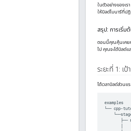
ในตัวอย่างของเรา
ให้บิลด์ไบนารีที่
สรุป: การเริ่มต
ตอนนี้คุณคุ้นเคย
ไป คุณจะได้บิลด์แ
ระยะที่ 1: เ
ได้เวลาบิลด์ส่วนแ
examples
└──
cpp
-
tut
└──
stag
├──
│