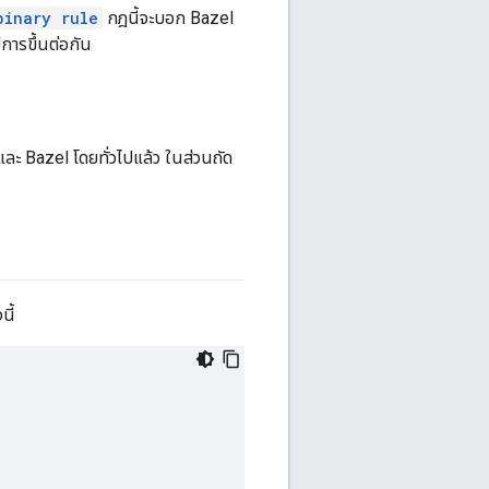
binary rule
กฎนี้จะบอก Bazel
ีการขึ้นต่อกัน
ะ Bazel โดยทั่วไปแล้ว ในส่วนถัด
นี้