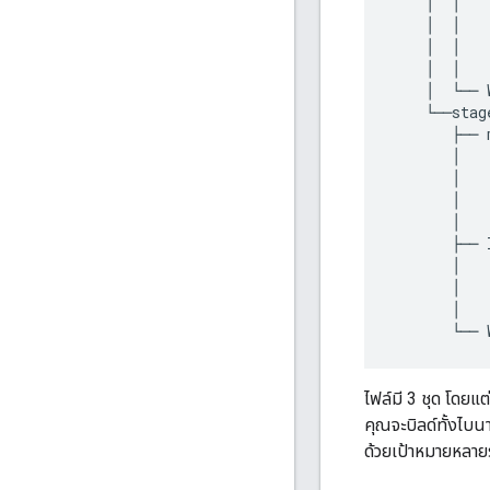
│
│
│
│
│
│
│
│
│
└──
└──
stag
├──
│
│
│
│
├──
│
│
│
└──
ไฟล์มี 3 ชุด โดยแ
คุณจะบิลด์ทั้งไบนา
ด้วยเป้าหมายหลา