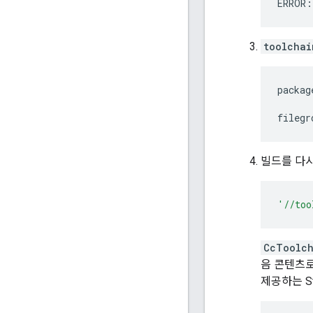
ERROR:
toolchai
packag
filegr
빌드를 다시
'//too
CcToolch
음 콘텐츠
제공하는 St