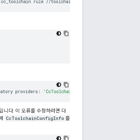
cc_toolchain
rule
//toolchain:linux_x86_64_toolchain:
r
datory
providers:
'CcToolchainConfigInfo'
입니다. 이 오류를 수정하려면 다
l에
CcToolchainConfigInfo
를