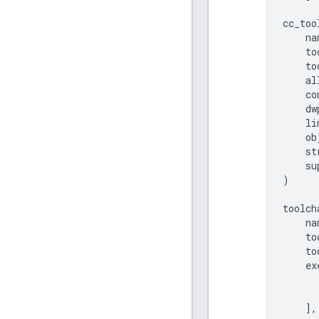
cc_too
na
to
to
al
co
dw
li
ob
st
su
)
toolch
na
to
to
ex
],