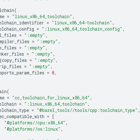
lchain
(
me
=
"linux_x86_64_toolchain"
,
olchain_identifier
=
"linux_x86_64-toolchain"
,
olchain_config
=
":linux_x86_64_toolchain_config"
,
l_files
=
":empty"
,
mpiler_files
=
":empty"
,
p_files
=
":empty"
,
nker_files
=
":empty"
,
jcopy_files
=
":empty"
,
rip_files
=
":empty"
,
pports_param_files
=
0
,
ain
(
me
=
"cc_toolchain_for_linux_x86_64"
,
olchain
=
":linux_x86_64_toolchain"
,
olchain_type
=
"@bazel_tools//tools/cpp:toolchain_type"
ec_compatible_with
=
[
"@platforms//cpu:x86_64"
,
"@platforms//os:linux"
,